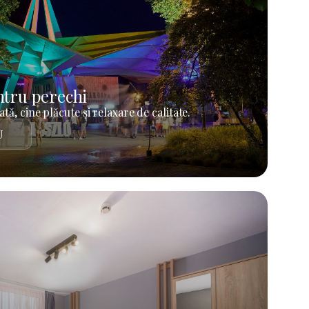
tru perechi
tă, cine plăcute și relaxare de calitate.
U