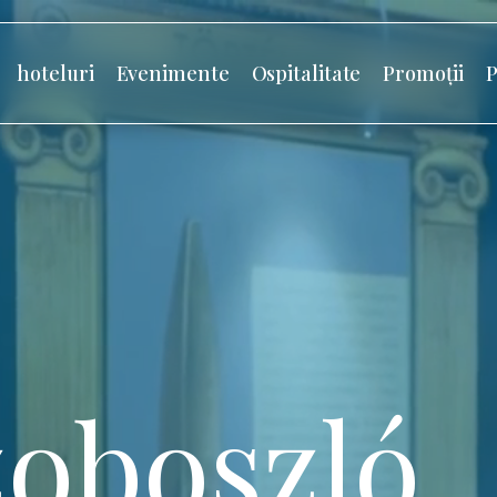
hoteluri
Evenimente
Ospitalitate
Promoții
P
oboszló