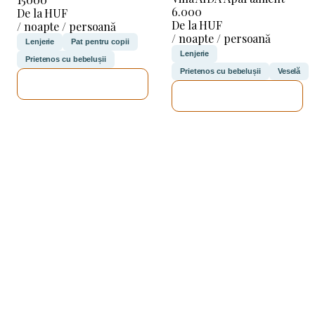
6.000
De la HUF
De la HUF
/ noapte / persoană
/ noapte / persoană
Lenjerie
Pat pentru copii
Lenjerie
Prietenos cu bebelușii
Prietenos cu bebelușii
Veselă
VOI VERIFICA
VOI VERIFICA