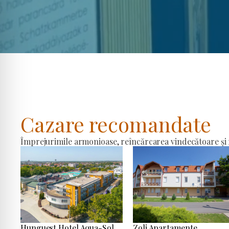
Cazare recomandate
Împrejurimile armonioase, reîncărcarea vindecătoare și r
Hunguest Hotel Aqua-Sol
Zoli Apartamente