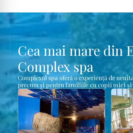
Cea mai mare din 
Complex spa
Complexul spa oferă o experiență de neuita
precum și pentru familiile cu copii mici și