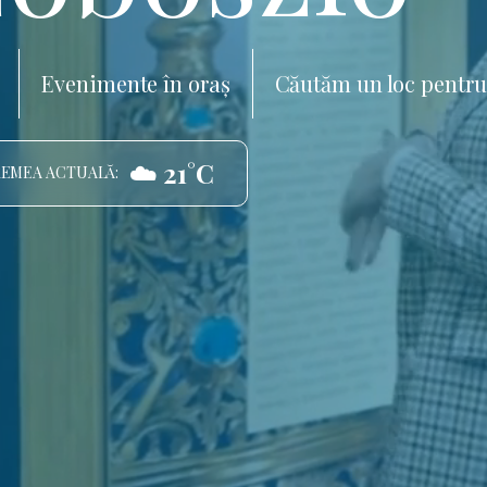
Evenimente în oraș
Căutăm un loc pentru
☁️ 21°C
EMEA ACTUALĂ: