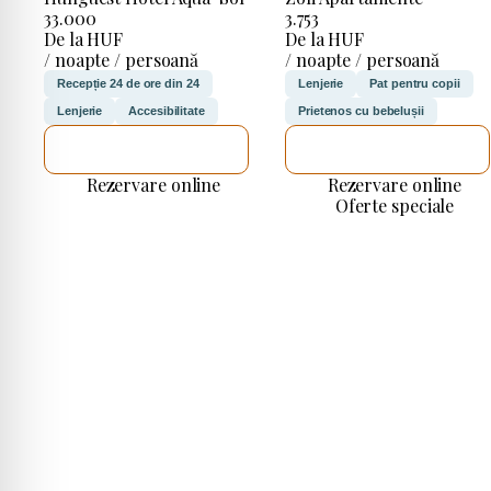
33.000
3.753
De la HUF
De la HUF
/ noapte / persoană
/ noapte / persoană
Recepție 24 de ore din 24
Lenjerie
Pat pentru copii
Lenjerie
Accesibilitate
Prietenos cu bebelușii
VOI VERIFICA
VOI VERIFICA
Rezervare online
Rezervare online
Oferte speciale