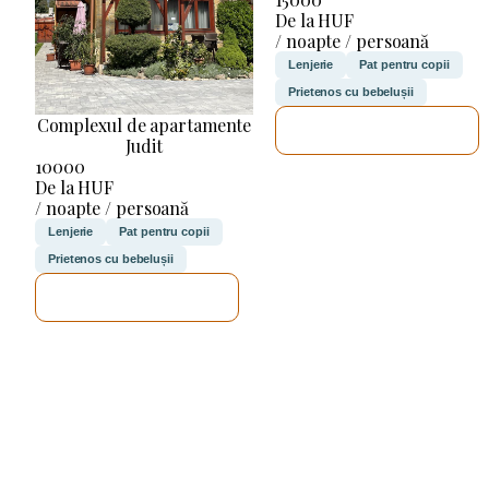
De la HUF
/ noapte / persoană
Lenjerie
Pat pentru copii
Prietenos cu bebelușii
Complexul de apartamente
VOI VERIFICA
Judit
10000
De la HUF
/ noapte / persoană
Lenjerie
Pat pentru copii
Prietenos cu bebelușii
VOI VERIFICA