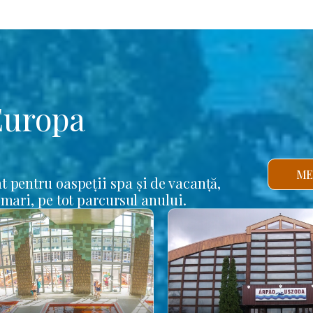
Europa
ME
t pentru oaspeții spa și de vacanță,
 mari, pe tot parcursul anului.