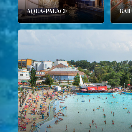
AQUA-PALACE
BAI