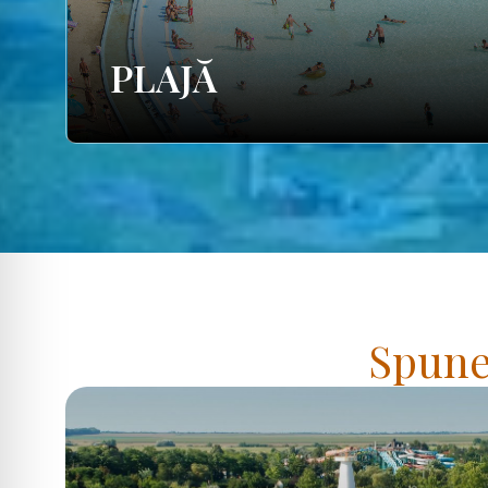
PLAJĂ
Spuneț