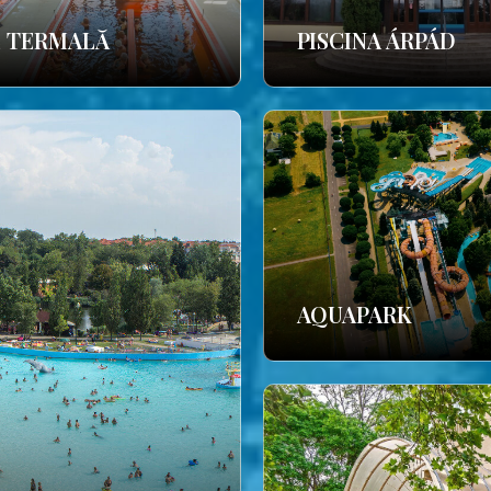
E TERMALĂ
PISCINA ÁRPÁD
AQUAPARK