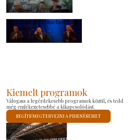
-
2026-07-19
XXXI. Szoboszlói Dixieland Napok
2026-08-21
-
2026-08-23
Kiemelt programok
Válogass a legérdekesebb programok közül, és tedd
még emlékezetesebbé a kikapcsolódást.
SEGÍTS MEGTERVEZNI A PIHENÉSEMET
Termelői Piac
Megnézem