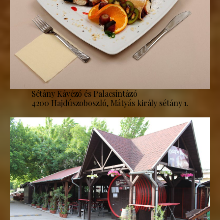
Sétány Kávézó és Palacsintázó
4200 Hajdúszoboszló, Mátyás király sétány 1.