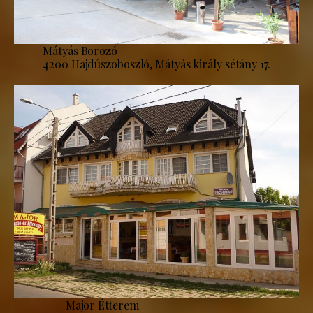
Mátyás Borozó
4200 Hajdúszoboszló, Mátyás király sétány 17.
Major Étterem