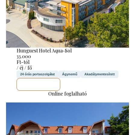
Hunguest Hotel Aqua-Sol
33.000
Ft-tól
/ éj / fő
24 órás portaszolgálat
Ágynemű
Akadálymentesített
MEGNÉZEM
Online foglalható