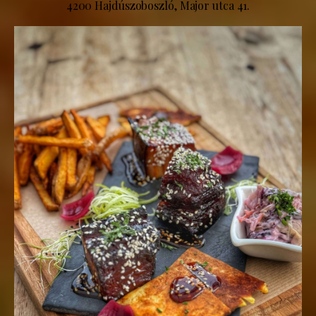
4200 Hajdúszoboszló, Major utca 41.