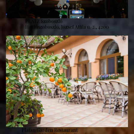
PLATZ Szoboszló
Hajdúszoboszló, József Attila u. 2., 4200
Platan Garden Restaurant