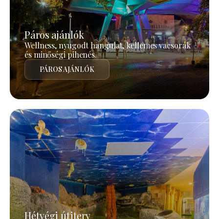
Páros ajánlók
Wellness, nyugodt hangulat, kellemes vacsorák
és minőségi pihenés.
PÁROS AJÁNLÓK
Hétvégi útiterv