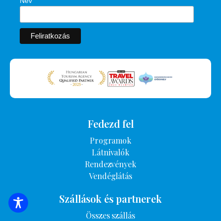
Név
Fedezd fel
Programok
Látnivalók
Rendezvények
Vendéglátás
Szállások és partnerek
SZÁLLÁSOK KERESÉSE
Összes szállás