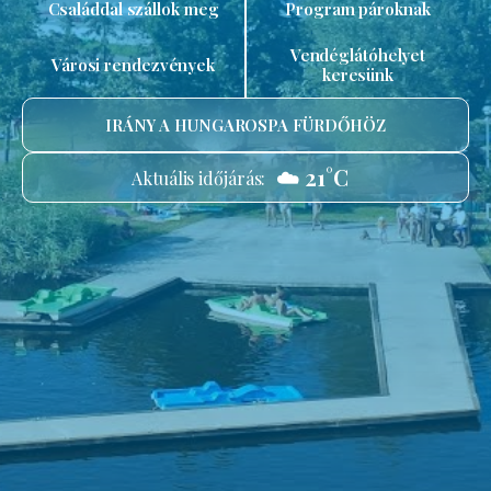
Családdal szállok meg
Program pároknak
Vendéglátóhelyet
Városi rendezvények
keresünk
IRÁNY A HUNGAROSPA FÜRDŐHÖZ
☁️ 21°C
Aktuális időjárás: