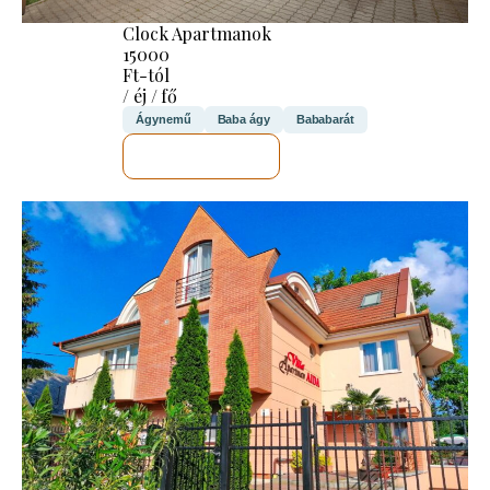
Clock Apartmanok
15000
Ft-tól
/ éj / fő
Ágynemű
Baba ágy
Bababarát
MEGNÉZEM