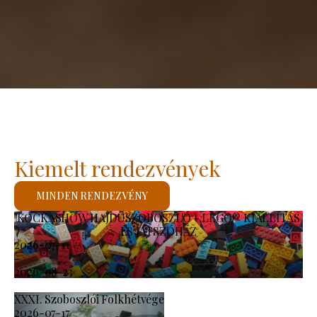
Kiemelt rendezvények
MINDEN RENDEZVÉNY
KOCKASHOW HAJDÚSZOBOSZLÓ - LEGO® KIÁLLÍTÁS
ÉS JÁTSZÓHÁZ
2026-07-11
-
2026-08-23
XXXI. Szoboszlói Folkhétvége
2026-07-17