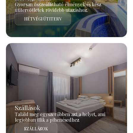
Gyorsan összeállítható élmények és kész
útitervötletek rövidebb utazáshoz.
HÉTVÉGI ÚTITERV
Szállások
Találd meg egyszerűbben azt a helyet, ami
legjobban illik a pihenésedhez
SZÁLLÁSOK