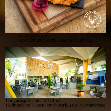
Vadaskert Kávézó
4200 Hajdúszoboszló, Gábor Áron utca 12.
Hungarospa Brunch & Coffee
Hajdúszoboszló, Szent István park, 4200 Magyarország