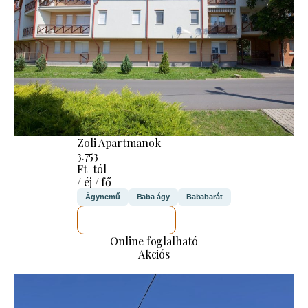
Zoli Apartmanok
3.753
Ft-tól
/ éj / fő
Ágynemű
Baba ágy
Bababarát
MEGNÉZEM
Online foglalható
Akciós