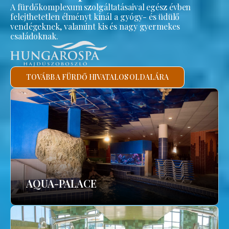
A fürdőkomplexum szolgáltatásaival egész évben
felejthetetlen élményt kínál a gyógy- és üdülő
vendégeknek, valamint kis és nagy gyermekes
családoknak.
TOVÁBB A FÜRDŐ HIVATALOS OLDALÁRA
AQUA-PALACE