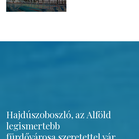
Hajdúszoboszló, az Alföld
legismertebb
fürdővárosa szeretettel vár