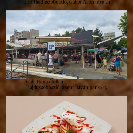
4200 Hajdúszoboszló, Gábor Áron utca 24.
Gabi Hami ételbár
Hajdúszoboszló, Szent István park 1-3