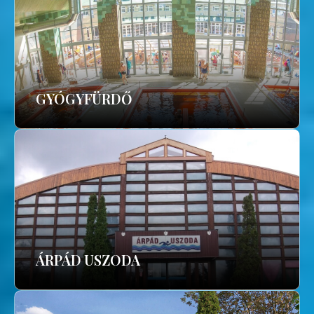
GYÓGYFÜRDŐ
ÁRPÁD USZODA