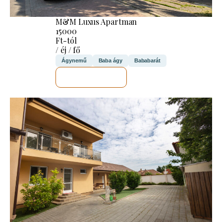
M&M Luxus Apartman
15000
Ft-tól
/ éj / fő
Ágynemű
Baba ágy
Bababarát
MEGNÉZEM