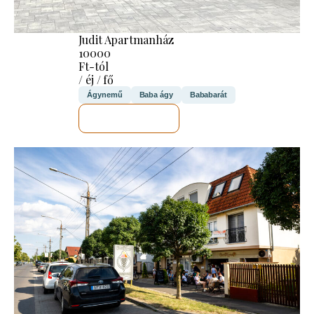
Judit Apartmanház
10000
Ft-tól
/ éj / fő
Ágynemű
Baba ágy
Bababarát
MEGNÉZEM