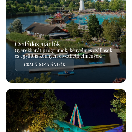
Családos ajánlók
Gyerekbarát programok, kényelmes szállások
és együtt is könnyen élvezhető élmények.
CSALÁDOS AJÁNLÓK