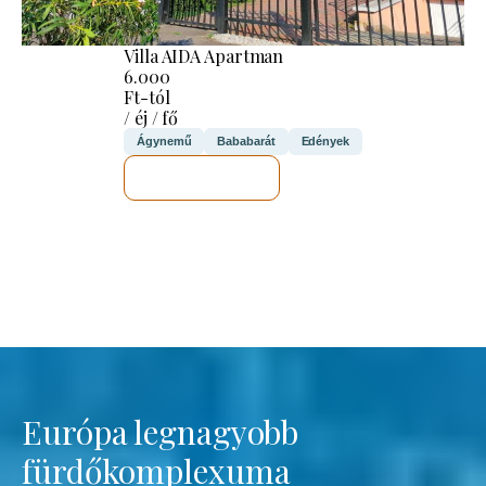
Villa AIDA Apartman
6.000
Ft-tól
/ éj / fő
Ágynemű
Bababarát
Edények
MEGNÉZEM
Európa legnagyobb
fürdőkomplexuma