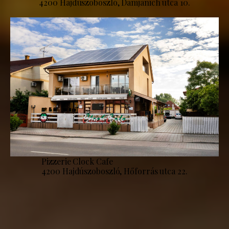
4200 Hajdúszoboszló, Damjanich utca 10.
Pizzerie Clock Cafe
4200 Hajdúszoboszló, Hőforrás utca 22.