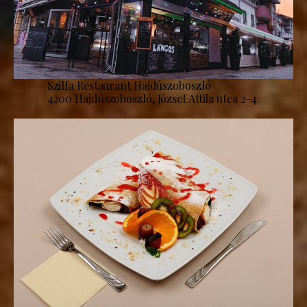
Szilfa Restaurant Hajdúszoboszló
4200 Hajdúszoboszló, József Attila utca 2-4.