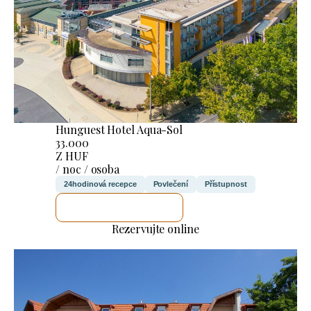
Hunguest Hotel Aqua-Sol
33.000
Z HUF
/ noc / osoba
24hodinová recepce
Povlečení
Přístupnost
ZKONTROLUJI TO
Rezervujte online