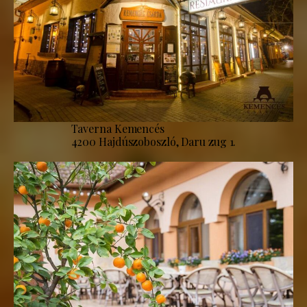
Taverna Kemencés
4200 Hajdúszoboszló, Daru zug 1.