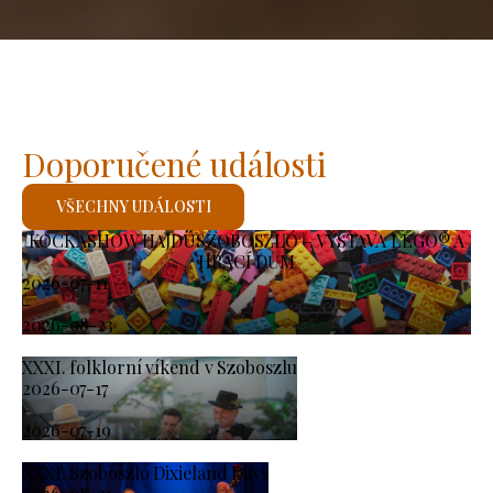
Doporučené události
VŠECHNY UDÁLOSTI
KOCKASHOW HAJDÚSZOBOSZLÓ – VÝSTAVA LEGO® A
HRACÍ DŮM
2026-07-11
-
2026-08-23
XXXI. folklorní víkend v Szoboszlu
2026-07-17
-
2026-07-19
XXXI. Szoboszló Dixieland Days