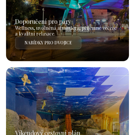
Doporučení pro páry
Wellness, uvolněná atmosféra, příjemné večeře
a kvalitní relaxace.
NABÍDKY PRO DVOJICE
Víkendový cestovní plán