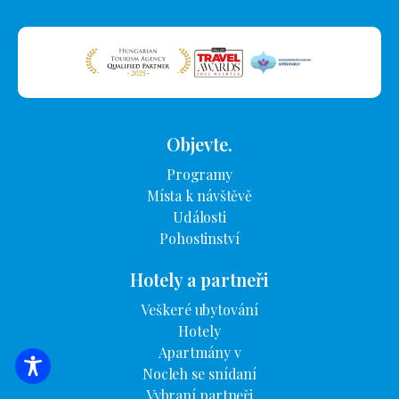
Objevte.
Programy
Místa k návštěvě
Události
Pohostinství
Hotely a partneři
Veškeré ubytování
Hotely
Apartmány v
Nocleh se snídaní
VYHLEDÁVÁNÍ UBYTOVÁNÍ
Vybraní partneři