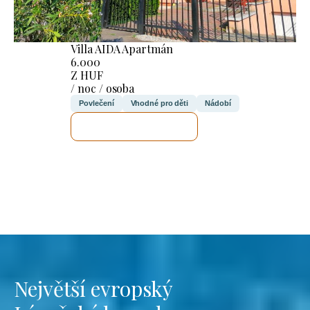
Villa AIDA Apartmán
6.000
Z HUF
/ noc / osoba
Povlečení
Vhodné pro děti
Nádobí
ZKONTROLUJI TO
Největší evropský