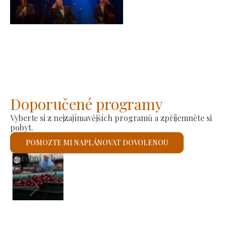
2026-08-21
-
2026-08-23
Doporučené programy
Vyberte si z nejzajímavějších programů a zpříjemněte si
pobyt.
POMOZTE MI NAPLÁNOVAT DOVOLENOU
Římskokatolický kostel sv. László
Zkontroluji to