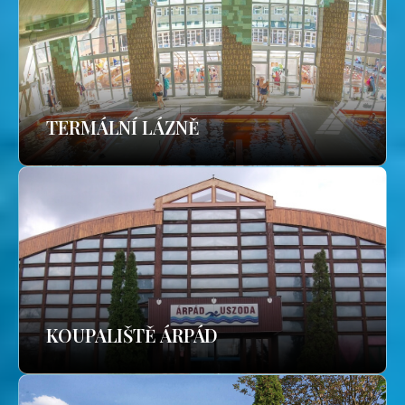
TERMÁLNÍ LÁZNĚ
KOUPALIŠTĚ ÁRPÁD