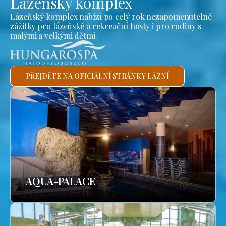
Lázeňský komplex
Lázeňský komplex nabízí po celý rok nezapomenutelné
zážitky pro lázeňské a rekreační hosty i pro rodiny s
malými a velkými dětmi.
PŘEJDĚTE NA OFICIÁLNÍ STRÁNKY LÁZNÍ
AQUA-PALACE