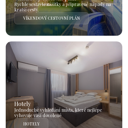
Rychle sestavte zážitky a připravené nápady na
kratší cesty.
VÍKENDOVÝ CESTOVNÍ PLÁN
Hotely
Jednoduché vyhledání místa, které nejlépe
vyhovuje vaší dovolené
HOTELY