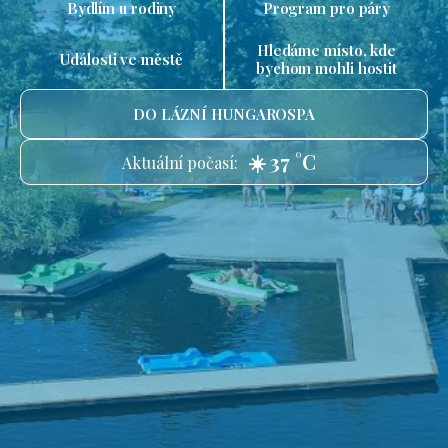
Bydlím u rodiny
Program pro páry
Hledáme místo, kde
Události ve městě
bychom mohli hostit
DO LÁZNÍ HUNGAROSPA
☀️ 37 °C
Aktuální počasí: