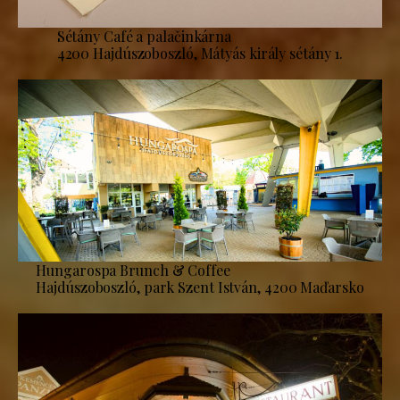
Sétány Café a palačinkárna
4200 Hajdúszoboszló, Mátyás király sétány 1.
Hungarospa Brunch & Coffee
Hajdúszoboszló, park Szent István, 4200 Maďarsko