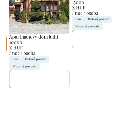
15000
Z HUF
/ noc / osoba
Ľan
Detská posteľ
Vhodné pre deti
SKONTROLUJEM
Apartmánový dom Judit
TO
10000
Z HUF
/ noc / osoba
Ľan
Detská posteľ
Vhodné pre deti
SKONTROLUJEM
TO