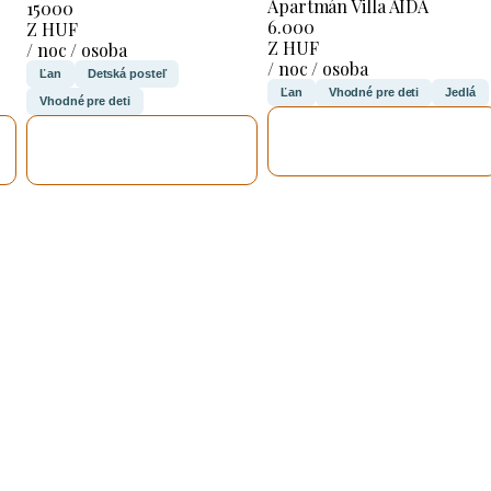
Apartmán Villa AIDA
15000
6.000
Z HUF
Z HUF
/ noc / osoba
/ noc / osoba
Ľan
Detská posteľ
Ľan
Vhodné pre deti
Jedlá
Vhodné pre deti
SKONTROLUJEM
SKONTROLUJEM
TO
TO