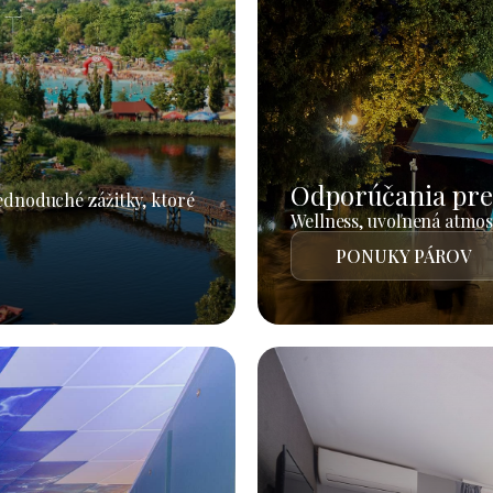
Odporúčania pre
jednoduché zážitky, ktoré
Wellness, uvoľnená atmosf
PONUKY PÁROV