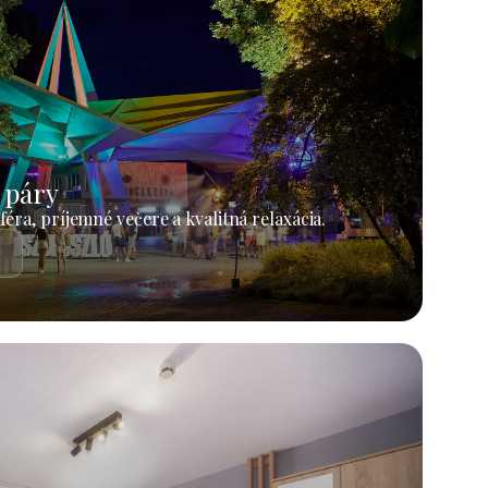
 páry
éra, príjemné večere a kvalitná relaxácia.