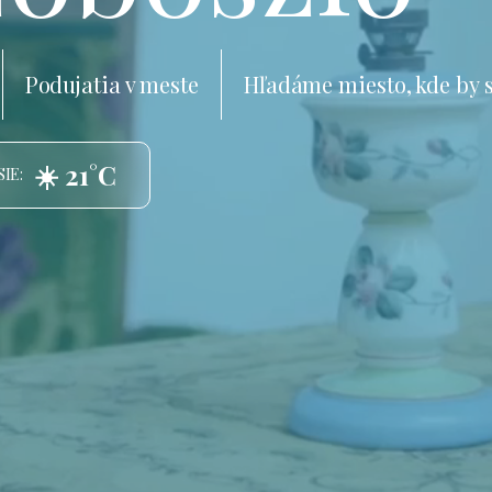
Podujatia v meste
Hľadáme miesto, kde by 
☀️ 21°C
IE: