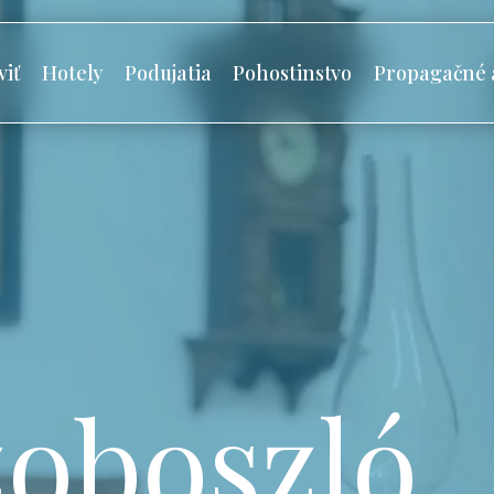
viť
Hotely
Podujatia
Pohostinstvo
Propagačné 
oboszló