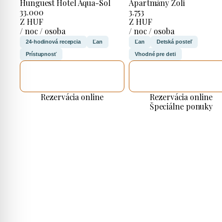
Hunguest Hotel Aqua-Sol
Apartmány Zoli
33.000
3.753
Z HUF
Z HUF
/ noc / osoba
/ noc / osoba
24-hodinová recepcia
Ľan
Ľan
Detská posteľ
Prístupnosť
Vhodné pre deti
SKONTROLUJEM
SKONTROLUJEM
TO
TO
Rezervácia online
Rezervácia online
Špeciálne ponuky