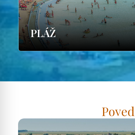
PLÁŽ
Poved