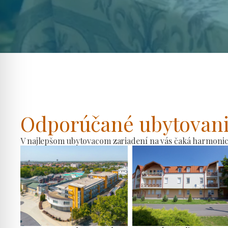
Odporúčané ubytovan
V najlepšom ubytovacom zariadení na vás čaká harmonické