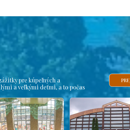
ážitky pre kúpeľných a
PRE
alými a veľkými deťmi, a to počas