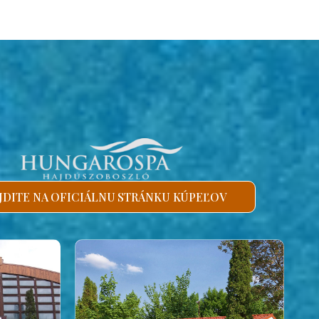
JDITE NA OFICIÁLNU STRÁNKU KÚPEĽOV