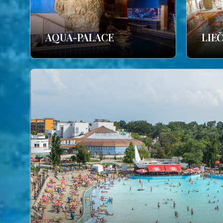
AQUA-PALACE
LIE