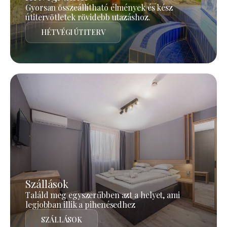
Gyorsan összeállítható élmények és kész
útitervötletek rövidebb utazáshoz.
HÉTVÉGI ÚTITERV
Szállások
Találd meg egyszerűbben azt a helyet, ami
legjobban illik a pihenésedhez
SZÁLLÁSOK