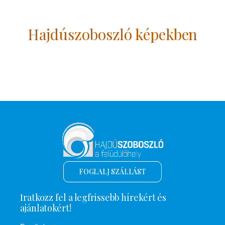
Hajdúszoboszló képekben
FOGLALJ SZÁLLÁST
Iratkozz fel a legfrissebb hírekért és
ajánlatokért!