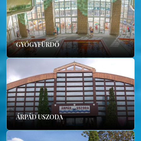
GYÓGYFÜRDŐ
ÁRPÁD USZODA