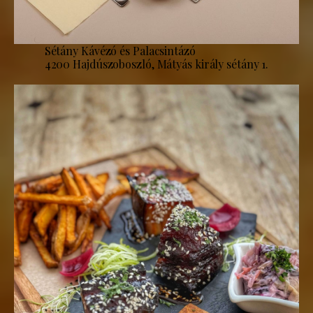
Sétány Kávézó és Palacsintázó
4200 Hajdúszoboszló, Mátyás király sétány 1.