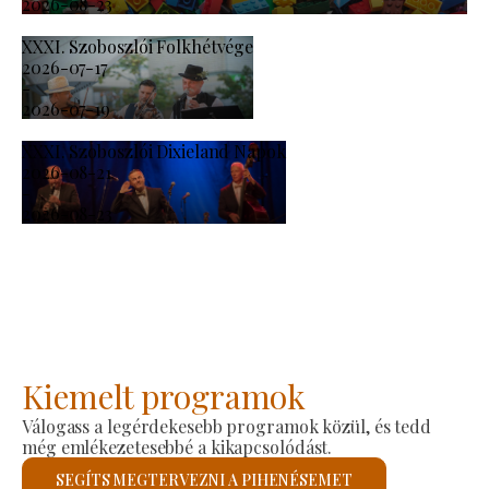
2026-08-23
XXXI. Szoboszlói Folkhétvége
2026-07-17
-
2026-07-19
XXXI. Szoboszlói Dixieland Napok
2026-08-21
-
2026-08-23
Kiemelt programok
Válogass a legérdekesebb programok közül, és tedd
még emlékezetesebbé a kikapcsolódást.
SEGÍTS MEGTERVEZNI A PIHENÉSEMET