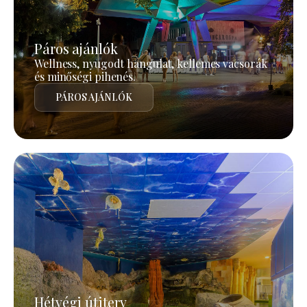
Páros ajánlók
Wellness, nyugodt hangulat, kellemes vacsorák
és minőségi pihenés.
PÁROS AJÁNLÓK
Hétvégi útiterv