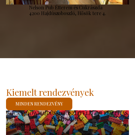
Nelson Pub Étterem és Cukrászda
4200 Hajdúszoboszló, Hősök tere 4.
Kiemelt rendezvények
MINDEN RENDEZVÉNY
KOCKASHOW HAJDÚSZOBOSZLÓ - LEGO® KIÁLLÍTÁS
ÉS JÁTSZÓHÁZ
2026-07-11
-