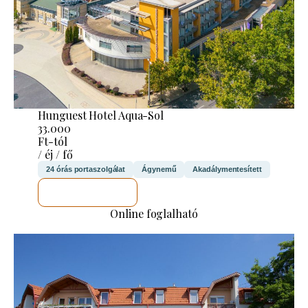
Hunguest Hotel Aqua-Sol
33.000
Ft-tól
/ éj / fő
24 órás portaszolgálat
Ágynemű
Akadálymentesített
MEGNÉZEM
Online foglalható