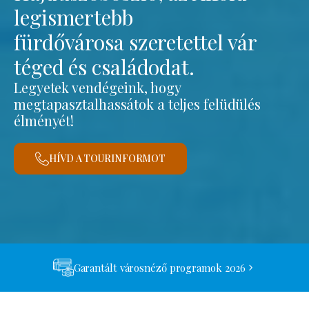
legismertebb
fürdővárosa szeretettel vár
téged és családodat.
Legyetek vendégeink, hogy
megtapasztalhassátok a teljes felüdülés
élményét!
HÍVD A TOURINFORMOT
Garantált városnéző programok 2026