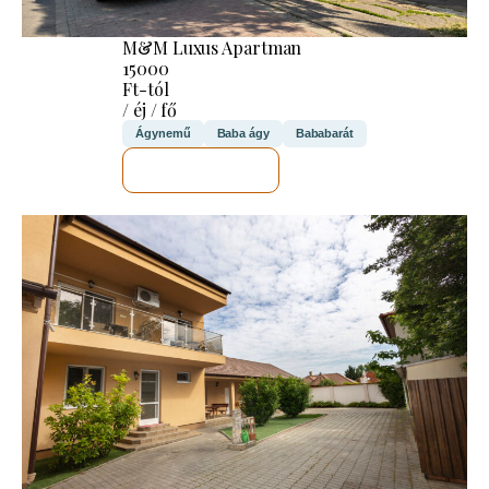
M&M Luxus Apartman
15000
Ft-tól
/ éj / fő
Ágynemű
Baba ágy
Bababarát
MEGNÉZEM