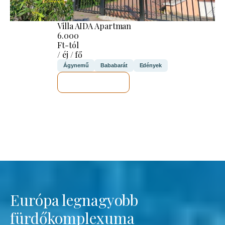
Villa AIDA Apartman
6.000
Ft-tól
/ éj / fő
Ágynemű
Bababarát
Edények
MEGNÉZEM
Európa legnagyobb
fürdőkomplexuma