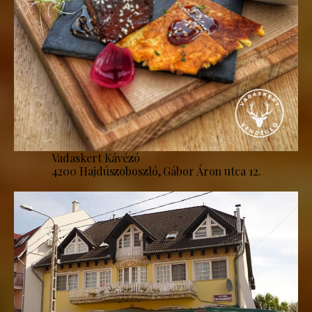
Vadaskert Kávézó
4200 Hajdúszoboszló, Gábor Áron utca 12.