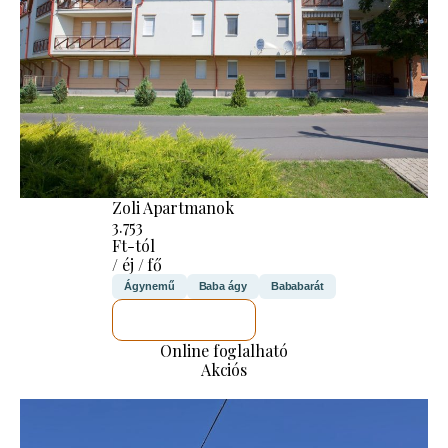
Zoli Apartmanok
3.753
Ft-tól
/ éj / fő
Ágynemű
Baba ágy
Bababarát
MEGNÉZEM
Online foglalható
Akciós