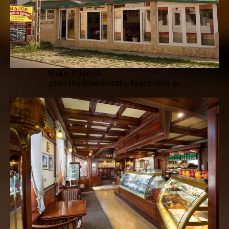
Major Étterem
4200 Hajdúszoboszló, Major utca 41.