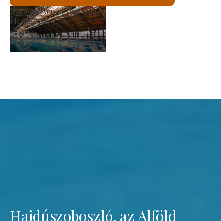
Szent László Római Katoliku
Megnézem
Hajdúszoboszló, az Alföld