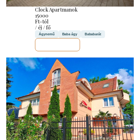
Clock Apartmanok
15000
Ft-tól
/ éj / fő
Ágynemű
Baba ágy
Bababarát
MEGNÉZEM