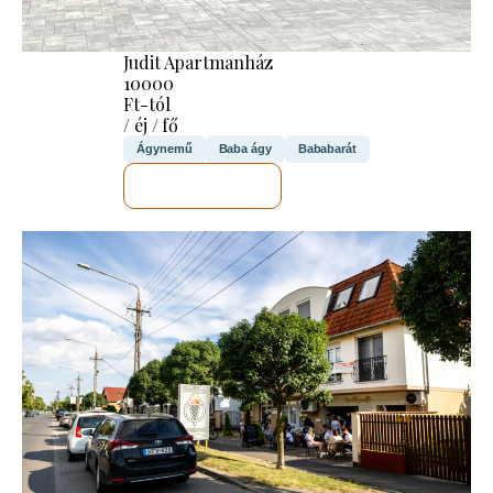
Judit Apartmanház
10000
Ft-tól
/ éj / fő
Ágynemű
Baba ágy
Bababarát
MEGNÉZEM