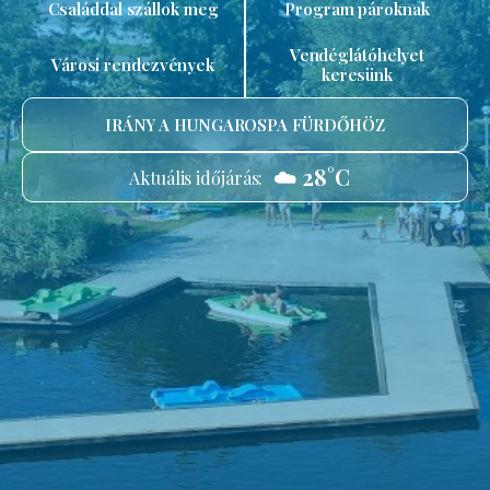
Családdal szállok meg
Program pároknak
Vendéglátóhelyet
Városi rendezvények
keresünk
IRÁNY A HUNGAROSPA FÜRDŐHÖZ
☁️ 28°C
Aktuális időjárás: