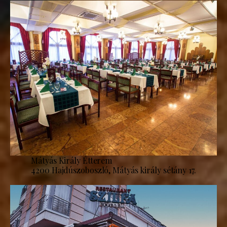
Mátyás Király Étterem
4200 Hajdúszoboszló, Mátyás király sétány 17.