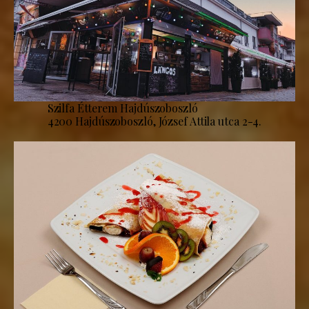
Szilfa Étterem Hajdúszoboszló
4200 Hajdúszoboszló, József Attila utca 2-4.