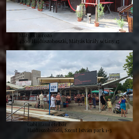
Mátyás Borozó
4200 Hajdúszoboszló, Mátyás király sétány 17.
Gabi Hami ételbár
Hajdúszoboszló, Szent István park 1-3