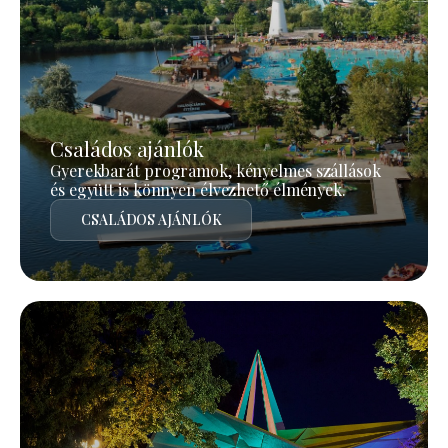
Családos ajánlók
Gyerekbarát programok, kényelmes szállások
és együtt is könnyen élvezhető élmények.
CSALÁDOS AJÁNLÓK