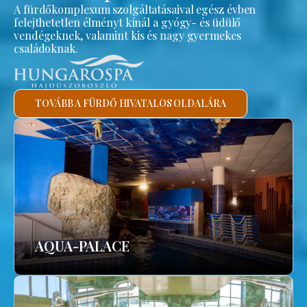
A fürdőkomplexum szolgáltatásaival egész évben
felejthetetlen élményt kínál a gyógy- és üdülő
vendégeknek, valamint kis és nagy gyermekes
családoknak.
TOVÁBB A FÜRDŐ HIVATALOS OLDALÁRA
AQUA-PALACE