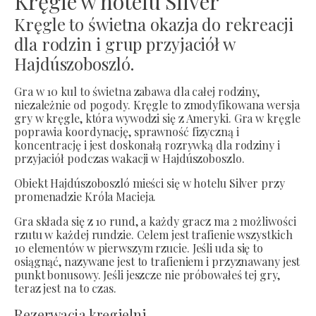
Kręgle w hotelu Silver
Kręgle to świetna okazja do rekreacji
dla rodzin i grup przyjaciół w
Hajdúszoboszló.
Gra w 10 kul to świetna zabawa dla całej rodziny,
niezależnie od pogody. Kręgle to zmodyfikowana wersja
gry w kręgle, która wywodzi się z Ameryki. Gra w kręgle
poprawia koordynację, sprawność fizyczną i
koncentrację i jest doskonałą rozrywką dla rodziny i
przyjaciół podczas wakacji w Hajdúszoboszlo.
Obiekt Hajdúszoboszló mieści się w hotelu Silver przy
promenadzie Króla Macieja.
Gra składa się z 10 rund, a każdy gracz ma 2 możliwości
rzutu w każdej rundzie. Celem jest trafienie wszystkich
10 elementów w pierwszym rzucie. Jeśli uda się to
osiągnąć, nazywane jest to trafieniem i przyznawany jest
punkt bonusowy. Jeśli jeszcze nie próbowałeś tej gry,
teraz jest na to czas.
Rezerwacja kręgielni