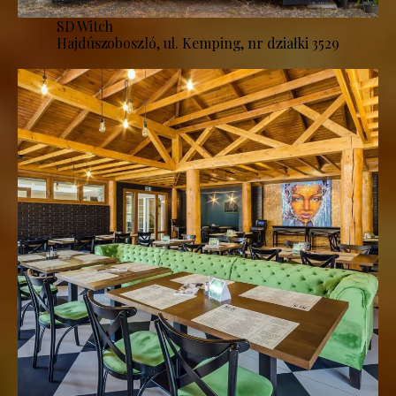
SD Witch
Hajdúszoboszló, ul. Kemping, nr działki 3529