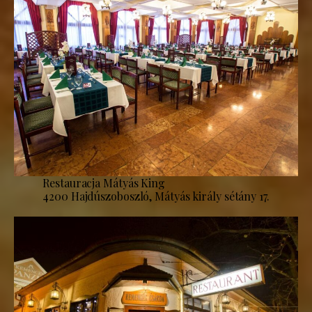
Restauracja Mátyás King
4200 Hajdúszoboszló, Mátyás király sétány 17.