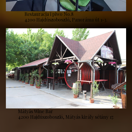
Restauracja i piwo No.8
4200 Hajdúszoboszló, Panoráma út 1-3.
Mátyás Wine Bar
4200 Hajdúszoboszló, Mátyás király sétány 17.