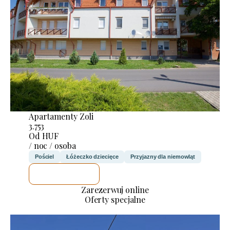
Apartamenty Zoli
3.753
Od HUF
/ noc / osoba
Pościel
Łóżeczko dziecięce
Przyjazny dla niemowląt
SPRAWDZĘ
Zarezerwuj online
Oferty specjalne