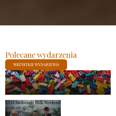
Polecane wydarzenia
WSZYSTKIE WYDARZENIA
KOCKASHOW HAJDÚSZOBOSZLÓ – WYSTAWA LEGO® I
SALON ZABAW
2026-07-11
-
2026-08-23
XXXI Szoboszlo Folk Weekend
2026-07-17
-