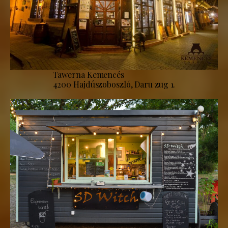
Tawerna Kemencés
4200 Hajdúszoboszló, Daru zug 1.