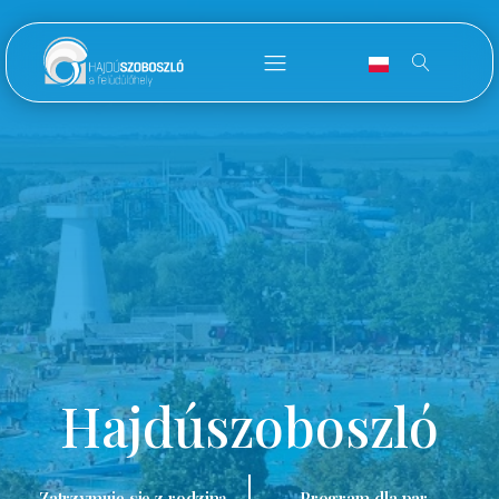
Hajdúszoboszló
Zatrzymuję się z rodziną.
Program dla par