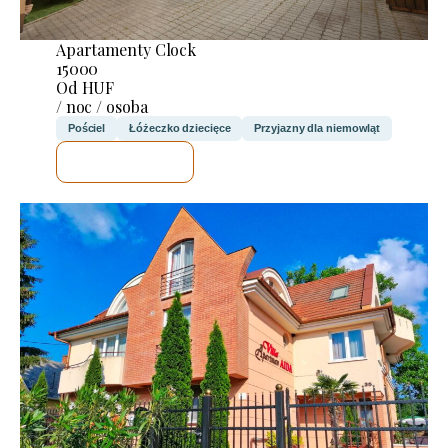
Apartamenty Clock
15000
Od HUF
/ noc / osoba
Pościel
Łóżeczko dziecięce
Przyjazny dla niemowląt
SPRAWDZĘ