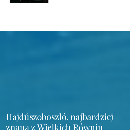
Hajdúszoboszló, najbardziej
znana z Wielkich Równin