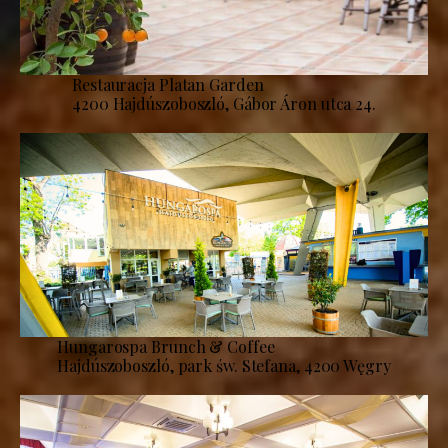
Restauracja Platan Garden
4200 Hajdúszoboszló, Gábor Áron utca 24.
Hungarospa Brunch & Coffee
Hajdúszoboszló, park św. Stefana, 4200 Węgry