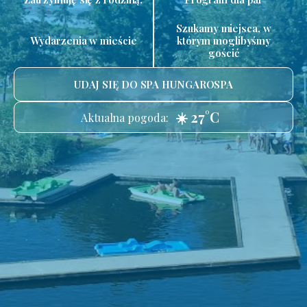
Szukamy miejsca, w
Wydarzenia w mieście
którym moglibyśmy
gościć
UDAJ SIĘ DO SPA HUNGAROSPA
☀️ 27°C
Aktualna pogoda: