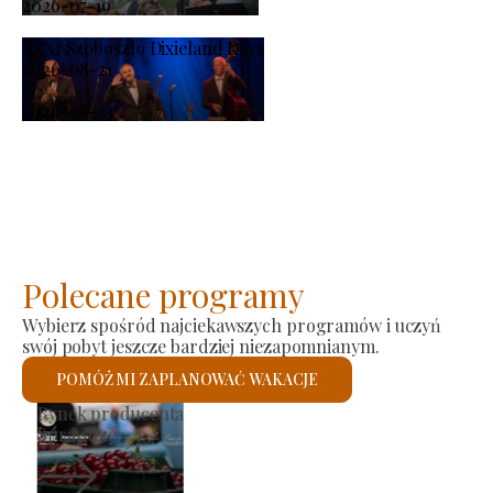
2026-07-19
XXXI Szoboszló Dixieland Days
2026-08-21
-
2026-08-23
Polecane programy
Wybierz spośród najciekawszych programów i uczyń
swój pobyt jeszcze bardziej niezapomnianym.
POMÓŻ MI ZAPLANOWAĆ WAKACJE
Kościół rzymskokatolicki św.
Sprawdzę