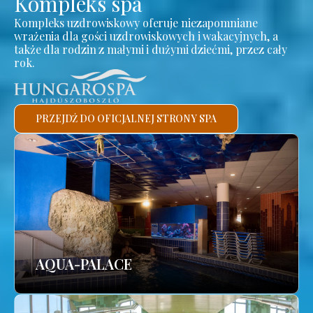
Kompleks spa
Kompleks uzdrowiskowy oferuje niezapomniane
wrażenia dla gości uzdrowiskowych i wakacyjnych, a
także dla rodzin z małymi i dużymi dziećmi, przez cały
rok.
PRZEJDŹ DO OFICJALNEJ STRONY SPA
AQUA-PALACE