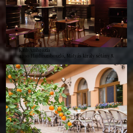
Klub Ambrózia
4200 Hajdúszoboszló, Mátyás király sétány 8.