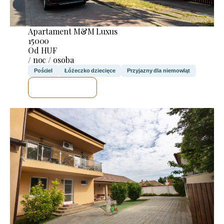
Apartament M&M Luxus
15000
Od HUF
/ noc / osoba
Pościel
Łóżeczko dziecięce
Przyjazny dla niemowląt
SPRAWDZĘ