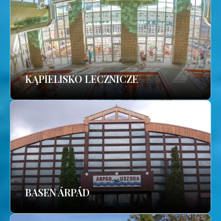
KĄPIELISKO LECZNICZE
BASEN ÁRPÁD