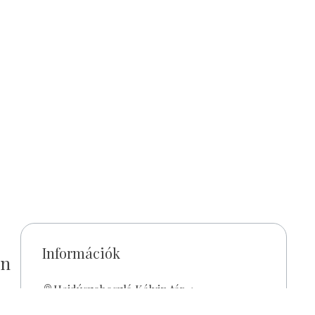
Információk
en
Hajdúszoboszló Kálvin tér 4.