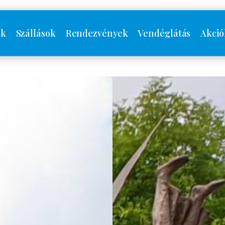
ók
Szállások
Rendezvények
Vendéglátás
Akció