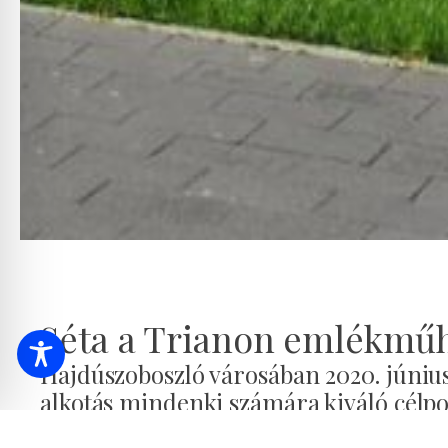
Séta a Trianon emlékmű
Hajdúszoboszló városában 2020. június
alkotás mindenki számára kiváló célpo
Az emlékműről bővebben