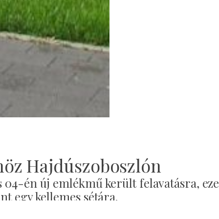
höz Hajdúszoboszlón
 04-én új emlékmű került felavatásra, ez
nt egy kellemes sétára.