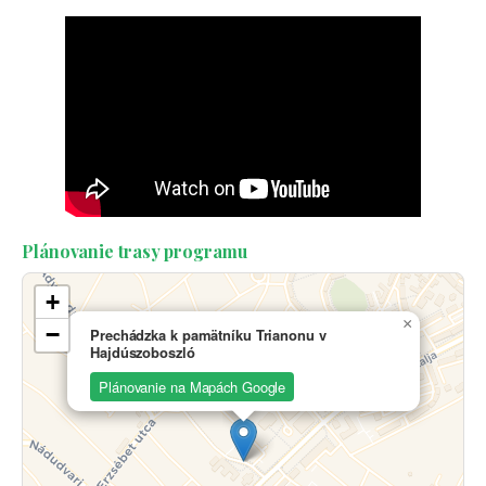
Plánovanie trasy programu
+
×
−
Prechádzka k pamätníku Trianonu v
Hajdúszoboszló
Plánovanie na Mapách Google