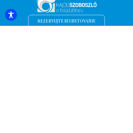
REZERVUJTE SI UBYTOVANIE
Prihláste sa k odberu najnovších správ a
ponúk!
*
E-mailová adresa
Názov