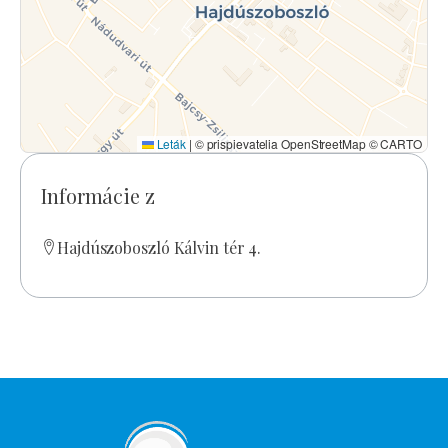
Leták
|
© prispievatelia OpenStreetMap © CARTO
Informácie z
Hajdúszoboszló Kálvin tér 4.