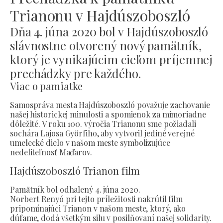
Trianonu v Hajdúszoboszló
Dňa 4. júna 2020 bol v Hajdúszoboszló
slávnostne otvorený nový pamätník,
ktorý je vynikajúcim cieľom príjemnej
prechádzky pre každého.
Viac o pamiatke
Samospráva mesta Hajdúszoboszló považuje zachovanie
našej historickej minulosti a spomienok za mimoriadne
dôležité. V roku 100. výročia Trianonu sme požiadali
sochára Lajosa Györfiho, aby vytvoril jediné verejné
umelecké dielo v našom meste symbolizujúce
nedeliteľnosť Maďarov.
Hajdúszoboszló Trianon film
Pamätník bol odhalený 4. júna 2020.
Norbert Renyó pri tejto príležitosti nakrútil film
pripomínajúci Trianon v našom meste, ktorý, ako
dúfame, dodá všetkým silu v posilňovaní našej solidarity.