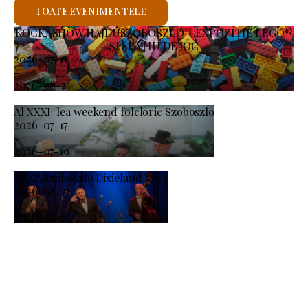
TOATE EVENIMENTELE
KOCKASHOW HAJDÚSZOBOSZLÓ – EXPOZIȚIE LEGO®
ȘI SPAȚIU DE JOC
2026-07-11
-
2026-08-23
Al XXXI-lea weekend folcloric Szoboszlo
2026-07-17
-
2026-07-19
XXXI. Szoboszló Dixieland Days
2026-08-21
-
2026-08-23