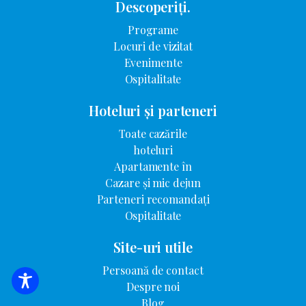
Descoperiți.
Programe
Locuri de vizitat
Evenimente
Ospitalitate
Hoteluri și parteneri
Toate cazările
hoteluri
Apartamente în
Cazare și mic dejun
Parteneri recomandați
Ospitalitate
Site-uri utile
Persoană de contact
Despre noi
CĂUTARE DE CAZARE
Blog