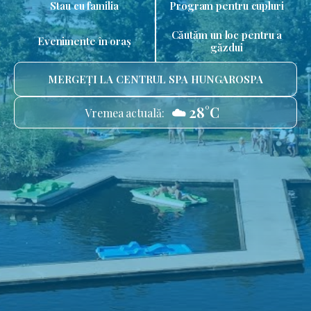
Stau cu familia
Program pentru cupluri
Căutăm un loc pentru a
Evenimente în oraș
găzdui
MERGEȚI LA CENTRUL SPA HUNGAROSPA
☁️ 28°C
Vremea actuală: