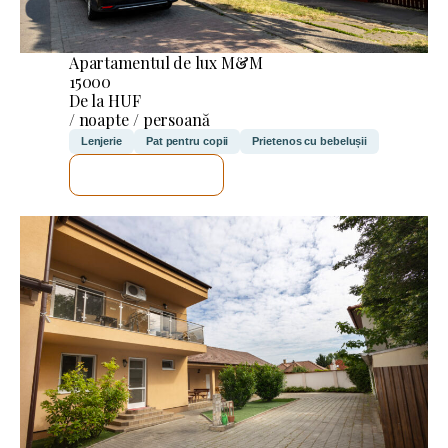
Apartamentul de lux M&M
15000
De la HUF
/ noapte / persoană
Lenjerie
Pat pentru copii
Prietenos cu bebelușii
VOI VERIFICA