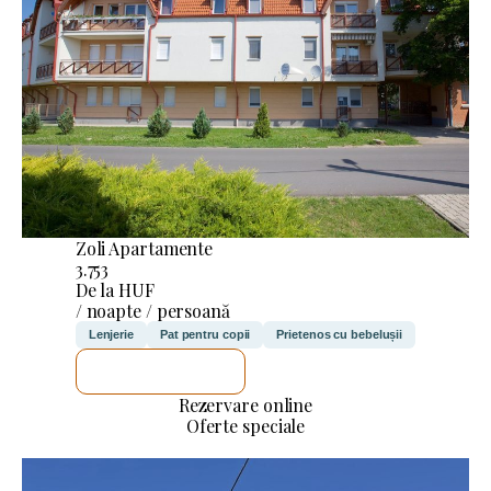
Zoli Apartamente
3.753
De la HUF
/ noapte / persoană
Lenjerie
Pat pentru copii
Prietenos cu bebelușii
VOI VERIFICA
Rezervare online
Oferte speciale