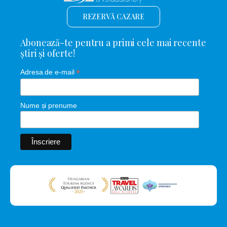
REZERVĂ CAZARE
Abonează-te pentru a primi cele mai recente
știri și oferte!
*
Adresa de e-mail
Nume și prenume