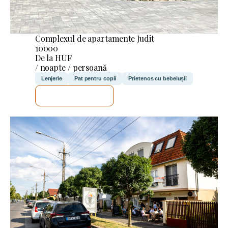
Complexul de apartamente Judit
10000
De la HUF
/ noapte / persoană
Lenjerie
Pat pentru copii
Prietenos cu bebelușii
VOI VERIFICA