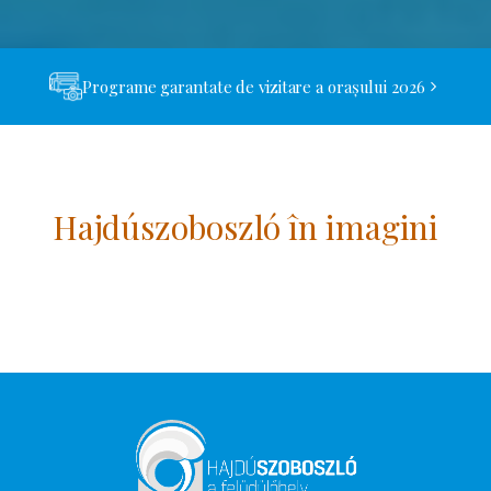
Programe garantate de vizitare a orașului 2026
Hajdúszoboszló în imagini