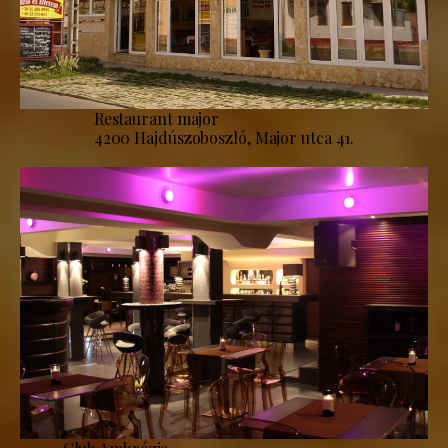
Restaurant major
4200 Hajdúszoboszló, Major utca 41.