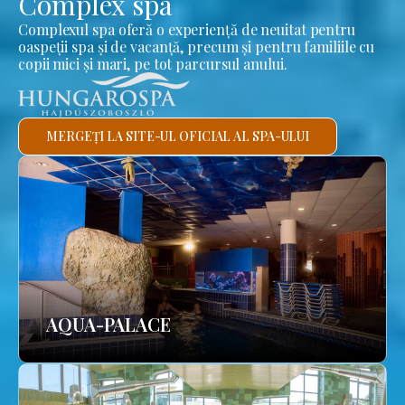
Complex spa
Complexul spa oferă o experiență de neuitat pentru
oaspeții spa și de vacanță, precum și pentru familiile cu
copii mici și mari, pe tot parcursul anului.
MERGEȚI LA SITE-UL OFICIAL AL SPA-ULUI
AQUA-PALACE