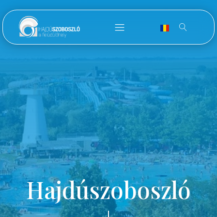
Hajdúszoboszló