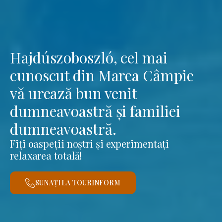
Hajdúszoboszló, cel mai
cunoscut din Marea Câmpie
vă urează bun venit
dumneavoastră și familiei
dumneavoastră.
Fiți oaspeții noștri și experimentați
relaxarea totală!
SUNAȚI LA TOURINFORM