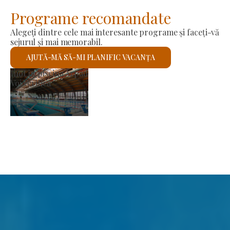
Programe recomandate
Alegeți dintre cele mai interesante programe și faceți-vă
sejurul și mai memorabil.
AJUTĂ-MĂ SĂ-MI PLANIFIC VACANȚA
or
Biserica romano-catol
Voi verifica