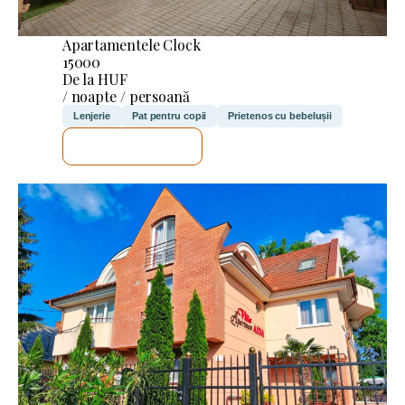
Apartamentele Clock
15000
De la HUF
/ noapte / persoană
Lenjerie
Pat pentru copii
Prietenos cu bebelușii
VOI VERIFICA