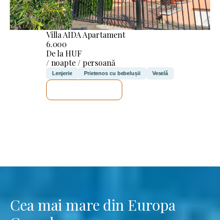
Villa AIDA Apartament
6.000
De la HUF
/ noapte / persoană
Lenjerie
Prietenos cu bebelușii
Veselă
VOI VERIFICA
Cea mai mare din Europa