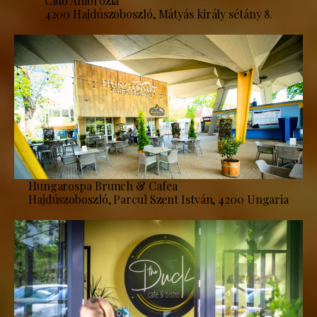
Club Ambrózia
4200 Hajdúszoboszló, Mátyás király sétány 8.
Hungarospa Brunch & Cafea
Hajdúszoboszló, Parcul Szent István, 4200 Ungaria