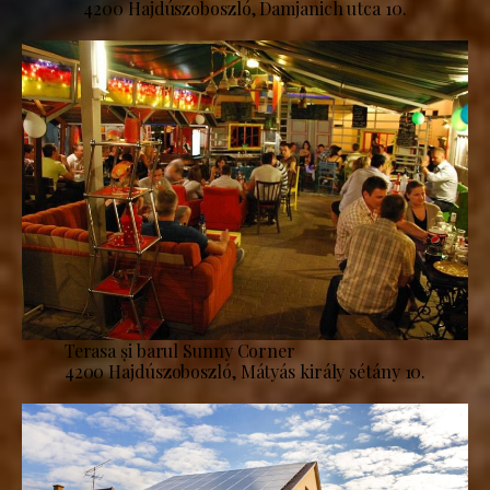
4200 Hajdúszoboszló, Damjanich utca 10.
Terasa și barul Sunny Corner
4200 Hajdúszoboszló, Mátyás király sétány 10.