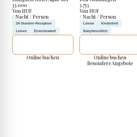
33.000
3.753
Von HUF
Von HUF
/ Nacht / Person
/ Nacht / Person
24-Stunden-Rezeption
Leinen
Kinderbett
Leinen
Erreichbarkeit
Babyfreundlich
ICH WERDE
ICH WERDE
PRÜFEN
PRÜFEN
Online buchen
Online buchen
Besondere Angebote