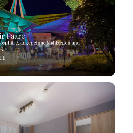
r Paare
mosphäre, angenehme Mahlzeiten und
g.
TE