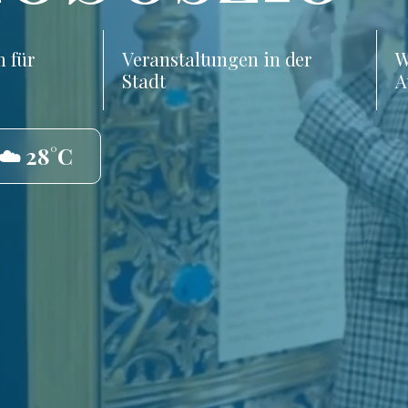
 für
Veranstaltungen in der
W
Stadt
A
☁️ 28°C