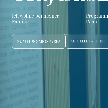
Ich wohne bei meiner
Programm
Familie
Paare
ZUM HUNGAROSPA SPA
AKTUELLES WETTER: