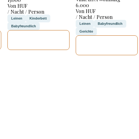
6.000
Von HUF
Von HUF
/ Nacht / Person
/ Nacht / Person
Leinen
Kinderbett
Leinen
Babyfreundlich
Babyfreundlich
Gerichte
ICH WERDE
ICH WERDE
PRÜFEN
PRÜFEN