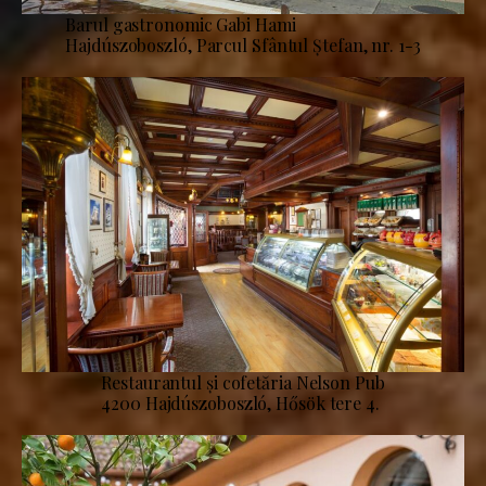
Barul gastronomic Gabi Hami
Hajdúszoboszló, Parcul Sfântul Ștefan, nr. 1-3
Restaurantul și cofetăria Nelson Pub
4200 Hajdúszoboszló, Hősök tere 4.