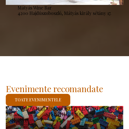
Mátyás Wine Bar
4200 Hajdúszoboszló, Mátyás király sétány 17.
Evenimente recomandate
TOATE EVENIMENTELE
KOCKASHOW HAJDÚSZOBOSZLÓ – EXPOZIȚIE LEGO®
ȘI SPAȚIU DE JOC
2026-07-11
-