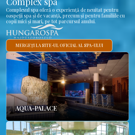
Complex spa
Complexul spa oferă o experiență de neuitat pentru
oaspeții spa și de vacanță, precum și pentru familiile cu
copii mici și mari, pe tot parcursul anului.
MERGEȚI LA SITE-UL OFICIAL AL SPA-ULUI
AQUA-PALACE