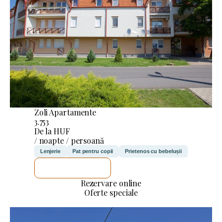
Zoli Apartamente
3.753
De la HUF
/ noapte / persoană
Lenjerie
Pat pentru copii
Prietenos cu bebelușii
VOI VERIFICA
Rezervare online
Oferte speciale