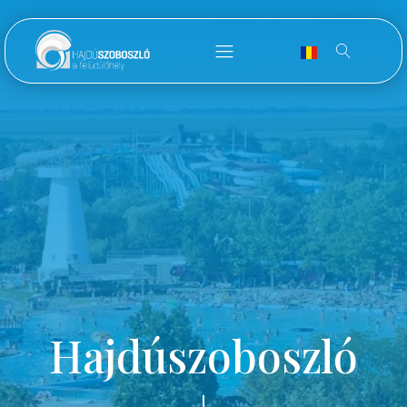
Hajdúszoboszló