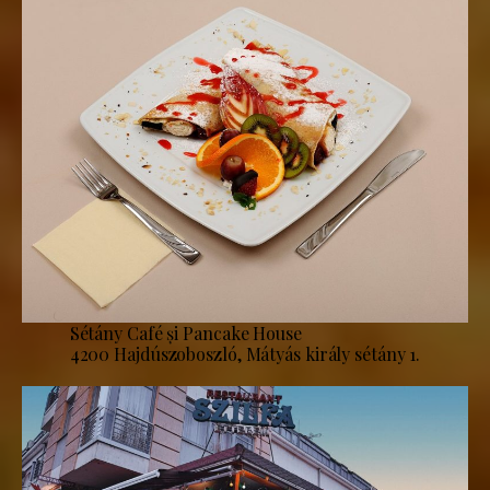
Sétány Café și Pancake House
4200 Hajdúszoboszló, Mátyás király sétány 1.