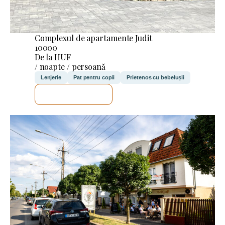
Complexul de apartamente Judit
10000
De la HUF
/ noapte / persoană
Lenjerie
Pat pentru copii
Prietenos cu bebelușii
VOI VERIFICA