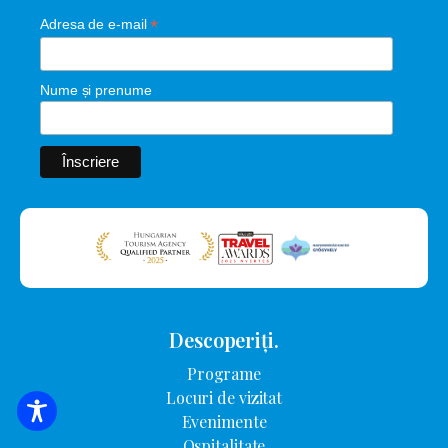
*
Adresa de e-mail
Nume și prenume
Descoperiți.
Programe
Locuri de vizitat
CĂUTARE DE CAZARE
Evenimente
Ospitalitate