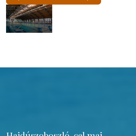
Piața producătorilor
Voi verifica
Hajdúszoboszló, cel mai