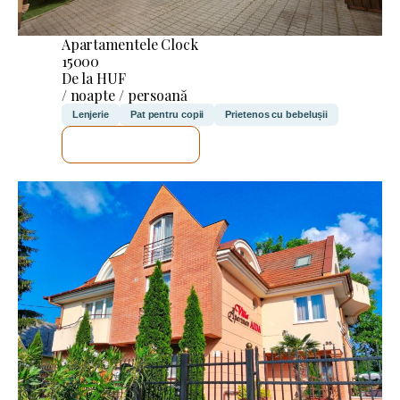
Apartamentele Clock
15000
De la HUF
/ noapte / persoană
Lenjerie
Pat pentru copii
Prietenos cu bebelușii
VOI VERIFICA