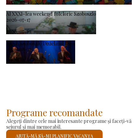
2026-08-23
Al XXXI-lea weekend folcloric Szoboszlo
2026-07-17
-
2026-07-19
XXXI. Szoboszló Dixieland Days
2026-08-21
-
2026-08-23
Programe recomandate
Alegeți dintre cele mai interesante programe și faceți-vă
sejurul și mai memorabil.
AJUTĂ-MĂ SĂ-MI PLANIFIC VACANȚA