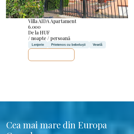
Villa AIDA Apartament
6.000
De la HUF
/ noapte / persoană
Lenjerie
Prietenos cu bebelușii
Veselă
VOI VERIFICA
Cea mai mare din Europa