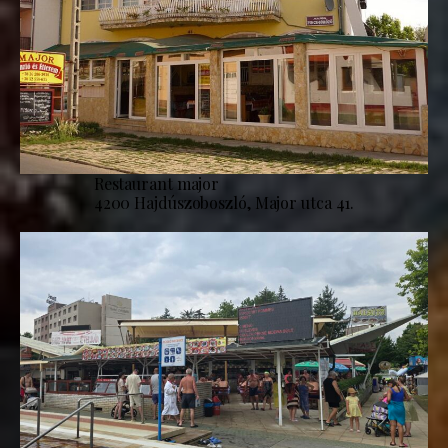
Restaurant major
4200 Hajdúszoboszló, Major utca 41.