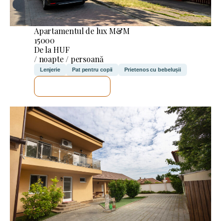
Apartamentul de lux M&M
15000
De la HUF
/ noapte / persoană
Lenjerie
Pat pentru copii
Prietenos cu bebelușii
VOI VERIFICA