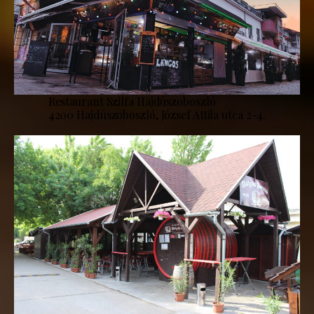
Restaurant Szilfa Hajdúszoboszló
4200 Hajdúszoboszló, József Attila utca 2-4.