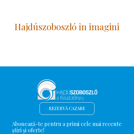
Hajdúszoboszló în imagini
REZERVĂ CAZARE
Abonează-te pentru a primi cele mai recente
știri și oferte!