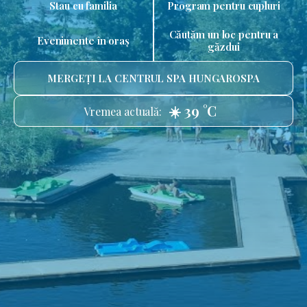
Stau cu familia
Program pentru cupluri
Căutăm un loc pentru a
Evenimente în oraș
găzdui
MERGEȚI LA CENTRUL SPA HUNGAROSPA
☀️ 39 °C
Vremea actuală: