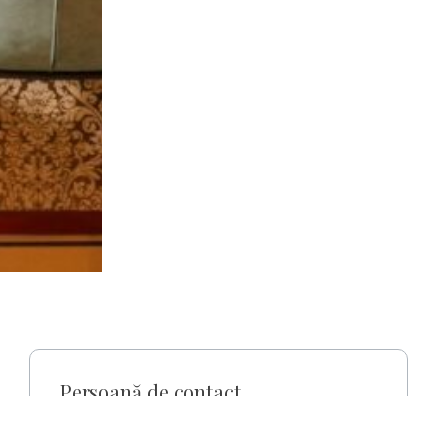
Persoană de contact
4200 Hajdúszoboszló, Damjanich utca 10.