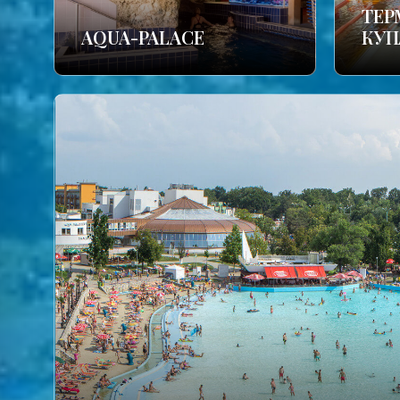
TЕР
AQUA-PALACE
КУП