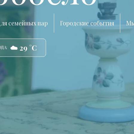
ля семейных пар
Городские события
Мы
☁️ 29 °C
ДА: