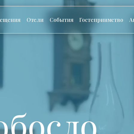
сещения
Отели
События
Гостеприимство
А
обосло