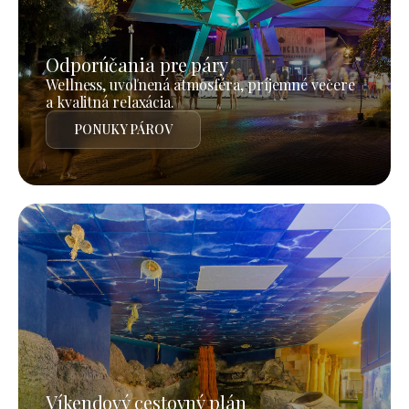
Odporúčania pre páry
Wellness, uvoľnená atmosféra, príjemné večere
a kvalitná relaxácia.
PONUKY PÁROV
Víkendový cestovný plán