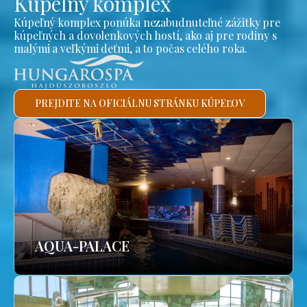
Kúpeľný komplex
Kúpeľný komplex ponúka nezabudnuteľné zážitky pre
kúpeľných a dovolenkových hostí, ako aj pre rodiny s
malými a veľkými deťmi, a to počas celého roka.
PREJDITE NA OFICIÁLNU STRÁNKU KÚPEĽOV
AQUA-PALACE