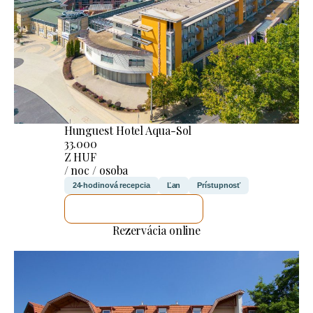
Hunguest Hotel Aqua-Sol
33.000
Z HUF
/ noc / osoba
24-hodinová recepcia
Ľan
Prístupnosť
SKONTROLUJEM TO
Rezervácia online