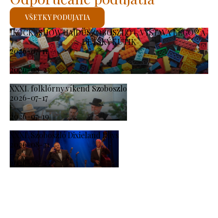
VŠETKY PODUJATIA
KOCKASHOW HAJDÚSZOBOSZLÓ – VÝSTAVA LEGO® A
DETSKÝ KÚTIK
2026-07-11
-
2026-08-23
XXXI. folklórny víkend Szoboszlo
2026-07-17
-
2026-07-19
XXXI. Szoboszló Dixieland Days
2026-08-21
-
2026-08-23