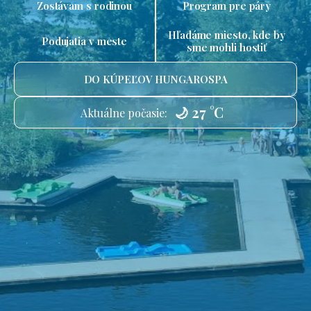
Zostávam s rodinou
Program pre páry
Hľadáme miesto, kde by
Podujatia v meste
sme mohli hostiť
DO KÚPEĽOV HUNGAROSPA
🌙 27 °C
Aktuálne počasie: