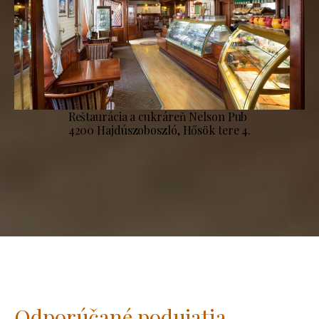
Reštaurácia a cukráreň Nelson Pub
4200 Hajdúszoboszló, Hősök tere 4.
Odporúčané podujatia