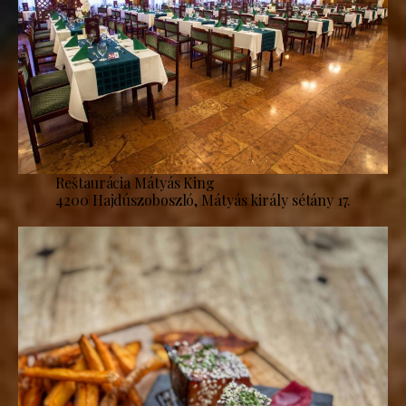
Reštaurácia Mátyás King
4200 Hajdúszoboszló, Mátyás király sétány 17.