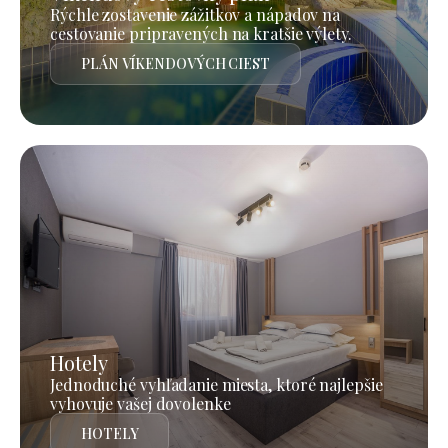
Rýchle zostavenie zážitkov a nápadov na
cestovanie pripravených na kratšie výlety.
PLÁN VÍKENDOVÝCH CIEST
Hotely
Jednoduché vyhľadanie miesta, ktoré najlepšie
vyhovuje vašej dovolenke
HOTELY