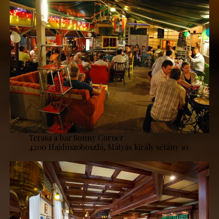
Terasa a bar Sunny Corner
4200 Hajdúszoboszló, Mátyás király sétány 10.