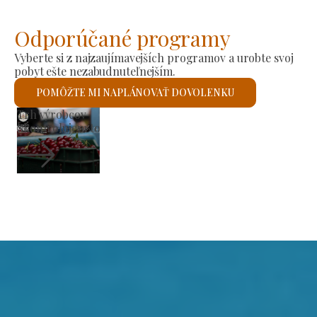
Odporúčané programy
Vyberte si z najzaujímavejších programov a urobte svoj
pobyt ešte nezabudnuteľnejším.
POMÔŽTE MI NAPLÁNOVAŤ DOVOLENKU
Rímskokatolícky kostol svätého Lászlóa
Skontrolujem to