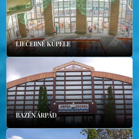
LIEČEBNÉ KÚPELE
BAZÉN ÁRPÁD