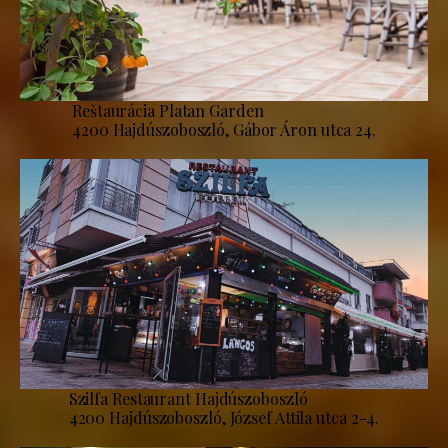
Reštaurácia Platan Garden
4200 Hajdúszoboszló, Gábor Áron utca 24.
Szilfa Restaurant Hajdúszoboszló
4200 Hajdúszoboszló, József Attila utca 2-4.