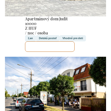
Apartmánový dom Judit
10000
Z HUF
/ noc / osoba
Ľan
Detská posteľ
Vhodné pre deti
SKONTROLUJEM TO