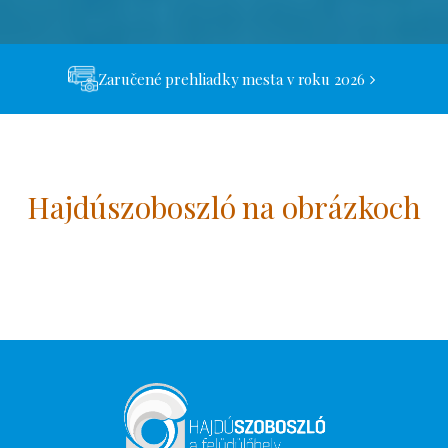
Zaručené prehliadky mesta v roku 2026
Hajdúszoboszló na obrázkoch