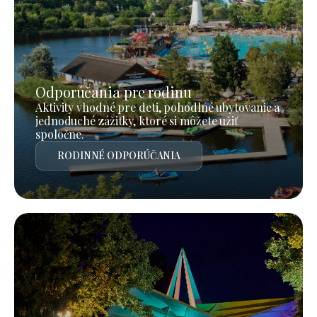
Odporúčania pre rodinu
Aktivity vhodné pre deti, pohodlné ubytovanie a
jednoduché zážitky, ktoré si môžete užiť
spoločne.
RODINNÉ ODPORÚČANIA