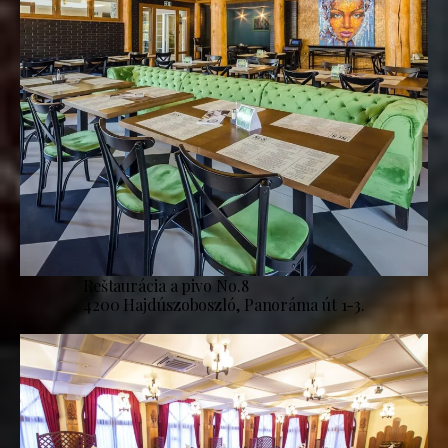
Reštaurácia a pivo No.8
4200 Hajdúszoboszló, Panoráma út 1-3.