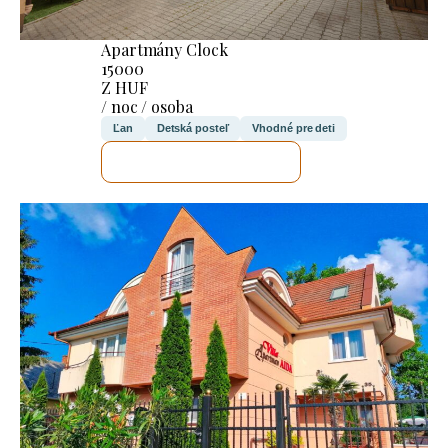
Apartmány Clock
15000
Z HUF
/ noc / osoba
Ľan
Detská posteľ
Vhodné pre deti
SKONTROLUJEM TO