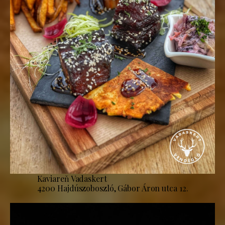
Kaviareň Vadaskert
4200 Hajdúszoboszló, Gábor Áron utca 12.