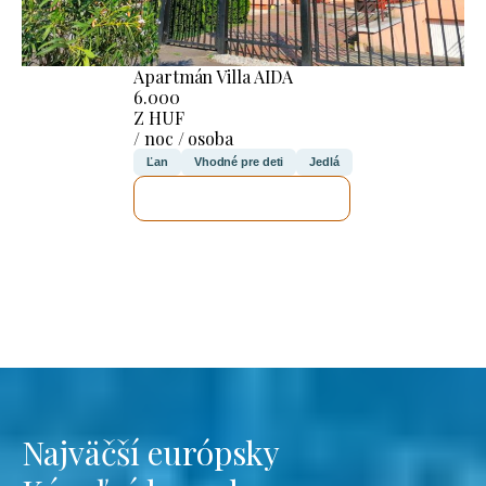
Apartmán Villa AIDA
6.000
Z HUF
/ noc / osoba
Ľan
Vhodné pre deti
Jedlá
SKONTROLUJEM TO
Najväčší európsky