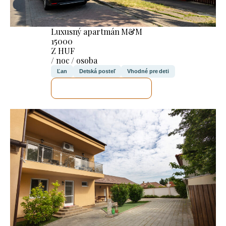
Luxusný apartmán M&M
15000
Z HUF
/ noc / osoba
Ľan
Detská posteľ
Vhodné pre deti
SKONTROLUJEM TO