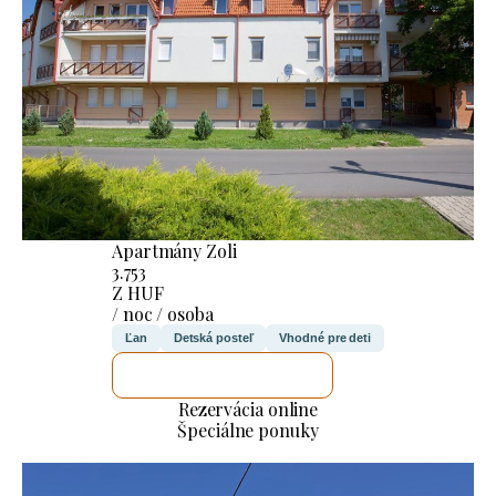
Apartmány Zoli
3.753
Z HUF
/ noc / osoba
Ľan
Detská posteľ
Vhodné pre deti
SKONTROLUJEM TO
Rezervácia online
Špeciálne ponuky