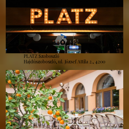
PLATZ Szoboszló
Hajdúszoboszló, ul. József Attila 2., 4200