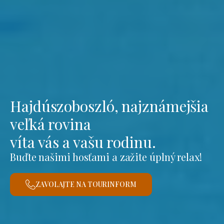
Hajdúszoboszló, najznámejšia
veľká rovina
víta vás a vašu rodinu.
Buďte našimi hosťami a zažite úplný relax!
ZAVOLAJTE NA TOURINFORM