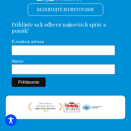
REZERVUJTE SI UBYTOVANIE
Prihláste sa k odberu najnovších správ a
ponúk!
*
E-mailová adresa
Názov
VYHĽADÁVANIE UBYTOVANIA