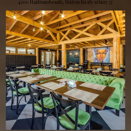
4200 Hajdúszoboszló, Mátyás király sétány 17.