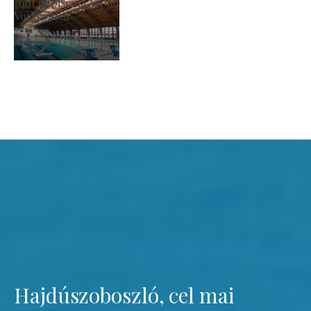
Biserica romano-catolică Sfântul László
Voi verifica
Hajdúszoboszló, cel mai