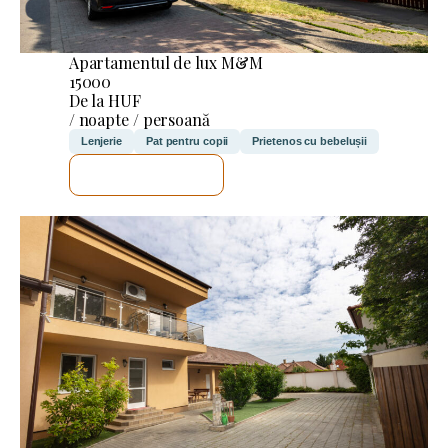
Apartamentul de lux M&M
15000
De la HUF
/ noapte / persoană
Lenjerie
Pat pentru copii
Prietenos cu bebelușii
VOI VERIFICA