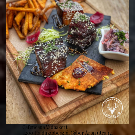
Cafeneaua Vadaskert
4200 Hajdúszoboszló, Gábor Áron utca 12.