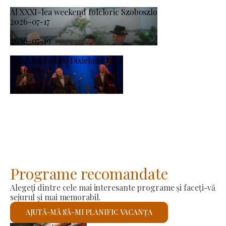
Al XXXI-lea weekend folcloric Szoboszlo
2026-07-17
-
2026-07-19
XXXI. Szoboszló Dixieland Days
2026-08-21
-
2026-08-23
Programe recomandate
Alegeți dintre cele mai interesante programe și faceți-vă
sejurul și mai memorabil.
AJUTĂ-MĂ SĂ-MI PLANIFIC VACANȚA