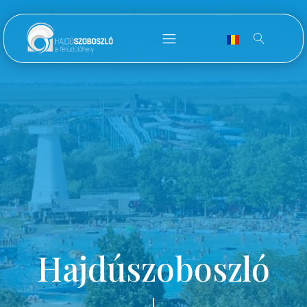
Hajdúszoboszló