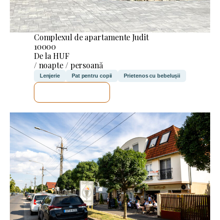
Complexul de apartamente Judit
10000
De la HUF
/ noapte / persoană
Lenjerie
Pat pentru copii
Prietenos cu bebelușii
VOI VERIFICA