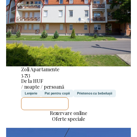
Zoli Apartamente
3.753
De la HUF
/ noapte / persoană
Lenjerie
Pat pentru copii
Prietenos cu bebelușii
VOI VERIFICA
Rezervare online
Oferte speciale