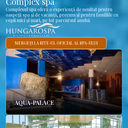
Complex spa
Complexul spa oferă o experiență de neuitat pentru
oaspeții spa și de vacanță, precum și pentru familiile cu
copii mici și mari, pe tot parcursul anului.
MERGEȚI LA SITE-UL OFICIAL AL SPA-ULUI
AQUA-PALACE