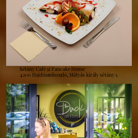
Sétány Café și Pancake House
4200 Hajdúszoboszló, Mátyás király sétány 1.