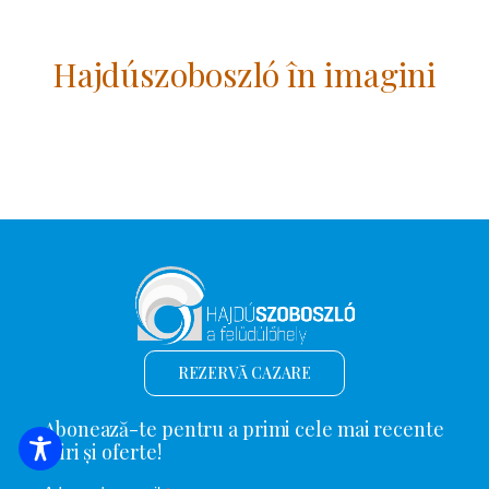
Hajdúszoboszló în imagini
REZERVĂ CAZARE
Abonează-te pentru a primi cele mai recente
știri și oferte!
CĂUTARE DE CAZARE