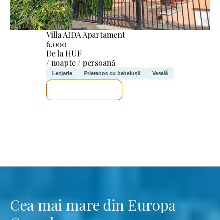
Villa AIDA Apartament
6.000
De la HUF
/ noapte / persoană
Lenjerie
Prietenos cu bebelușii
Veselă
VOI VERIFICA
Cea mai mare din Europa