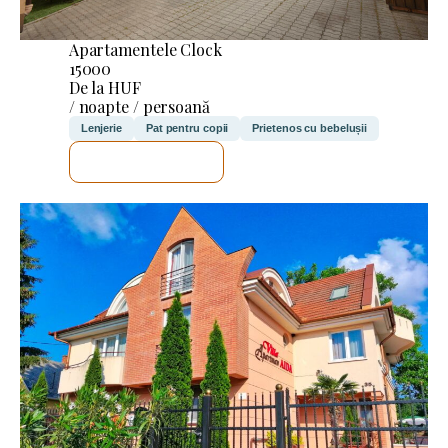
Apartamentele Clock
15000
De la HUF
/ noapte / persoană
Lenjerie
Pat pentru copii
Prietenos cu bebelușii
VOI VERIFICA