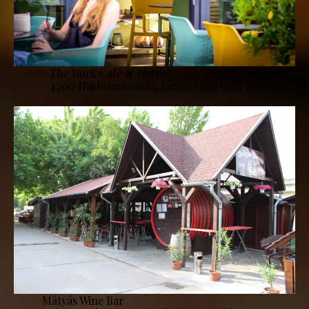
The Duck Café & Bistro
4200 Hajdúszoboszló, József Attila utca 20.
Mátyás Wine Bar