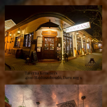
Taverna Kemencés
4200 Hajdúszoboszló, Daru zug 1.