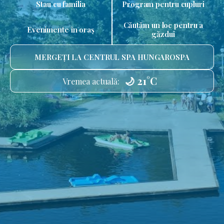
Stau cu familia
Program pentru cupluri
Căutăm un loc pentru a
Evenimente în oraș
găzdui
MERGEȚI LA CENTRUL SPA HUNGAROSPA
🌙 21°C
Vremea actuală: