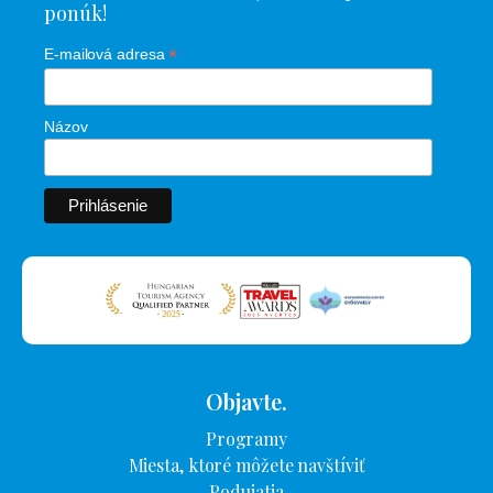
ponúk!
*
E-mailová adresa
Názov
Objavte.
Programy
Miesta, ktoré môžete navštíviť
Podujatia