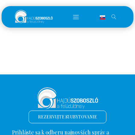
REZERVUJTE SI UBYTOVANIE
Prihláste sa k odberu najnovších správ a