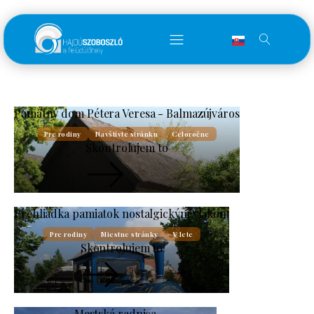
Pamätný dom Pétera Veresa - Balmazújváros
Pre rodiny
Navštívte stránku
Celoročne
Skontrolujem to
Prehliadka pamiatok nostalgickým vlakom
Pre rodiny
Miestne stránky
V lete
Skontrolujem to
Mestská radnica