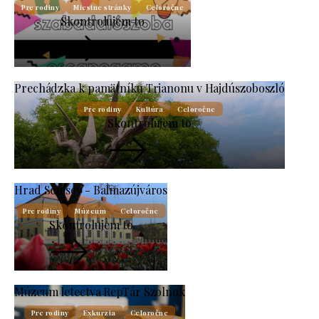
Pre rodiny
Miestne stránky
Celoročne
Skontrolujem to
Prechádzka k pamätníku Trianonu v Hajdúszoboszló
Pre rodiny
Kultúra
Celoročne
Skontrolujem to
Hrad Semsey - Balmazújváros
Pre rodiny
Múzeum
Celoročne
Skontrolujem to
Múzeum letectva RepTár Szolnok
Pre rodiny
Exkurzia
Celoročne