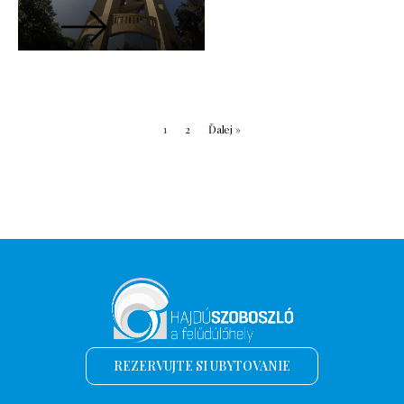
1
2
Ďalej »
REZERVUJTE SI UBYTOVANIE