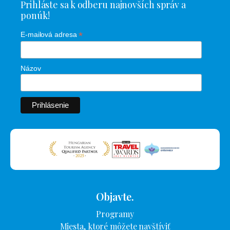
Prihláste sa k odberu najnovších správ a
ponúk!
*
E-mailová adresa
Názov
Objavte.
Programy
Miesta, ktoré môžete navštíviť