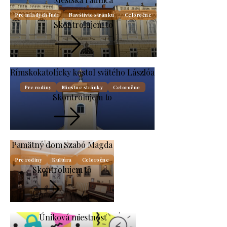
Pre mladých ľudí
Navštívte stránku
Celoročne
Skontrolujem to
Rímskokatolícky kostol svätého Lászlóa
Pre rodiny
Miestne stránky
Celoročne
Skontrolujem to
Pamätný dom Szabó Magda
Pre rodiny
Kultúra
Celoročne
Skontrolujem to
Úniková miestnosť