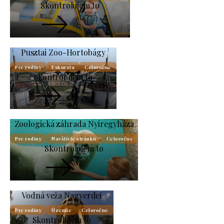
Skontrolujem to
Pusztai Zoo-Hortobágy
Pre rodiny
Exkurzia
Celoročne
Skontrolujem to
Zoologická záhrada Nyíregyháza
Pre rodiny
Navštívte stránku
Celoročne
Skontrolujem to
Vodná veža Nagyerdei
Pre rodiny
Územie
Celoročne
Skontrolujem to