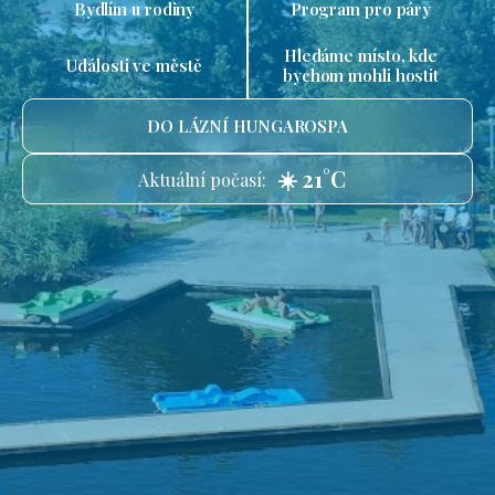
Bydlím u rodiny
Program pro páry
Hledáme místo, kde
Události ve městě
bychom mohli hostit
DO LÁZNÍ HUNGAROSPA
☀️ 21°C
Aktuální počasí: