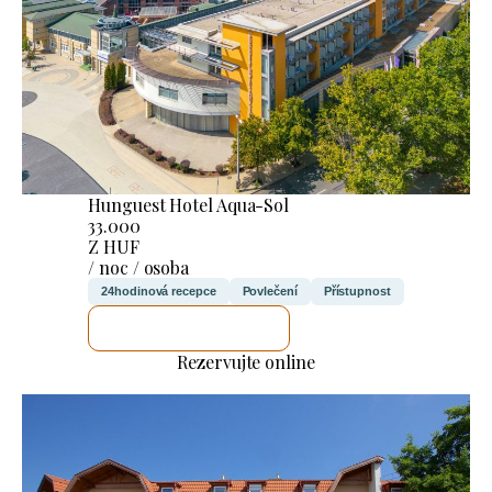
Hunguest Hotel Aqua-Sol
33.000
Z HUF
/ noc / osoba
24hodinová recepce
Povlečení
Přístupnost
ZKONTROLUJI TO
Rezervujte online