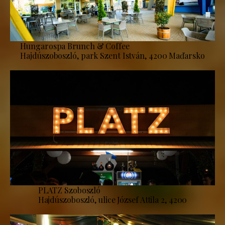
Hungarospa Brunch & Coffee
Hajdúszoboszló, park Szent István, 4200 Maďarsko
PLATZ Szoboszló
Hajdúszoboszló, ulice József Attila 2, 4200