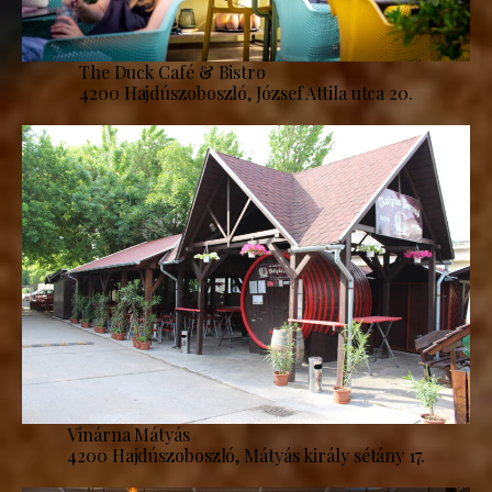
The Duck Café & Bistro
4200 Hajdúszoboszló, József Attila utca 20.
Vinárna Mátyás
4200 Hajdúszoboszló, Mátyás király sétány 17.