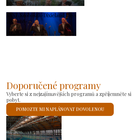
2026-07-19
XXXI. Szoboszló Dixieland Days
2026-08-21
-
2026-08-23
Doporučené programy
Vyberte si z nejzajímavějších programů a zpříjemněte si
pobyt.
POMOZTE MI NAPLÁNOVAT DOVOLENOU
Římskokatolický kostel
Zkontroluji to