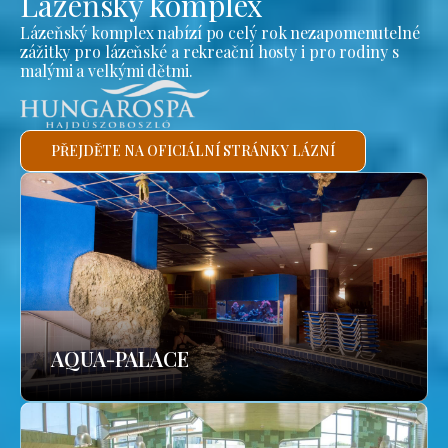
Lázeňský komplex
Lázeňský komplex nabízí po celý rok nezapomenutelné
zážitky pro lázeňské a rekreační hosty i pro rodiny s
malými a velkými dětmi.
PŘEJDĚTE NA OFICIÁLNÍ STRÁNKY LÁZNÍ
AQUA-PALACE