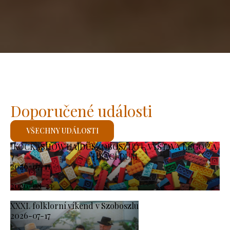
Doporučené události
VŠECHNY UDÁLOSTI
KOCKASHOW HAJDÚSZOBOSZLÓ – VÝSTAVA LEGO® A
HRACÍ DŮM
2026-07-11
-
2026-08-23
XXXI. folklorní víkend v Szoboszlu
2026-07-17
-