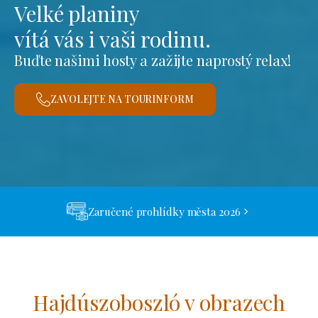
Velké planiny
vítá vás i vaši rodinu.
Buďte našimi hosty a zažijte naprostý relax!
ZAVOLEJTE NA TOURINFORM
Zaručené prohlídky města 2026
Hajdúszoboszló v obrazech