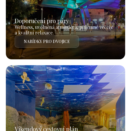
Doporučení pro páry
Wellness, uvolněná atmosféra, příjemné večeře
a kvalitní relaxace.
NABÍDKY PRO DVOJICE
Víkendový cestovní plán