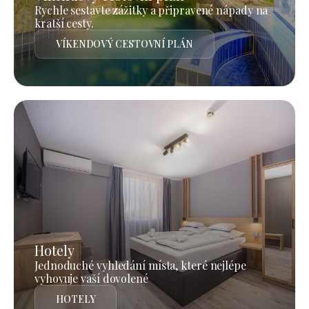
Rychle sestavte zážitky a připravené nápady na
kratší cesty.
VÍKENDOVÝ CESTOVNÍ PLÁN
Hotely
Jednoduché vyhledání místa, které nejlépe
vyhovuje vaší dovolené
HOTELY