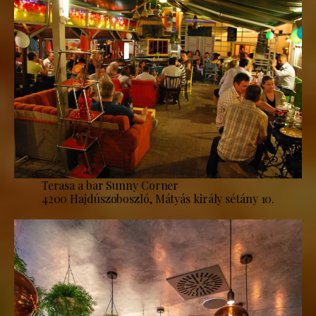
Terasa a bar Sunny Corner
4200 Hajdúszoboszló, Mátyás király sétány 10.