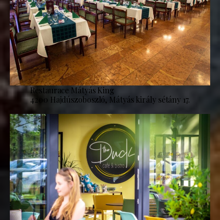
Restaurace Mátyás King
4200 Hajdúszoboszló, Mátyás király sétány 17.