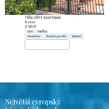
Villa AIDA Apartmán
6.000
Z HUF
/ noc / osoba
Povlečení
Vhodné pro děti
Nádobí
ZKONTROLUJI TO
Největší evropský