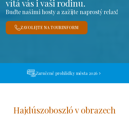
vítá vás i vaši rodinu.
Buďte našimi hosty a zažijte naprostý relax!
ZAVOLEJTE NA TOURINFORM
Zaručené prohlídky města 2026
Hajdúszoboszló v obrazech