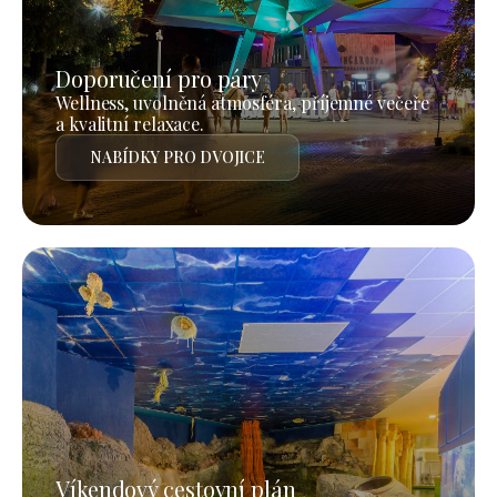
Doporučení pro páry
Wellness, uvolněná atmosféra, příjemné večeře
a kvalitní relaxace.
NABÍDKY PRO DVOJICE
Víkendový cestovní plán