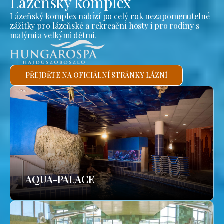
Lázeňský komplex
Lázeňský komplex nabízí po celý rok nezapomenutelné
zážitky pro lázeňské a rekreační hosty i pro rodiny s
malými a velkými dětmi.
PŘEJDĚTE NA OFICIÁLNÍ STRÁNKY LÁZNÍ
AQUA-PALACE