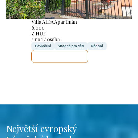
Villa AIDA Apartmán
6.000
Z HUF
/ noc / osoba
Povlečení
Vhodné pro děti
Nádobí
ZKONTROLUJI TO
Největší evropský