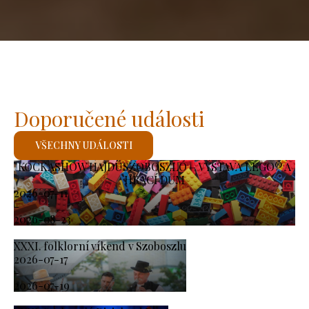
Doporučené události
VŠECHNY UDÁLOSTI
KOCKASHOW HAJDÚSZOBOSZLÓ – VÝSTAVA LEGO® A
HRACÍ DŮM
2026-07-11
-
2026-08-23
XXXI. folklorní víkend v Szoboszlu
2026-07-17
-
2026-07-19