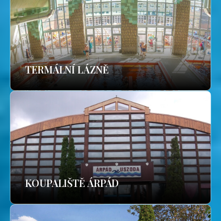
TERMÁLNÍ LÁZNĚ
KOUPALIŠTĚ ÁRPÁD