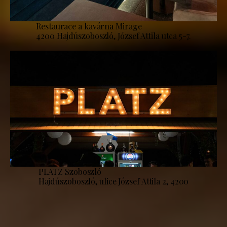
Restaurace a kavárna Mirage
4200 Hajdúszoboszló, József Attila utca 5-7.
PLATZ Szoboszló
Hajdúszoboszló, ulice József Attila 2, 4200