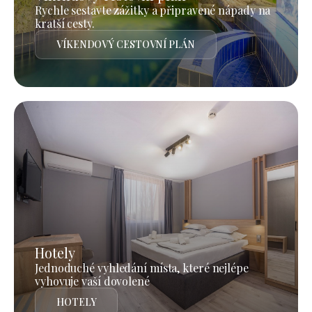
Rychle sestavte zážitky a připravené nápady na
kratší cesty.
VÍKENDOVÝ CESTOVNÍ PLÁN
Hotely
Jednoduché vyhledání místa, které nejlépe
vyhovuje vaší dovolené
HOTELY