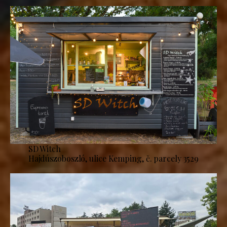
SD Witch
Hajdúszoboszló, ulice Kemping, č. parcely 3529