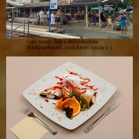
Gabi Hami – bar s občerstvením
Hajdúszoboszló, park Szent István 1–3