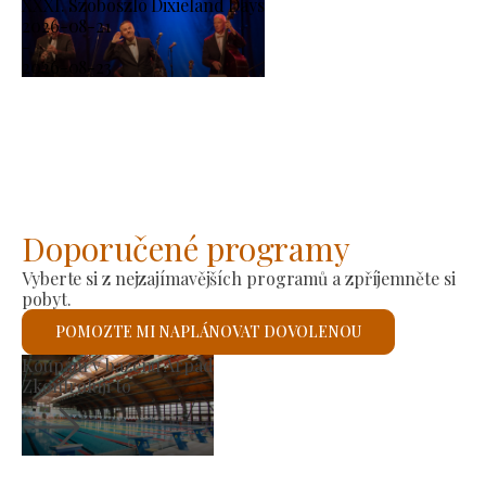
XXXI. Szoboszló Dixieland Days
2026-08-21
-
2026-08-23
Doporučené programy
Vyberte si z nejzajímavějších programů a zpříjemněte si
pobyt.
POMOZTE MI NAPLÁNOVAT DOVOLENOU
Výrobní trh
Zkontroluji to