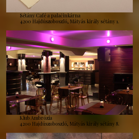
Sétány Café a palačinkárna
4200 Hajdúszoboszló, Mátyás király sétány 1.
Klub Ambrózia
4200 Hajdúszoboszló, Mátyás király sétány 8.