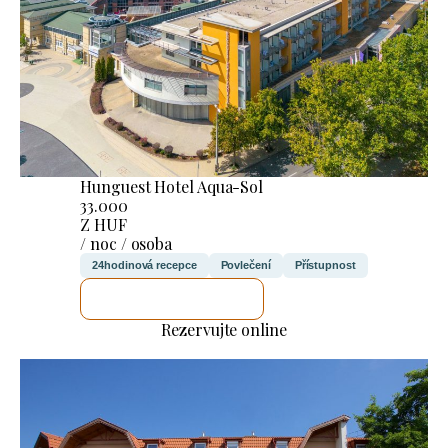
Hunguest Hotel Aqua-Sol
33.000
Z HUF
/ noc / osoba
24hodinová recepce
Povlečení
Přístupnost
ZKONTROLUJI TO
Rezervujte online