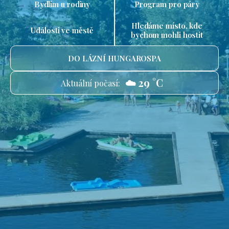
Bydlím u rodiny
Program pro páry
Hledáme místo, kde
Události ve městě
bychom mohli hostit
DO LÁZNÍ HUNGAROSPA
☁️ 29 °C
Aktuální počasí: