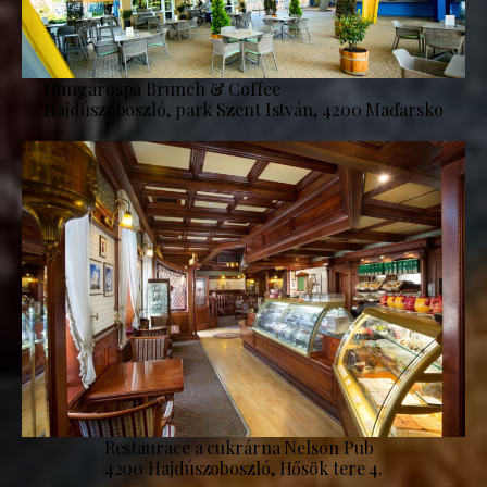
Hungarospa Brunch & Coffee
Hajdúszoboszló, park Szent István, 4200 Maďarsko
Restaurace a cukrárna Nelson Pub
4200 Hajdúszoboszló, Hősök tere 4.