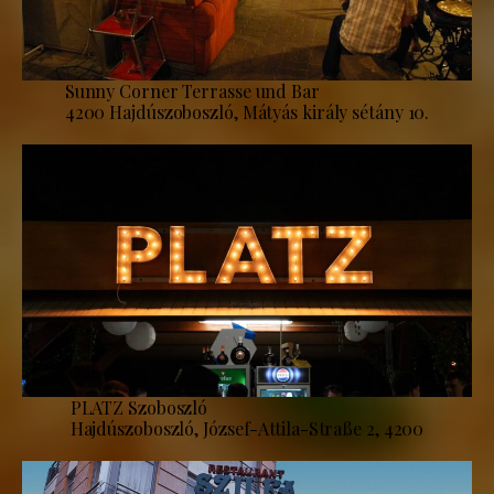
Sunny Corner Terrasse und Bar
4200 Hajdúszoboszló, Mátyás király sétány 10.
PLATZ Szoboszló
Hajdúszoboszló, József-Attila-Straße 2, 4200