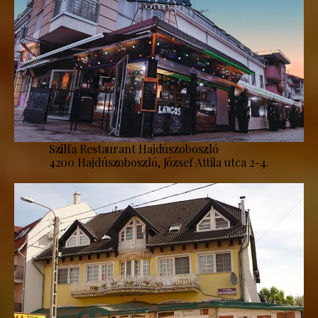
Szilfa Restaurant Hajdúszoboszló
4200 Hajdúszoboszló, József Attila utca 2-4.