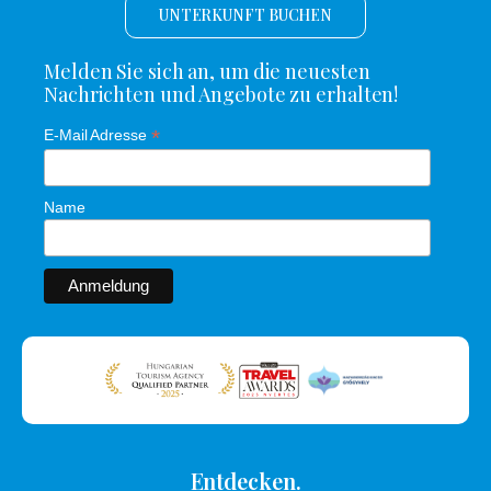
UNTERKUNFT BUCHEN
Melden Sie sich an, um die neuesten
Nachrichten und Angebote zu erhalten!
*
E-Mail Adresse
Name
Entdecken.