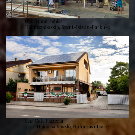
Gabi Hami Imbiss
Hajdúszoboszló, Szent-István-Park 1–3
Uhr Cafe Pizzeria
4200 Hajdúszoboszló, Hőforrás utca 22.