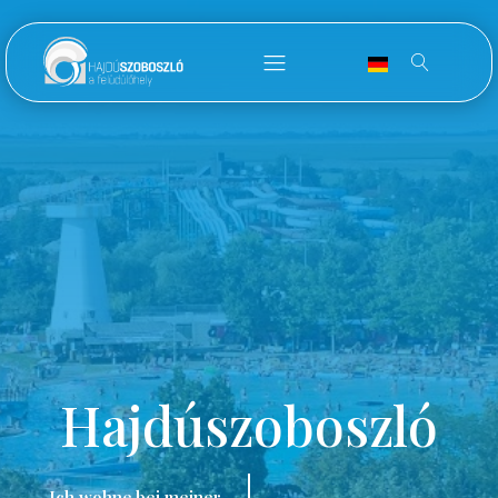
Hajdúszoboszló
Ich wohne bei meiner