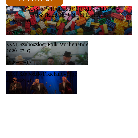
KOCKASHOW HAJDÚSZOBOSZLÓ – LEGO®-
AUSSTELLUNG UND SPIELHAUS
2026-07-11
-
2026-08-23
XXXI. Szoboszloer Folk-Wochenende
2026-07-17
-
2026-07-19
XXXI. Szoboszló Dixieland-Tage
2026-08-21
-
2026-08-23