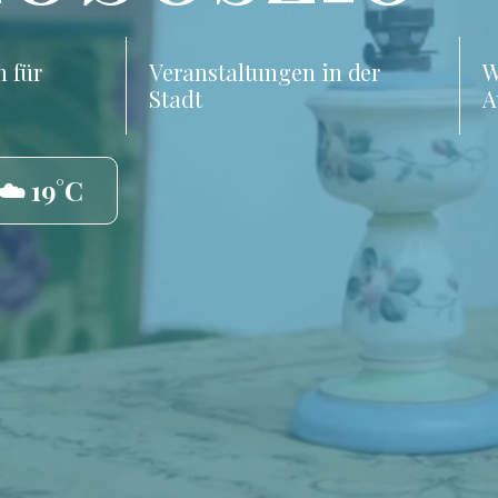
 für
Veranstaltungen in der
W
Stadt
A
☁️ 19°C