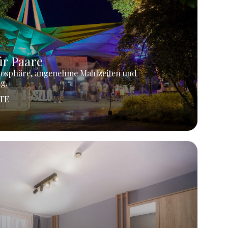
r Paare
mosphäre, angenehme Mahlzeiten und
g.
TE