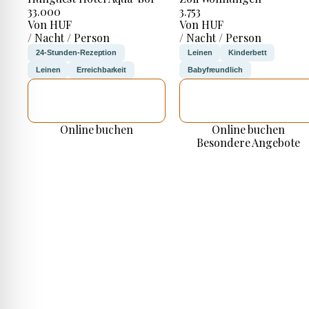
33.000
3.753
Von HUF
Von HUF
/ Nacht / Person
/ Nacht / Person
24-Stunden-Rezeption
Leinen
Kinderbett
Leinen
Erreichbarkeit
Babyfreundlich
ICH WERDE
ICH WERDE
PRÜFEN
PRÜFEN
Online buchen
Online buchen
Besondere Angebote