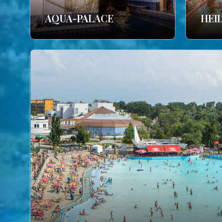
AQUA-PALACE
HEI