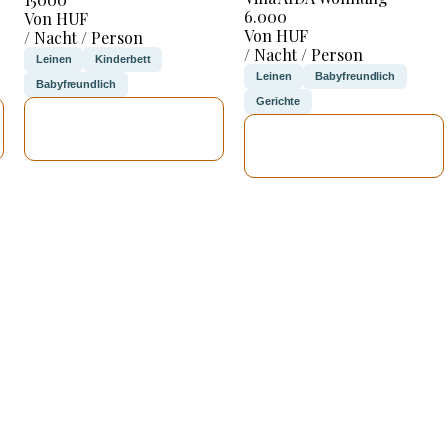
6.000
Von HUF
Von HUF
/ Nacht / Person
/ Nacht / Person
Leinen
Kinderbett
Leinen
Babyfreundlich
Babyfreundlich
Gerichte
ICH WERDE
ICH WERDE
PRÜFEN
PRÜFEN