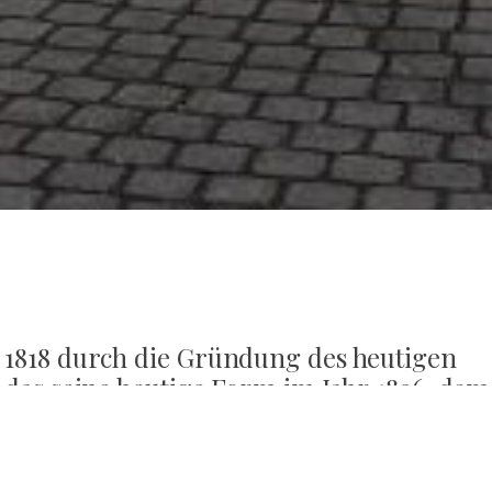
 1818 durch die Gründung des heutigen
 das seine heutige Form im Jahr 1896, dem
 Eroberung, erhielt.
rauchen war, musste durch einen Neubau ersetzt werden. Man
, der die reformierte Kirche gebaut hatte. Der Meister zeichn