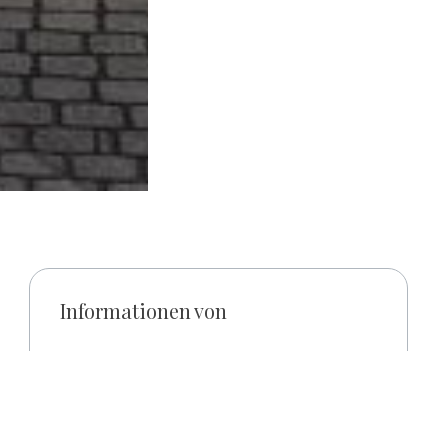
Informationen von
Hajdúszoboszló Hősök tere 1.
+36 52 557-300
ete
polgmhiv@hajduszob.hu