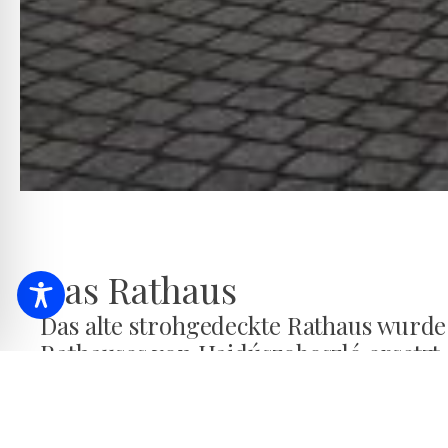
Das Rathaus
Das alte strohgedeckte Rathaus wurde
Rathauses von Hajdúszoboszló ersetzt,
Jahr der tausendjährigen ungarischen
Das alte strohgedeckte Rathaus, das nicht mehr zu geb
einigte sich mit dem Meister Rabl Cornelius aus Debrecen