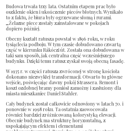
Budowa trwała trzy lata. Ostatnim etapem prac było
oszklenie okien i ukończenie pieców błotnych. Wynikało
to z faktu, że biura były ogrzewane słomą i rurami.
„Żelazne piece zostały zainstalowane w pokojach
dopiero później.
Obecny kształt ratusza powstał w 1896 roku, w roku
tysiąclecia podboju. W tym czasie dobudowano czwartą
część w kierunku Rákóczi út. Została ona dobudowana w
taki sam sposób, jak centralna część wcześniejszego
budynku. Dzięki temu ratusz zyskał swoją obecną fasadę.
W 1935 r. w części ratusza zwróconej w stronę kościoła
dokonano niezwykłej transformacji. Otwarto tu główne
wejście, poświęcając dawny pokój Strassera. Remont i
koszt ozdobnej bramy poniósł zamożny i zasłużony dla
miasta mieszkaniec Daniel Stahler.
Cały budynek został całkowicie odnowiony w latach 70. i
ponownie w 1998 roku. Ta ostatnia zaowocowała
również bardziej zróżnicowaną kolorystyką elewacji.
Obecnie budynek ma strukturę horyzontalną, z
uspokajającym efektem i elementami