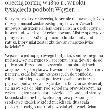
obecną formę w 1896 r., w roku
tysiąclecia podboju Węgier.
Stary ratusz kryty strzechą, który nie nadawał się już do
niczego, musiał zostać zastąpiony nowym. Zawarto
umowę z mistrzem Rablem Corneliusem z Debreczyna,
który zbudował kościół reformowany. Mistrz sporządził
plany i 20 maja 1818 r. „położono fundamenty pod
ratusz, który miał zostać zbudowany naprzeciwko
kościoła”.”
Wejście do jednopiętrowego budynku, zbudowanego na
miejscu „Wewnętrznego Taproomu”, znajdowało się od
podwórza. Przed pomieszczeniami na obu piętrach
znajdował się korytarz z drzwiami do sklepu. Od strony
parteru, sześć kolumn wznoszących się pomiędzy
witrynami sklepowymi podtrzymywało korytarz na
piętrze i podwórzową część dachu. Korytarze otwierały
się na wejścia do biur. Pod schodami prowadzącymi na
wyższe piętro wymieniono więzienie. Fasada od strony
kościoła stała się trójdzielna poprzez przesunięcie
środkowej części, w której mieściła się duża sala
posiedzeń rady, o metr od pozostałych dwóch ścian.