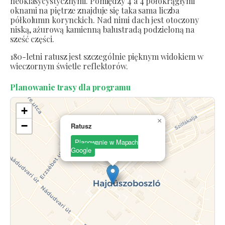
neoklasycystycznymi. Pomiędzy 4 a 4 półokrągłymi
oknami na piętrze znajduje się taka sama liczba
półkolumn korynckich. Nad nimi dach jest otoczony
niską, ażurową kamienną balustradą podzieloną na
sześć części.
180-letni ratusz jest szczególnie pięknym widokiem w
wieczornym świetle reflektorów.
Planowanie trasy dla programu
+
×
−
Ratusz
Planowanie w Mapach
Google