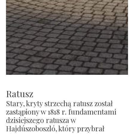
Ratusz
Stary, kryty strzechą ratusz został
zastąpiony w 1818 r. fundamentami
dzisiejszego ratusza w
Hajdúszoboszló, który przybrał