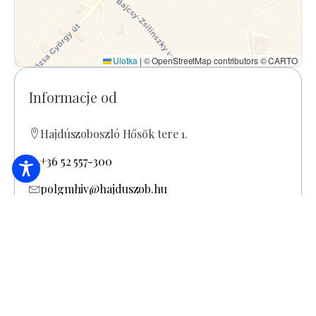
Ulotka
|
© OpenStreetMap contributors © CARTO
Informacje od
Hajdúszoboszló Hősök tere 1.
+36 52 557-300
polgmhiv@hajduszob.hu
https://www.hajduszoboszlo.eu/hszob/