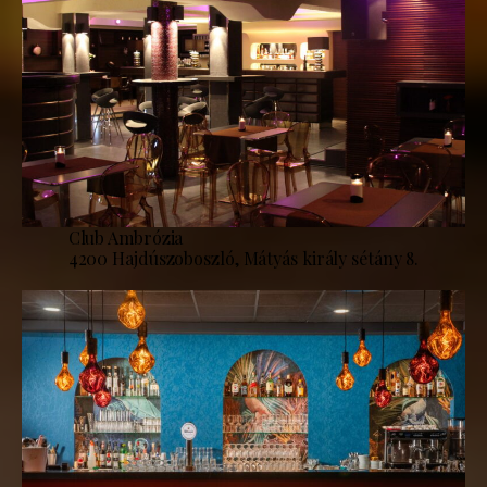
Club Ambrózia
4200 Hajdúszoboszló, Mátyás király sétány 8.