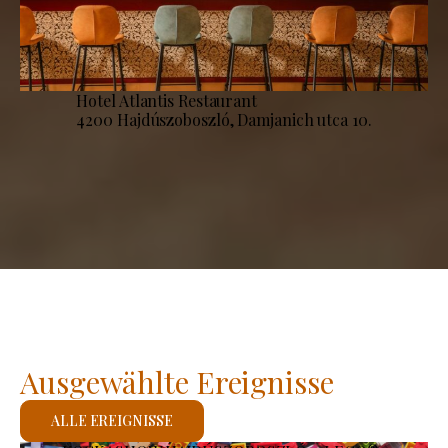
Hotel Atlantis Restaurant
4200 Hajdúszoboszló, Damjanich utca 10.
Ausgewählte Ereignisse
ALLE EREIGNISSE