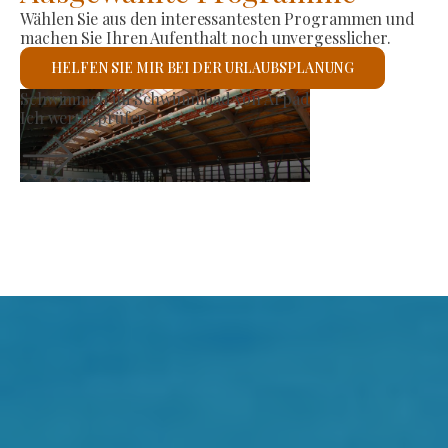
Wählen Sie aus den interessantesten Programmen und
machen Sie Ihren Aufenthalt noch unvergesslicher.
HELFEN SIE MIR BEI DER URLAUBSPLANUNG
rzeugermarkt
Röm
ch werde prüfen
Ich