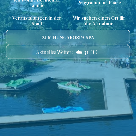
Programm für Paare
Familie
Veranstaltungen in der
Wir suchen einen Ort für
Stadt
die Aufnahme
ZUM HUNGAROSPA SPA
☁️ 31 °C
Aktuelles Wetter: