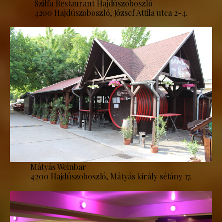
Szilfa Restaurant Hajdúszoboszló
4200 Hajdúszoboszló, József Attila utca 2-4.
Mátyás Weinbar
4200 Hajdúszoboszló, Mátyás király sétány 17.