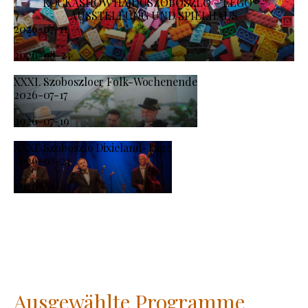
KOCKASHOW HAJDÚSZOBOSZLÓ – LEGO®-
AUSSTELLUNG UND SPIELHAUS
2026-07-11
-
2026-08-23
XXXI. Szoboszloer Folk-Wochenende
2026-07-17
-
2026-07-19
XXXI. Szoboszló Dixieland-Tage
2026-08-21
-
2026-08-23
Ausgewählte Programme