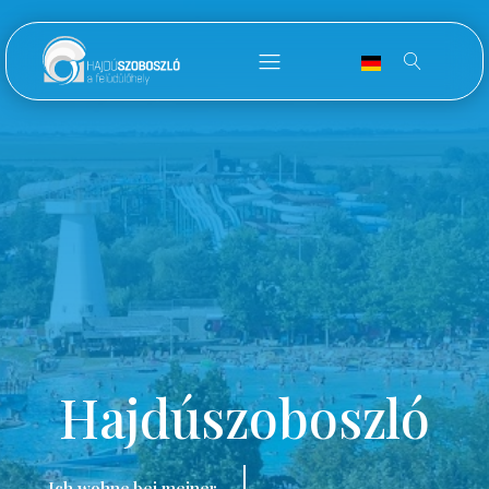
Hajdúszoboszló
Ich wohne bei meiner