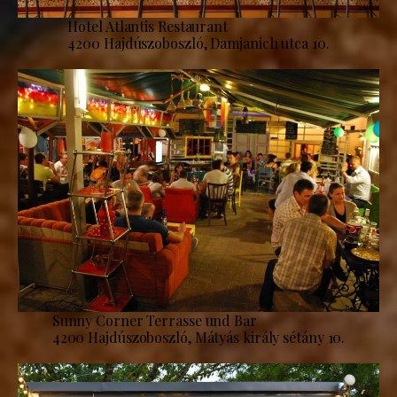
Hotel Atlantis Restaurant
4200 Hajdúszoboszló, Damjanich utca 10.
Sunny Corner Terrasse und Bar
4200 Hajdúszoboszló, Mátyás király sétány 10.