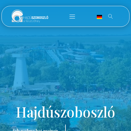
Hajdúszoboszló
Ich wohne bei meiner