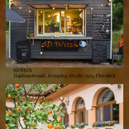
SD Witch
Hajdúszoboszló, Kemping-Straße 3529, Flurstück