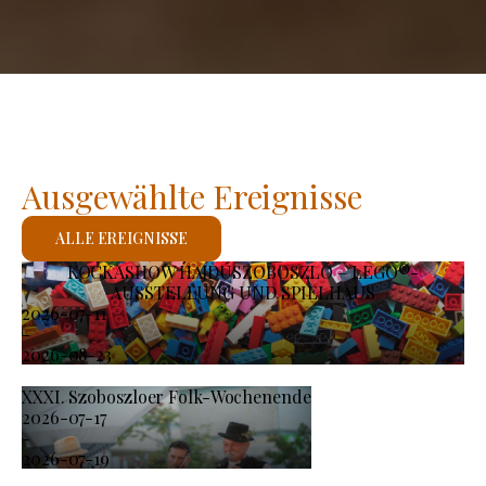
Ausgewählte Ereignisse
ALLE EREIGNISSE
KOCKASHOW HAJDÚSZOBOSZLÓ – LEGO®-
AUSSTELLUNG UND SPIELHAUS
2026-07-11
-
2026-08-23
XXXI. Szoboszloer Folk-Wochenende
2026-07-17
-
2026-07-19