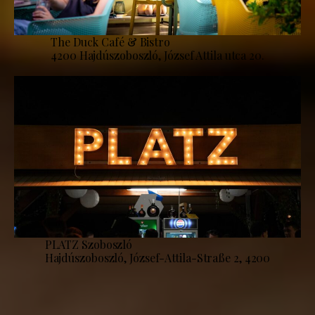
The Duck Café & Bistro
4200 Hajdúszoboszló, József Attila utca 20.
PLATZ Szoboszló
Hajdúszoboszló, József-Attila-Straße 2, 4200