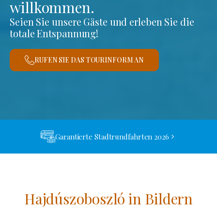
willkommen.
Seien Sie unsere Gäste und erleben Sie die
totale Entspannung!
RUFEN SIE DAS TOURINFORM AN
Garantierte Stadtrundfahrten 2026
Hajdúszoboszló in Bildern