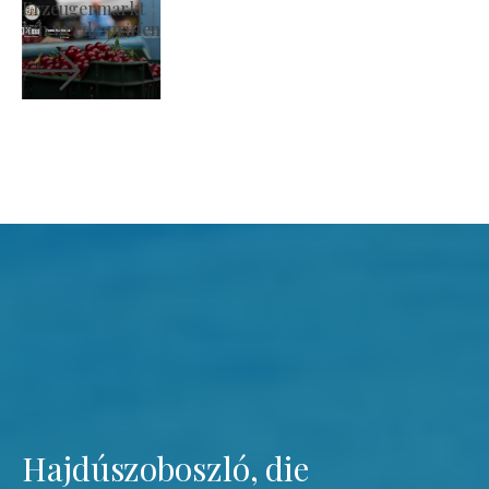
Römisch-katholische Kirche St. László
Ich werde prüfen
Hajdúszoboszló, die