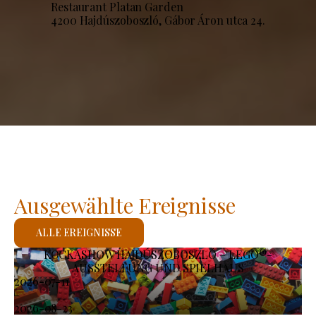
Restaurant Platan Garden
4200 Hajdúszoboszló, Gábor Áron utca 24.
Ausgewählte Ereignisse
ALLE EREIGNISSE
KOCKASHOW HAJDÚSZOBOSZLÓ – LEGO®-
AUSSTELLUNG UND SPIELHAUS
2026-07-11
-
2026-08-23