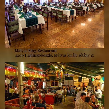
Mátyás King Restaurant
4200 Hajdúszoboszló, Mátyás király sétány 17.