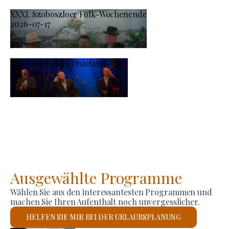
XXXI. Szoboszloer Folk-Wochenende
2026-07-17
-
2026-07-19
XXXI. Szoboszló Dixieland-Tage
2026-08-21
-
2026-08-23
Ausgewählte Programme
Wählen Sie aus den interessantesten Programmen und
machen Sie Ihren Aufenthalt noch unvergesslicher.
HELFEN SIE MIR BEI DER URLAUBSPLANUNG