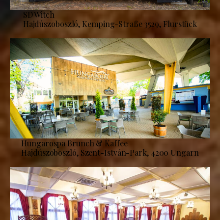
SD Witch
Hajdúszoboszló, Kemping-Straße 3529, Flurstück
Hungarospa Brunch & Kaffee
Hajdúszoboszló, Szent-István-Park, 4200 Ungarn