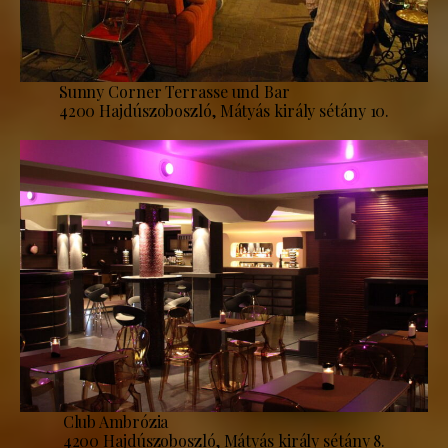
Sunny Corner Terrasse und Bar
4200 Hajdúszoboszló, Mátyás király sétány 10.
Club Ambrózia
4200 Hajdúszoboszló, Mátyás király sétány 8.