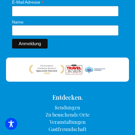
*
E-Mail Adresse
Name
Entdecken.
Sendungen
Zu besuchende Orte
Veranstaltungen
SUCHE NACH UNTERKUNFT
Gastfreundschaft