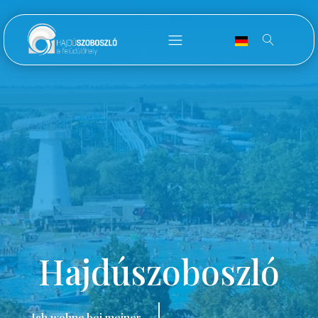
Hajdúszoboszló
Ich wohne bei meiner