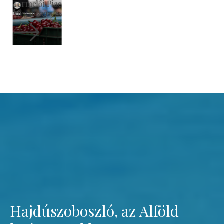
Szent László Római Katolikus Templom
Megnézem
Hajdúszoboszló, az Alföld