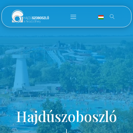
Hajdúszoboszló