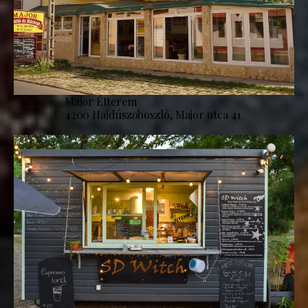
Major Étterem
4200 Hajdúszoboszló, Major utca 41.