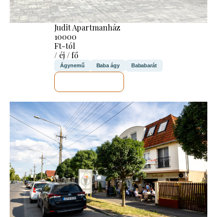
Judit Apartmanház
10000
Ft-tól
/ éj / fő
Ágynemű
Baba ágy
Bababarát
MEGNÉZEM