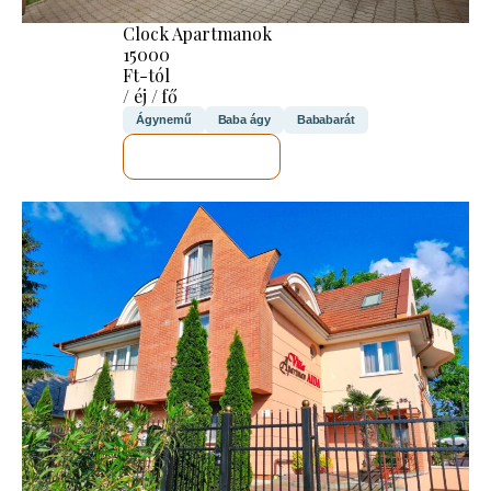
Clock Apartmanok
15000
Ft-tól
/ éj / fő
Ágynemű
Baba ágy
Bababarát
MEGNÉZEM