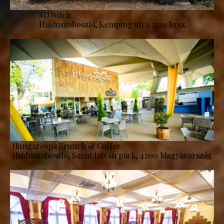
SD Witch
Hajdúszoboszló, Kemping utca 3529 hrsz
Hungarospa Brunch & Coffee
Hajdúszoboszló, Szent István park, 4200 Magyarország