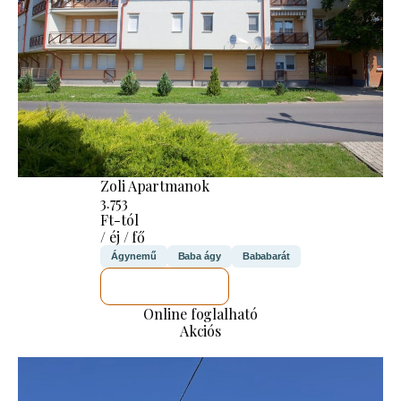
Zoli Apartmanok
3.753
Ft-tól
/ éj / fő
Ágynemű
Baba ágy
Bababarát
MEGNÉZEM
Online foglalható
Akciós