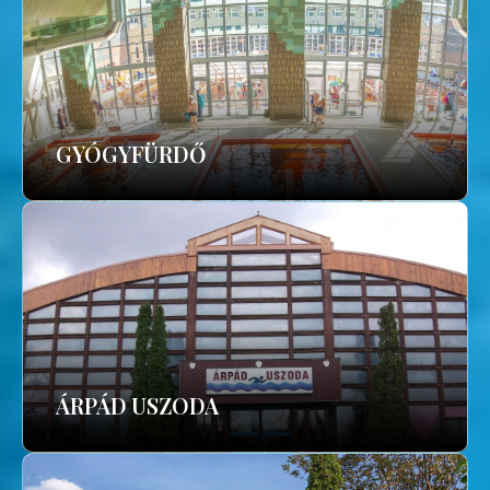
GYÓGYFÜRDŐ
ÁRPÁD USZODA