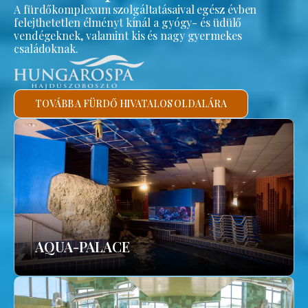
A fürdőkomplexum szolgáltatásaival egész évben
felejthetetlen élményt kínál a gyógy- és üdülő
vendégeknek, valamint kis és nagy gyermekes
családoknak.
TOVÁBB A FÜRDŐ HIVATALOS OLDALÁRA
AQUA-PALACE