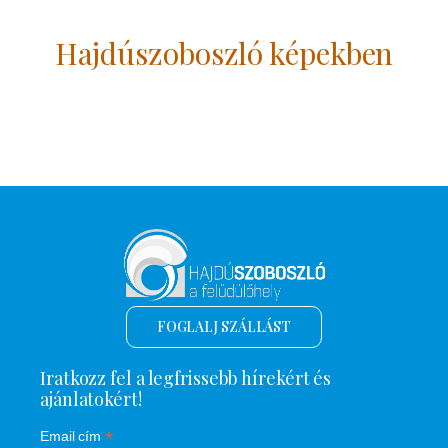
Hajdúszoboszló képekben
FOGLALJ SZÁLLÁST
Iratkozz fel a legfrissebb hírekért és
ajánlatokért!
*
Email cím