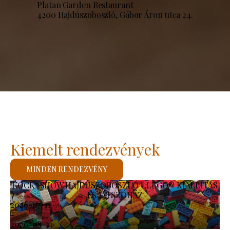
Platan Garden Restaurant
4200 Hajdúszoboszló, Gábor Áron utca 24.
Kiemelt rendezvények
MINDEN RENDEZVÉNY
KOCKASHOW HAJDÚSZOBOSZLÓ - LEGO® KIÁLLÍTÁS
ÉS JÁTSZÓHÁZ
2026-07-11
-
2026-08-23