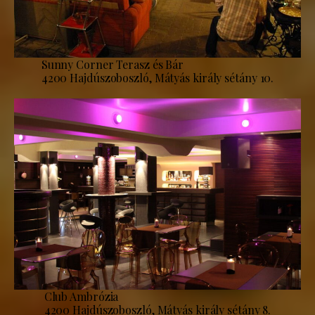
Sunny Corner Terasz és Bár
4200 Hajdúszoboszló, Mátyás király sétány 10.
Club Ambrózia
4200 Hajdúszoboszló, Mátyás király sétány 8.