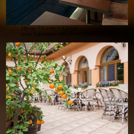
Mirage Étterem és Kávézó
4200 Hajdúszoboszló, József Attila utca 5-7.