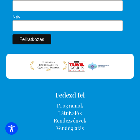
Név
Fedezd fel
Programok
Látnivalók
Rendezvények
Vendéglátás
SZÁLLÁSOK KERESÉSE