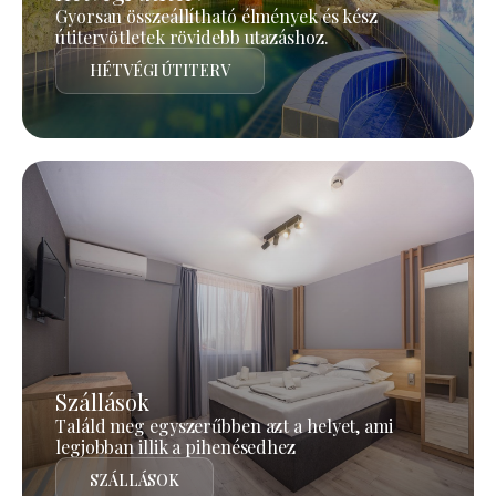
Gyorsan összeállítható élmények és kész
útitervötletek rövidebb utazáshoz.
HÉTVÉGI ÚTITERV
Szállások
Találd meg egyszerűbben azt a helyet, ami
legjobban illik a pihenésedhez
SZÁLLÁSOK