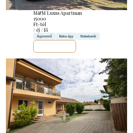
M&M Luxus Apartman
15000
Ft-tól
/ éj / fő
Ágynemű
Baba ágy
Bababarát
MEGNÉZEM