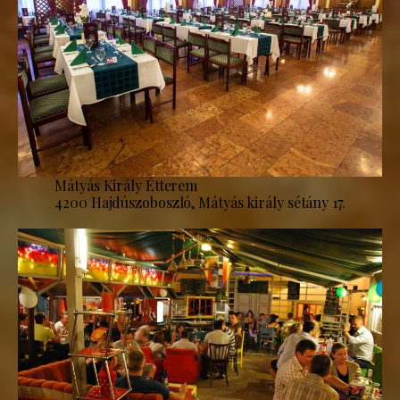
Mátyás Király Étterem
4200 Hajdúszoboszló, Mátyás király sétány 17.