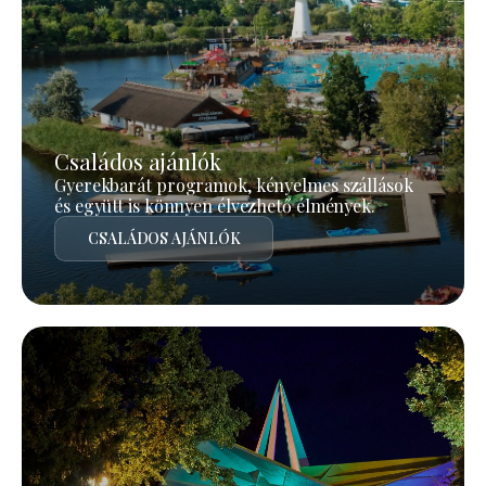
Családos ajánlók
Gyerekbarát programok, kényelmes szállások
és együtt is könnyen élvezhető élmények.
CSALÁDOS AJÁNLÓK