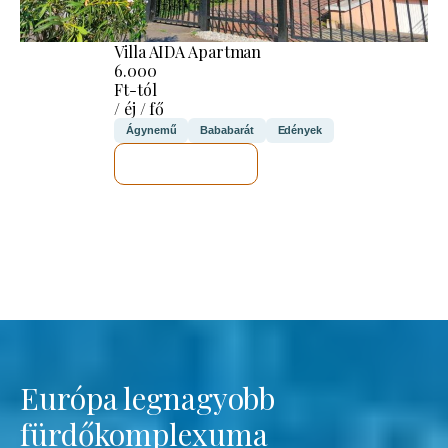
Villa AIDA Apartman
6.000
Ft-tól
/ éj / fő
Ágynemű
Bababarát
Edények
MEGNÉZEM
Európa legnagyobb
fürdőkomplexuma