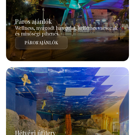
Páros ajánlók
Wellness, nyugodt hangulat, kellemes vacsorák
és minőségi pihenés.
PÁROS AJÁNLÓK
Hétvégi útiterv