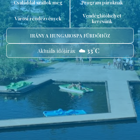
Családdal szállok meg
Program pároknak
Vendéglátóhelyet
Városi rendezvények
keresünk
IRÁNY A HUNGAROSPA FÜRDŐHÖZ
☁️ 33°C
Aktuális időjárás: