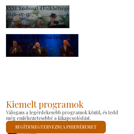
XXXI. Szoboszlói Folkhétvége
2026-07-17
-
2026-07-19
XXXI. Szoboszlói Dixieland Napok
2026-08-21
-
2026-08-23
Kiemelt programok
Válogass a legérdekesebb programok közül, és tedd
még emlékezetesebbé a kikapcsolódást.
SEGÍTS MEGTERVEZNI A PIHENÉSEMET