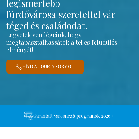
legismertebb
fürdővárosa szeretettel vár
téged és családodat.
Legyetek vendégeink, hogy
megtapasztalhassátok a teljes felüdülés
élményét!
HÍVD A TOURINFORMOT
Garantált városnéző programok 2026