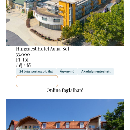
Hunguest Hotel Aqua-Sol
33.000
Ft-tól
/ éj / fő
24 órás portaszolgálat
Ágynemű
Akadálymentesített
MEGNÉZEM
Online foglalható