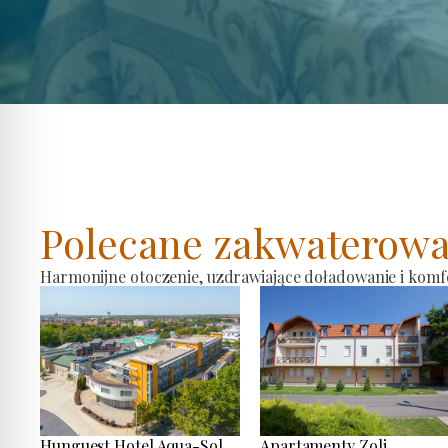
Polecane zakwaterowa
Harmonijne otoczenie, uzdrawiające doładowanie i komf
Hunguest Hotel Aqua-Sol
Apartamenty Zoli