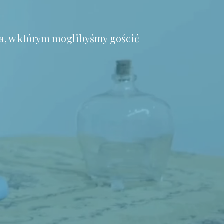
a, w którym moglibyśmy gościć