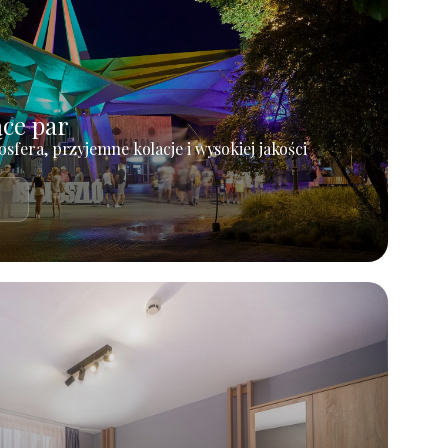
ące par
osfera, przyjemne kolacje i wysokiej jakości