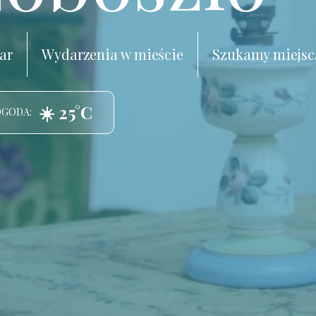
ar
Wydarzenia w mieście
Szukamy miejsc
☀️ 25°C
OGODA: