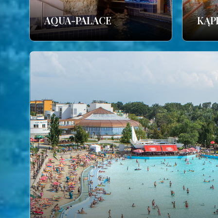
AQUA-PALACE
KĄP