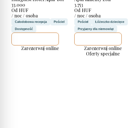
33.000
3.753
Od HUF
Od HUF
/ noc / osoba
/ noc / osoba
Całodobowa recepcja
Pościel
Pościel
Łóżeczko dziecięce
Dostępność
Przyjazny dla niemowląt
SPRAWDZĘ
SPRAWDZĘ
Zarezerwuj online
Zarezerwuj online
Oferty specjalne