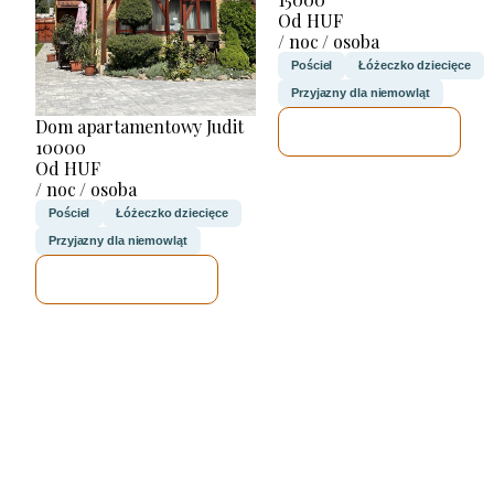
Od HUF
/ noc / osoba
Pościel
Łóżeczko dziecięce
Przyjazny dla niemowląt
Dom apartamentowy Judit
SPRAWDZĘ
10000
Od HUF
/ noc / osoba
Pościel
Łóżeczko dziecięce
Przyjazny dla niemowląt
SPRAWDZĘ