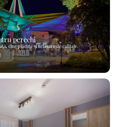
tru perechi
tă, cine plăcute și relaxare de calitate.
U