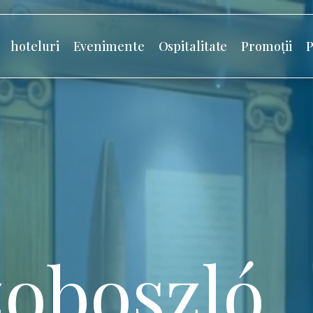
hoteluri
Evenimente
Ospitalitate
Promoții
P
oboszló