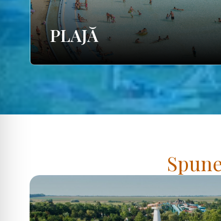
PLAJĂ
Spuneț