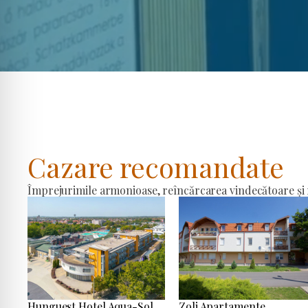
Cazare recomandate
Împrejurimile armonioase, reîncărcarea vindecătoare și r
Hunguest Hotel Aqua-Sol
Zoli Apartamente