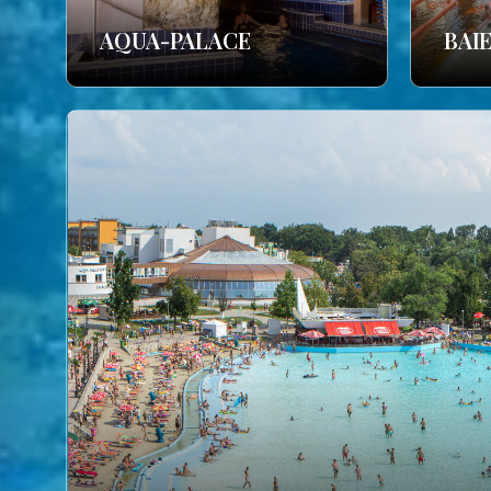
AQUA-PALACE
BAI