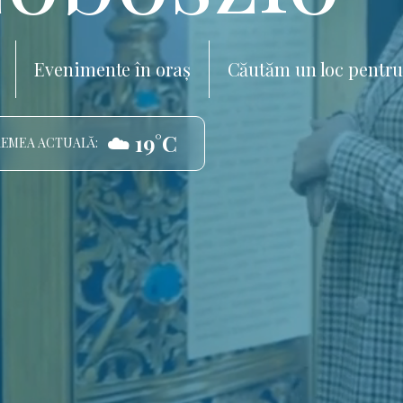
Evenimente în oraș
Căutăm un loc pentru
☁️ 19°C
EMEA ACTUALĂ: