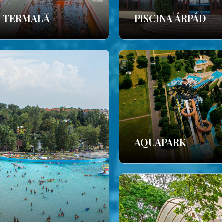
E TERMALĂ
PISCINA ÁRPÁD
AQUAPARK