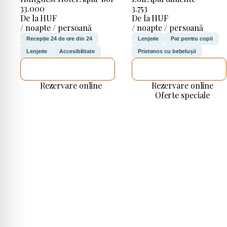
33.000
3.753
De la HUF
De la HUF
/ noapte / persoană
/ noapte / persoană
Recepție 24 de ore din 24
Lenjerie
Pat pentru copii
Lenjerie
Accesibilitate
Prietenos cu bebelușii
VOI VERIFICA
VOI VERIFICA
Rezervare online
Rezervare online
Oferte speciale