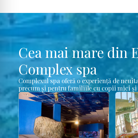
Cea mai mare din 
Complex spa
Complexul spa oferă o experiență de neuita
precum și pentru familiile cu copii mici și