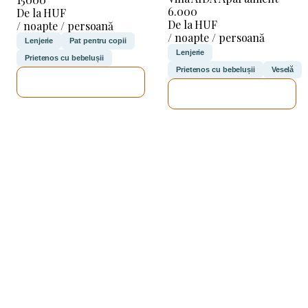
6.000
De la HUF
De la HUF
/ noapte / persoană
/ noapte / persoană
Lenjerie
Pat pentru copii
Lenjerie
Prietenos cu bebelușii
Prietenos cu bebelușii
Veselă
VOI VERIFICA
VOI VERIFICA