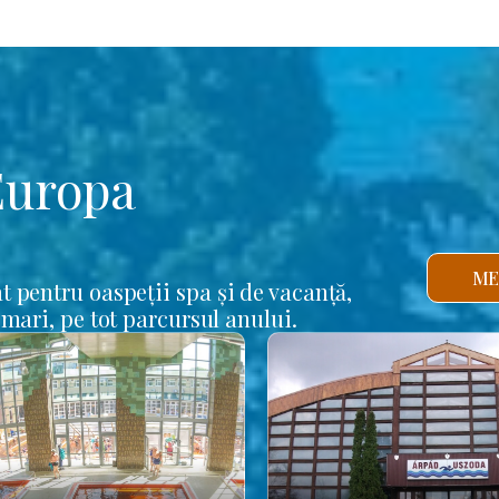
Europa
ME
t pentru oaspeții spa și de vacanță,
 mari, pe tot parcursul anului.