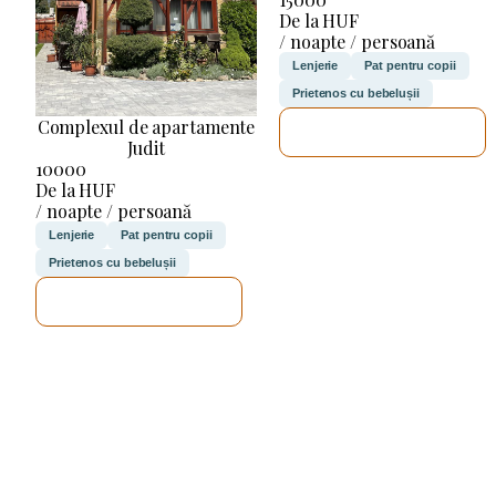
De la HUF
/ noapte / persoană
Lenjerie
Pat pentru copii
Prietenos cu bebelușii
Complexul de apartamente
VOI VERIFICA
Judit
10000
De la HUF
/ noapte / persoană
Lenjerie
Pat pentru copii
Prietenos cu bebelușii
VOI VERIFICA