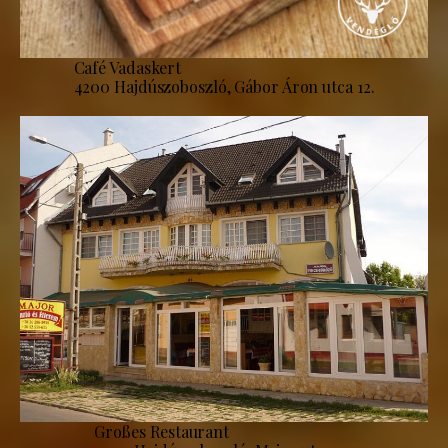
Café Vadaskert
4200 Hajdúszoboszló, Gábor Áron utca 12.
Großes Restaurant