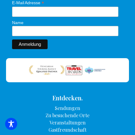
*
E-Mail Adresse
Name
Entdecken.
Sendungen
Zu besuchende Orte
Veranstaltungen
SUCHE NACH UNTERKUNFT
Gastfreundschaft