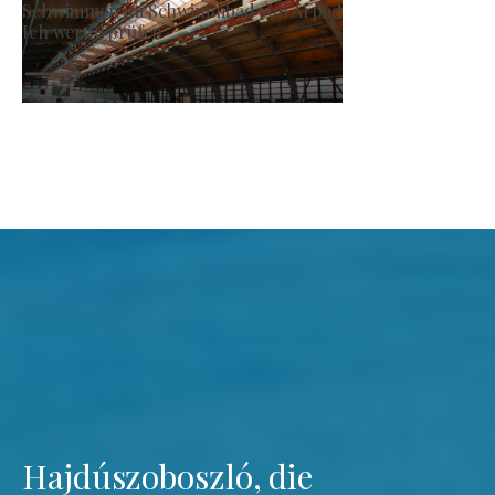
Erzeugermarkt
Ich werde prüfen
Hajdúszoboszló, die