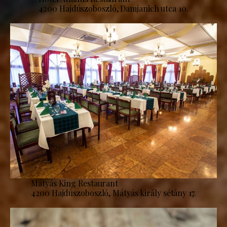
4200 Hajdúszoboszló, Damjanich utca 10.
Mátyás King Restaurant
4200 Hajdúszoboszló, Mátyás király sétány 17.