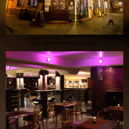
Kemencés Taverne
4200 Hajdúszoboszló, Daru zug 1.