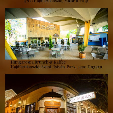
4200 Hajdúszoboszló, Major utca 41.
Hungarospa Brunch & Kaffee
Hajdúszoboszló, Szent-István-Park, 4200 Ungarn