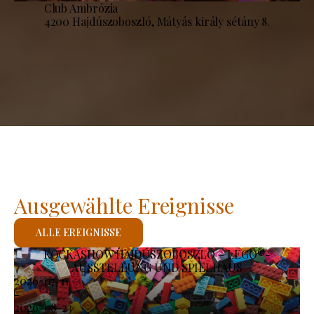
Club Ambrózia
4200 Hajdúszoboszló, Mátyás király sétány 8.
Ausgewählte Ereignisse
ALLE EREIGNISSE
KOCKASHOW HAJDÚSZOBOSZLÓ – LEGO®-
AUSSTELLUNG UND SPIELHAUS
2026-07-11
-
2026-08-23