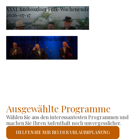
XXXI. Szoboszloer Folk-Wochenende
2026-07-17
-
2026-07-19
XXXI. Szoboszló Dixieland-Tage
2026-08-21
-
2026-08-23
Ausgewählte Programme
Wählen Sie aus den interessantesten Programmen und
machen Sie Ihren Aufenthalt noch unvergesslicher.
HELFEN SIE MIR BEI DER URLAUBSPLANUNG