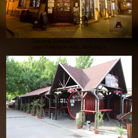
Tawerna Kemencés
4200 Hajdúszoboszló, Daru zug 1.