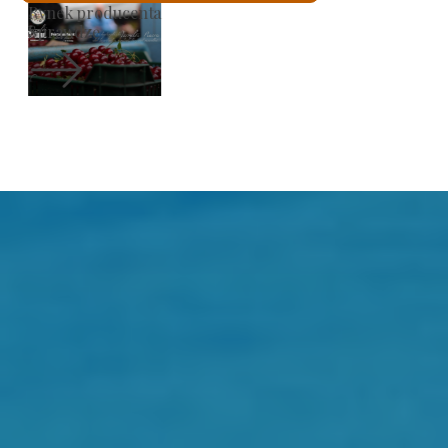
Kościół rzymskokatolicki św.
Sprawdzę