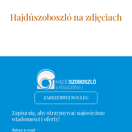
Hajdúszoboszló na zdjęciach
ZAREZERWUJ NOCLEG
Zapisz się, aby otrzymywać najświeższe
wiadomości i oferty!
*
Adres e-mail