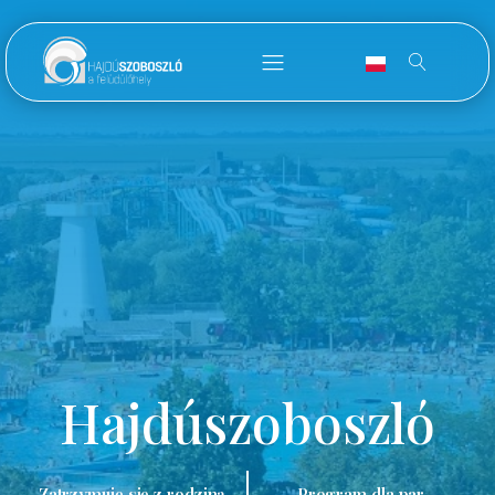
Hajdúszoboszló
Zatrzymuję się z rodziną.
Program dla par