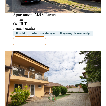
Apartament M&M Luxus
15000
Od HUF
/ noc / osoba
Pościel
Łóżeczko dziecięce
Przyjazny dla niemowląt
SPRAWDZĘ