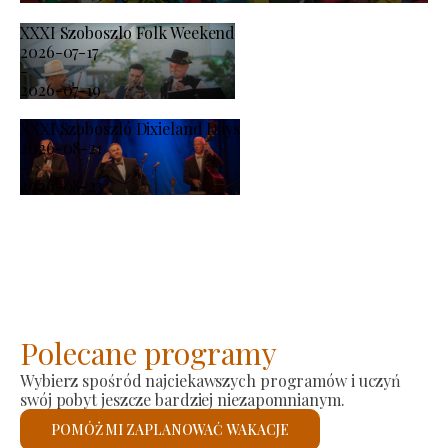
XXXI Szoboszlo Folk Weekend
2026-07-17
-
2026-07-19
XXXI Szoboszló Dixieland Days
2026-08-21
-
2026-08-23
Polecane programy
Wybierz spośród najciekawszych programów i uczyń
swój pobyt jeszcze bardziej niezapomnianym.
POMÓŻ MI ZAPLANOWAĆ WAKACJE