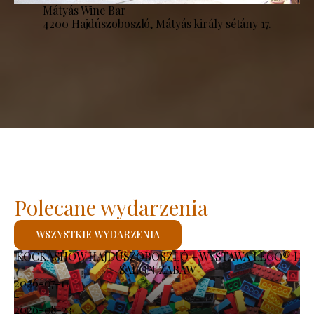
Mátyás Wine Bar
4200 Hajdúszoboszló, Mátyás király sétány 17.
Polecane wydarzenia
WSZYSTKIE WYDARZENIA
KOCKASHOW HAJDÚSZOBOSZLÓ – WYSTAWA LEGO® I
SALON ZABAW
2026-07-11
-
2026-08-23