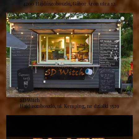
4200 Hajdúszoboszló, Gábor Áron utca 12.
SD Witch
Hajdúszoboszló, ul. Kemping, nr działki 3529