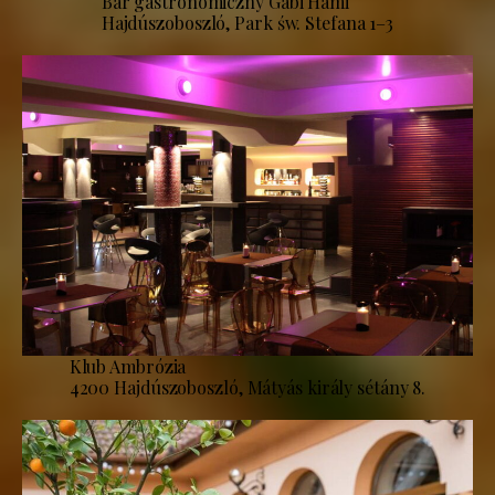
Bar gastronomiczny Gabi Hami
Hajdúszoboszló, Park św. Stefana 1–3
Klub Ambrózia
4200 Hajdúszoboszló, Mátyás király sétány 8.