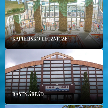
KĄPIELISKO LECZNICZE
BASEN ÁRPÁD