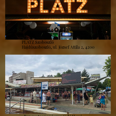
PLATZ Szoboszló
Hajdúszoboszló, ul. József Attila 2, 4200