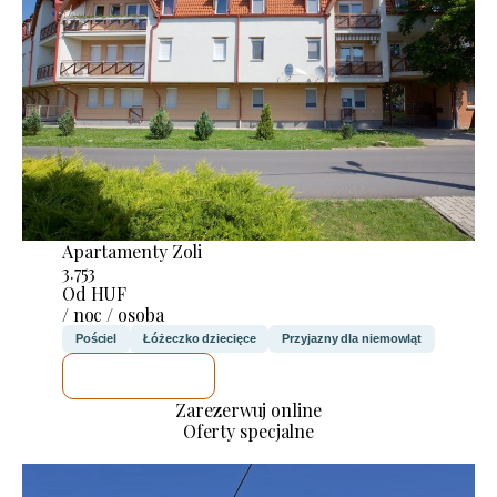
Apartamenty Zoli
3.753
Od HUF
/ noc / osoba
Pościel
Łóżeczko dziecięce
Przyjazny dla niemowląt
SPRAWDZĘ
Zarezerwuj online
Oferty specjalne