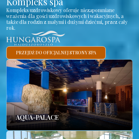
Kompleks spa
Kompleks uzdrowiskowy oferuje niezapomniane
wrażenia dla gości uzdrowiskowych i wakacyjnych, a
także dla rodzin z małymi i dużymi dziećmi, przez cały
rok.
PRZEJDŹ DO OFICJALNEJ STRONY SPA
AQUA-PALACE