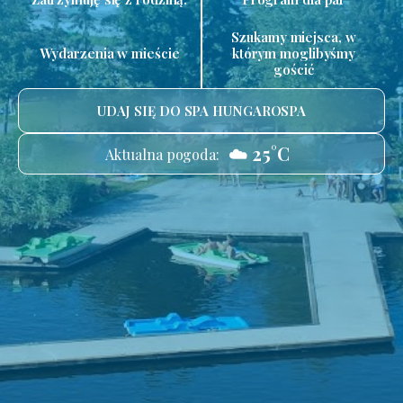
Szukamy miejsca, w
Wydarzenia w mieście
którym moglibyśmy
gościć
UDAJ SIĘ DO SPA HUNGAROSPA
☁️ 25°C
Aktualna pogoda: