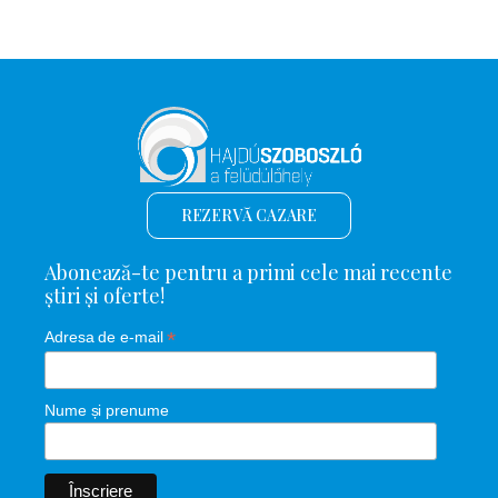
REZERVĂ CAZARE
Abonează-te pentru a primi cele mai recente
știri și oferte!
*
Adresa de e-mail
Nume și prenume