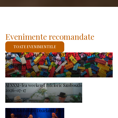
Evenimente recomandate
TOATE EVENIMENTELE
KOCKASHOW HAJDÚSZOBOSZLÓ – EXPOZIȚIE LEGO®
ȘI SPAȚIU DE JOC
2026-07-11
-
2026-08-23
Al XXXI-lea weekend folcloric Szoboszlo
2026-07-17
-
2026-07-19
XXXI. Szoboszló Dixieland Days
2026-08-21