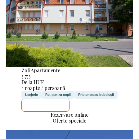
Zoli Apartamente
3.753
De la HUF
/ noapte / persoană
Lenjerie
Pat pentru copii
Prietenos cu bebelușii
VOI VERIFICA
Rezervare online
Oferte speciale