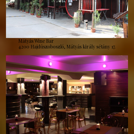
Mátyás Wine Bar
4200 Hajdúszoboszló, Mátyás király sétány 17.