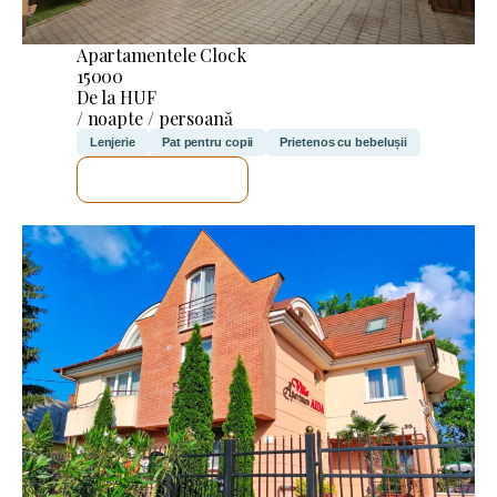
Apartamentele Clock
15000
De la HUF
/ noapte / persoană
Lenjerie
Pat pentru copii
Prietenos cu bebelușii
VOI VERIFICA