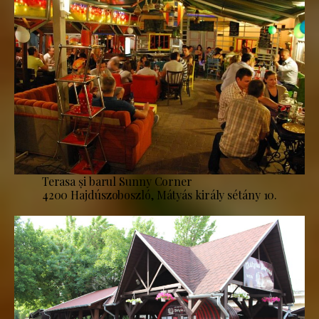
Terasa și barul Sunny Corner
4200 Hajdúszoboszló, Mátyás király sétány 10.