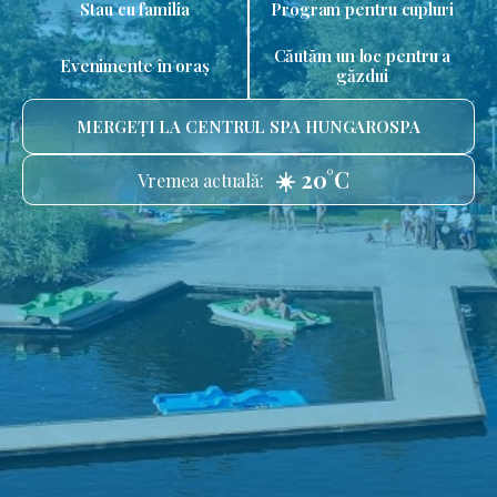
Stau cu familia
Program pentru cupluri
Căutăm un loc pentru a
Evenimente în oraș
găzdui
MERGEȚI LA CENTRUL SPA HUNGAROSPA
☀️ 20°C
Vremea actuală: