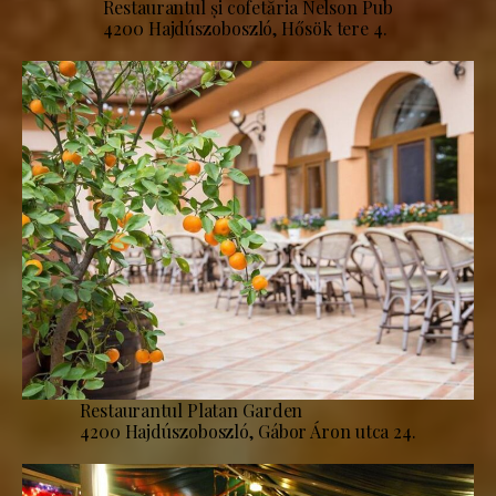
Restaurantul și cofetăria Nelson Pub
4200 Hajdúszoboszló, Hősök tere 4.
Restaurantul Platan Garden
4200 Hajdúszoboszló, Gábor Áron utca 24.