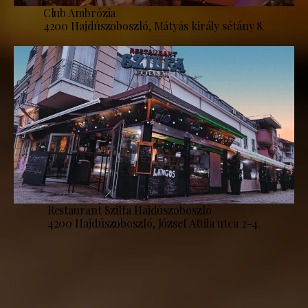
Club Ambrózia
4200 Hajdúszoboszló, Mátyás király sétány 8.
Restaurant Szilfa Hajdúszoboszló
4200 Hajdúszoboszló, József Attila utca 2-4.