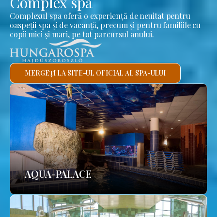
Complex spa
Complexul spa oferă o experiență de neuitat pentru
oaspeții spa și de vacanță, precum și pentru familiile cu
copii mici și mari, pe tot parcursul anului.
MERGEȚI LA SITE-UL OFICIAL AL SPA-ULUI
AQUA-PALACE