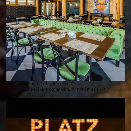
Restaurant și bere No.8
4200 Hajdúszoboszló, Panoráma út 1-3.