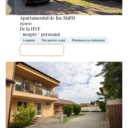
Apartamentul de lux M&M
15000
De la HUF
/ noapte / persoană
Lenjerie
Pat pentru copii
Prietenos cu bebelușii
VOI VERIFICA