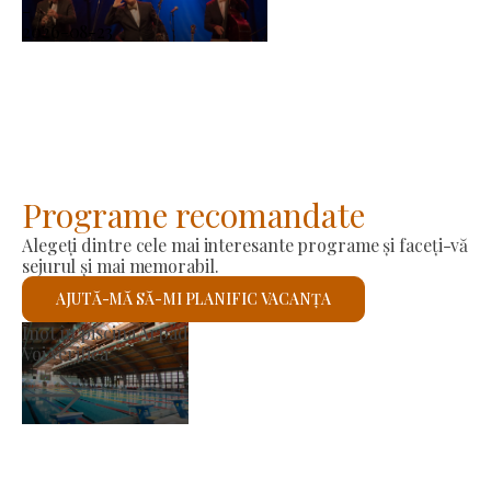
-
2026-08-23
Programe recomandate
Alegeți dintre cele mai interesante programe și faceți-vă
sejurul și mai memorabil.
AJUTĂ-MĂ SĂ-MI PLANIFIC VACANȚA
Piața producătorilor
Voi verifica