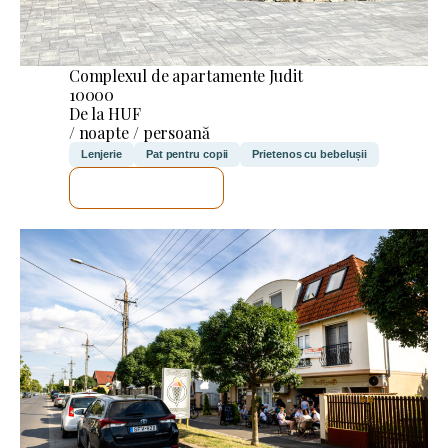
Complexul de apartamente Judit
10000
De la HUF
/ noapte / persoană
Lenjerie
Pat pentru copii
Prietenos cu bebelușii
VOI VERIFICA