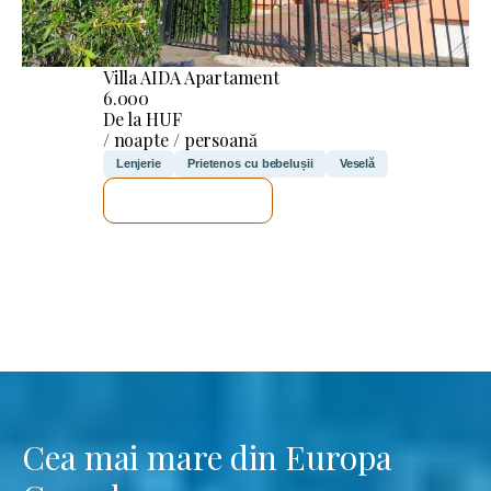
Villa AIDA Apartament
6.000
De la HUF
/ noapte / persoană
Lenjerie
Prietenos cu bebelușii
Veselă
VOI VERIFICA
Cea mai mare din Europa