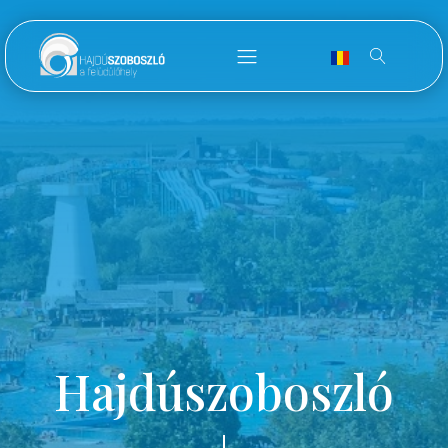
Hajdúszoboszló