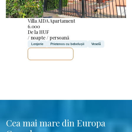
Villa AIDA Apartament
6.000
De la HUF
/ noapte / persoană
Lenjerie
Prietenos cu bebelușii
Veselă
VOI VERIFICA
Cea mai mare din Europa