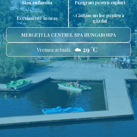
Stau cu familia
Program pentru cupluri
Căutăm un loc pentru a
Evenimente în oraș
găzdui
MERGEȚI LA CENTRUL SPA HUNGAROSPA
☁️ 29 °C
Vremea actuală: