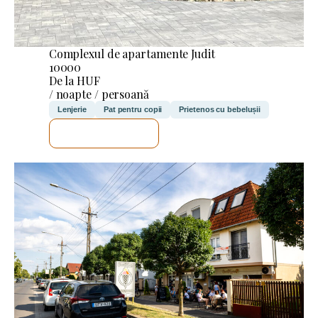
Complexul de apartamente Judit
10000
De la HUF
/ noapte / persoană
Lenjerie
Pat pentru copii
Prietenos cu bebelușii
VOI VERIFICA