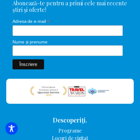
Abonează-te pentru a primi cele mai recente
știri și oferte!
*
Adresa de e-mail
Nume și prenume
Descoperiți.
Programe
CĂUTARE DE CAZARE
Locuri de vizitat