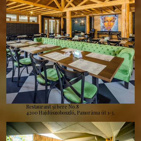
Restaurant și bere No.8
4200 Hajdúszoboszló, Panoráma út 1-3.