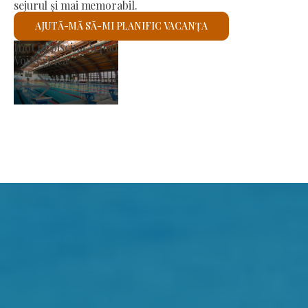
sejurul și mai memorabil.
AJUTĂ-MĂ SĂ-MI PLANIFIC VACANȚA
Piața producătorilor
Voi verifica