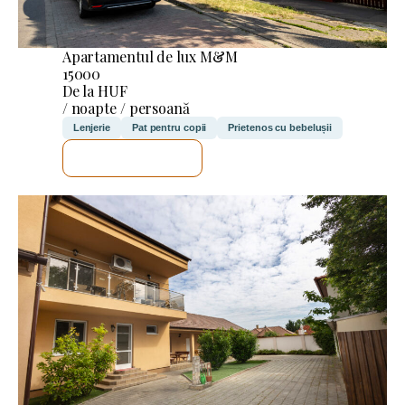
Apartamentul de lux M&M
15000
De la HUF
/ noapte / persoană
Lenjerie
Pat pentru copii
Prietenos cu bebelușii
VOI VERIFICA