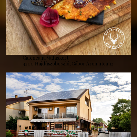
Cafeneaua Vadaskert
4200 Hajdúszoboszló, Gábor Áron utca 12.