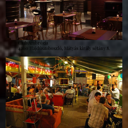
Club Ambrózia
4200 Hajdúszoboszló, Mátyás király sétány 8.