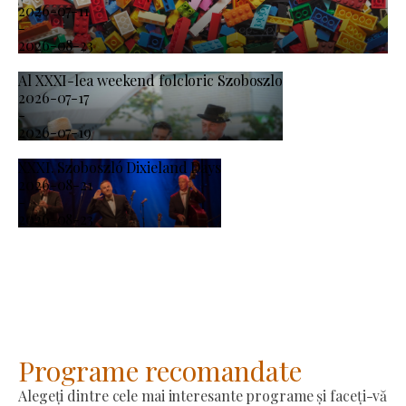
2026-07-11
-
2026-08-23
Al XXXI-lea weekend folcloric Szoboszlo
2026-07-17
-
2026-07-19
XXXI. Szoboszló Dixieland Days
2026-08-21
-
2026-08-23
Programe recomandate
Alegeți dintre cele mai interesante programe și faceți-vă