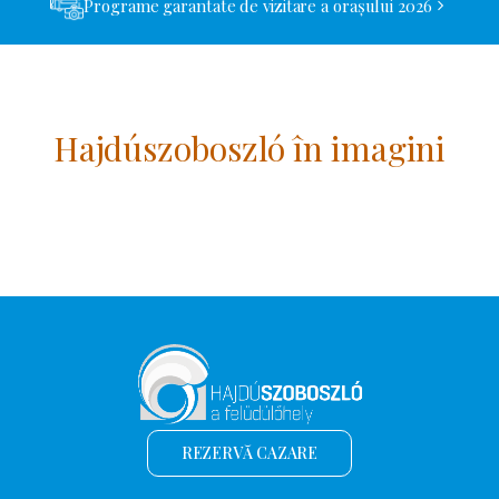
Programe garantate de vizitare a orașului 2026
Hajdúszoboszló în imagini
REZERVĂ CAZARE