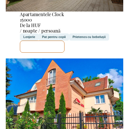
Apartamentele Clock
15000
De la HUF
/ noapte / persoană
Lenjerie
Pat pentru copii
Prietenos cu bebelușii
VOI VERIFICA