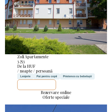
Zoli Apartamente
3.753
De la HUF
/ noapte / persoană
Lenjerie
Pat pentru copii
Prietenos cu bebelușii
VOI VERIFICA
Rezervare online
Oferte speciale