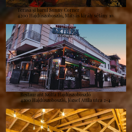
Terasa și barul Sunny Corner
4200 Hajdúszoboszló, Mátyás király sétány 10.
Restaurant Szilfa Hajdúszoboszló
4200 Hajdúszoboszló, József Attila utca 2-4.