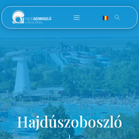
Hajdúszoboszló