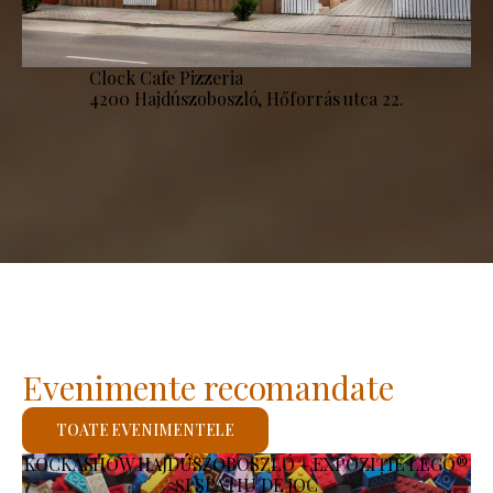
Clock Cafe Pizzeria
4200 Hajdúszoboszló, Hőforrás utca 22.
Evenimente recomandate
TOATE EVENIMENTELE
KOCKASHOW HAJDÚSZOBOSZLÓ – EXPOZIȚIE LEGO®
ȘI SPAȚIU DE JOC