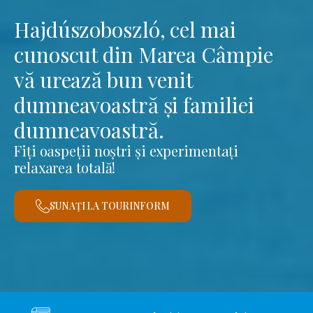
Hajdúszoboszló, cel mai
cunoscut din Marea Câmpie
vă urează bun venit
dumneavoastră și familiei
dumneavoastră.
Fiți oaspeții noștri și experimentați
relaxarea totală!
SUNAȚI LA TOURINFORM