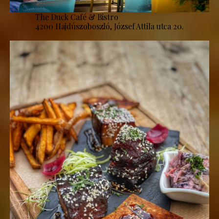
The Duck Café & Bistro
4200 Hajdúszoboszló, József Attila utca 20.