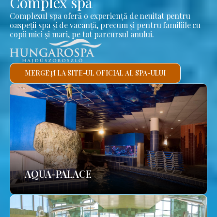
Complex spa
Complexul spa oferă o experiență de neuitat pentru
oaspeții spa și de vacanță, precum și pentru familiile cu
copii mici și mari, pe tot parcursul anului.
MERGEȚI LA SITE-UL OFICIAL AL SPA-ULUI
AQUA-PALACE