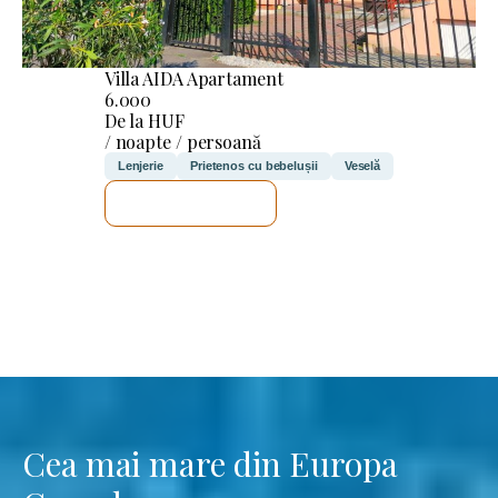
Villa AIDA Apartament
6.000
De la HUF
/ noapte / persoană
Lenjerie
Prietenos cu bebelușii
Veselă
VOI VERIFICA
Cea mai mare din Europa