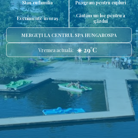
Stau cu familia
Program pentru cupluri
Căutăm un loc pentru a
Evenimente în oraș
găzdui
MERGEȚI LA CENTRUL SPA HUNGAROSPA
☀️ 29°C
Vremea actuală: