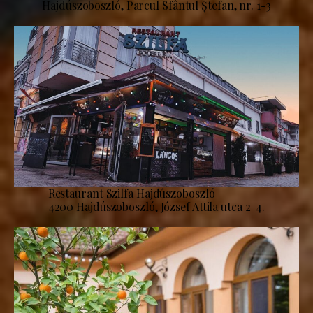
Hajdúszoboszló, Parcul Sfântul Ștefan, nr. 1-3
Restaurant Szilfa Hajdúszoboszló
4200 Hajdúszoboszló, József Attila utca 2-4.