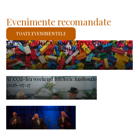
Evenimente recomandate
TOATE EVENIMENTELE
KOCKASHOW HAJDÚSZOBOSZLÓ – EXPOZIȚIE LEGO®
ȘI SPAȚIU DE JOC
2026-07-11
-
2026-08-23
Al XXXI-lea weekend folcloric Szoboszlo
2026-07-17
-
2026-07-19
XXXI. Szoboszló Dixieland Days
2026-08-21
-
2026-08-23