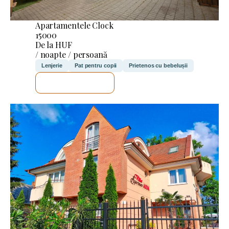
Apartamentele Clock
15000
De la HUF
/ noapte / persoană
Lenjerie
Pat pentru copii
Prietenos cu bebelușii
VOI VERIFICA