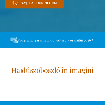
SUNAȚI LA TOURINFORM
Programe garantate de vizitare a orașului 2026
Hajdúszoboszló în imagini