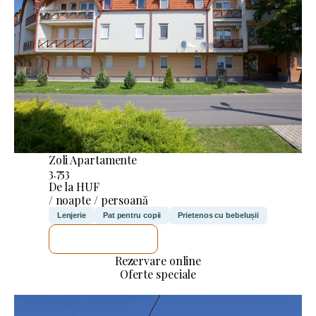
Zoli Apartamente
3.753
De la HUF
/ noapte / persoană
Lenjerie
Pat pentru copii
Prietenos cu bebelușii
VOI VERIFICA
Rezervare online
Oferte speciale