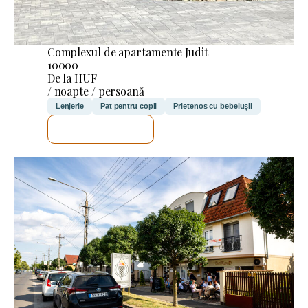
Complexul de apartamente Judit
10000
De la HUF
/ noapte / persoană
Lenjerie
Pat pentru copii
Prietenos cu bebelușii
VOI VERIFICA