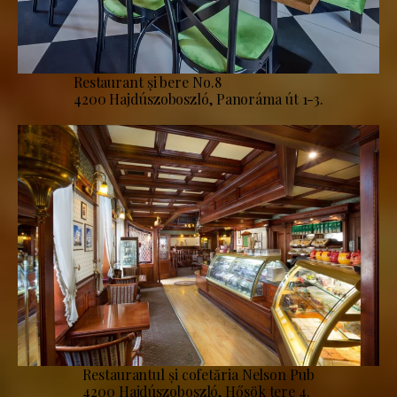
Restaurant și bere No.8
4200 Hajdúszoboszló, Panoráma út 1-3.
Restaurantul și cofetăria Nelson Pub
4200 Hajdúszoboszló, Hősök tere 4.