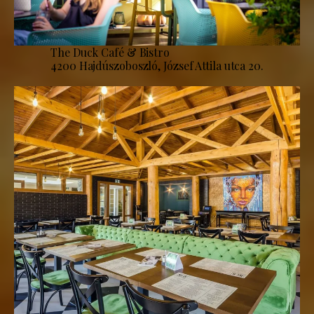
The Duck Café & Bistro
4200 Hajdúszoboszló, József Attila utca 20.