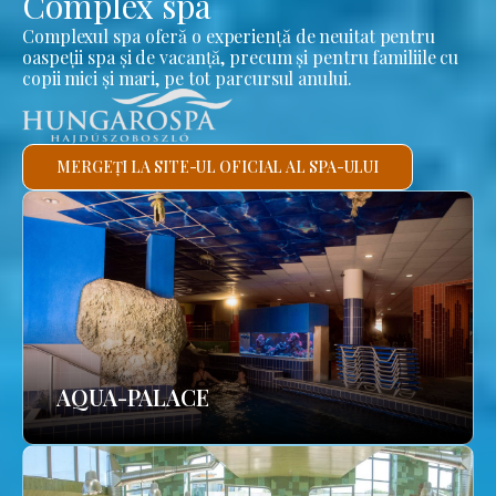
Complex spa
Complexul spa oferă o experiență de neuitat pentru
oaspeții spa și de vacanță, precum și pentru familiile cu
copii mici și mari, pe tot parcursul anului.
MERGEȚI LA SITE-UL OFICIAL AL SPA-ULUI
AQUA-PALACE