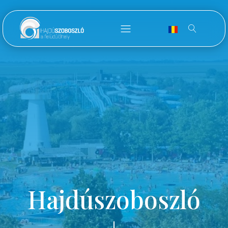
Hajdúszoboszló