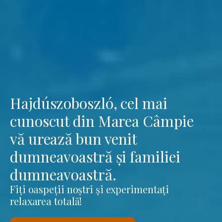
Hajdúszoboszló, cel mai
cunoscut din Marea Câmpie
vă urează bun venit
dumneavoastră și familiei
dumneavoastră.
Fiți oaspeții noștri și experimentați
relaxarea totală!