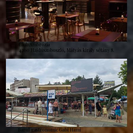
Club Ambrózia
4200 Hajdúszoboszló, Mátyás király sétány 8.
Barul gastronomic Gabi Hami