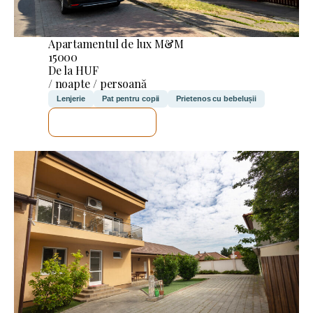
Apartamentul de lux M&M
15000
De la HUF
/ noapte / persoană
Lenjerie
Pat pentru copii
Prietenos cu bebelușii
VOI VERIFICA