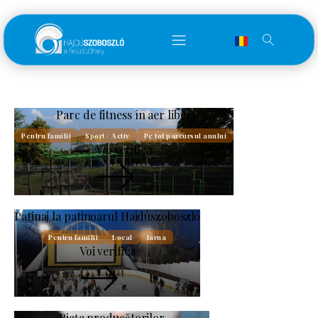
Parc de fitness în aer liber
Pentru familii
Sport / Activ
Pe tot parcursul anului
Voi verifica
Patinaj la patinoarul Hajdúszoboszló
Pentru familii
Local
Iarna
Voi verifica
Piața producătorilor