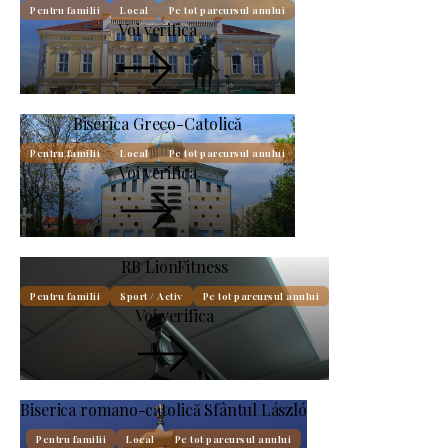
Pentru familii
Local
Pe tot parcursul anului
Voi verifica
Biserica Greco-Catolică
Pentru familii
Local
Pe tot parcursul anului
Voi verifica
RB LionFitness
Pentru familii
Sport / Activ
Pe tot parcursul anului
Voi verifica
Biserica romano-catolică Sfântul László
Pentru familii
Local
Pe tot parcursul anului