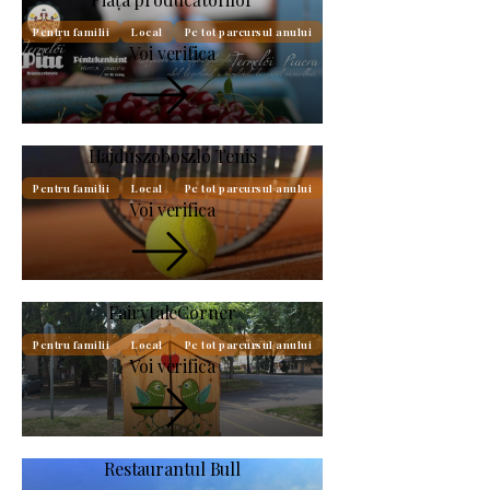
Pentru familii
Local
Pe tot parcursul anului
Voi verifica
Hajdúszoboszló Tenis
Pentru familii
Local
Pe tot parcursul anului
Voi verifica
FairytaleCorner
Pentru familii
Local
Pe tot parcursul anului
Voi verifica
Restaurantul Bull