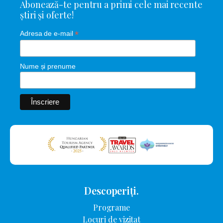
Abonează-te pentru a primi cele mai recente
știri și oferte!
*
Adresa de e-mail
Nume și prenume
Descoperiți.
Programe
Locuri de vizitat