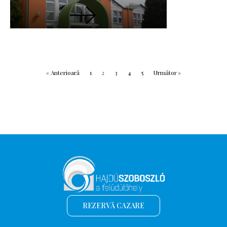
« Anterioară
1
2
3
4
5
Următor »
REZERVĂ CAZARE