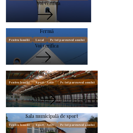
Voi verifica
Fermă
Pentru familii
Local
Pe tot parcursul anului
Voi verifica
Înot în piscina Árpád
Pentru familii
Sport / Activ
Pe tot parcursul anului
Voi verifica
Sala municipală de sport
Pentru familii
Sport / Activ
Pe tot parcursul anului
Voi verifica