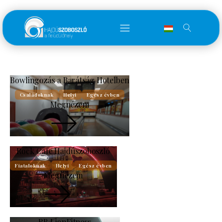
Bowlingozás a Barátság Hotelben
Családoknak
Helyi
Egész évben
Megnézem
Rock Cafe Hajdúszoboszló
Fiataloknak
Helyi
Egész évben
Megnézem
RB LionFitness