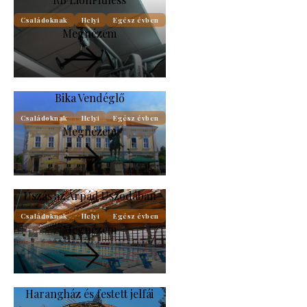
Családoknak
Helyi
Egész évben
Megnézem
Bika Vendéglő
Családoknak
Helyi
Egész évben
Megnézem
Úszás az Árpád Uszodában
Családoknak
Helyi
Egész évben
Megnézem
Harangház és festett jelfái