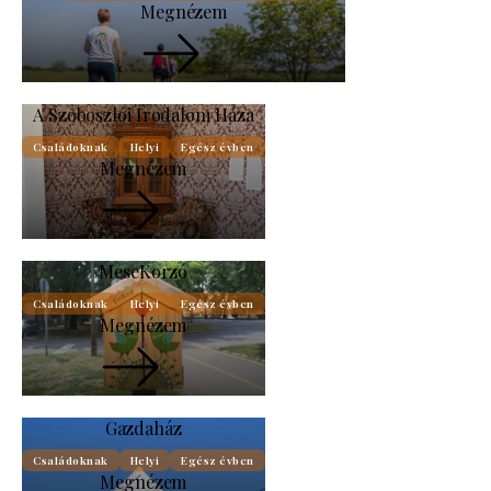
Megnézem
A Szoboszlói Irodalom Háza
Családoknak
Helyi
Egész évben
Megnézem
MeseKorzó
Családoknak
Helyi
Egész évben
Megnézem
Gazdaház
Családoknak
Helyi
Egész évben
Megnézem