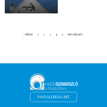
« Előző
1
2
3
4
5
Következő »
FOGLALJ SZÁLLÁST