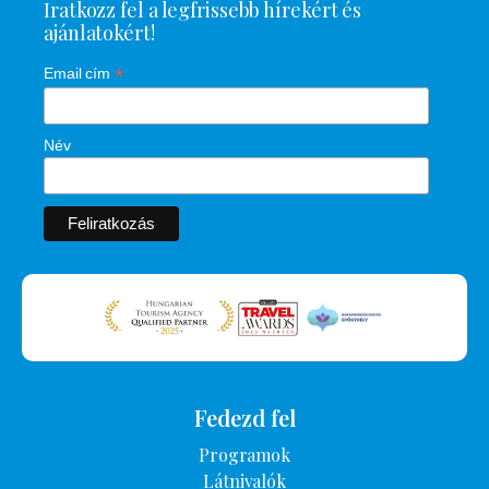
Iratkozz fel a legfrissebb hírekért és
ajánlatokért!
*
Email cím
Név
Fedezd fel
Programok
Látnivalók