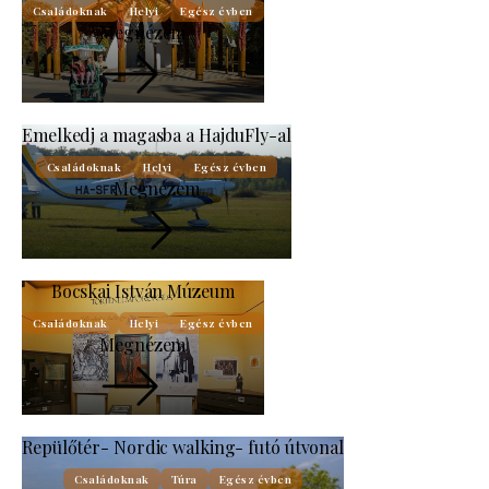
Családoknak
Helyi
Egész évben
Megnézem
Emelkedj a magasba a HajduFly-al
Családoknak
Helyi
Egész évben
Megnézem
Bocskai István Múzeum
Családoknak
Helyi
Egész évben
Megnézem
Repülőtér- Nordic walking- futó útvonal
Családoknak
Túra
Egész évben