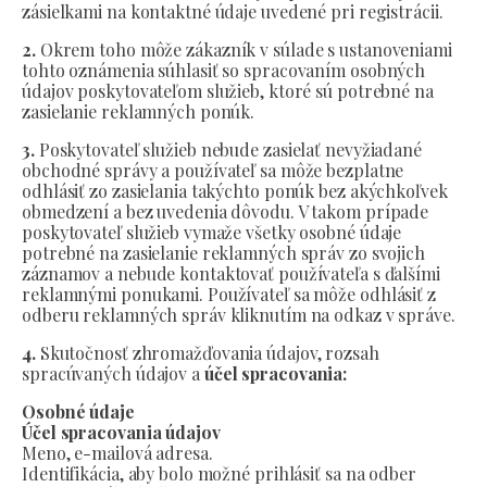
zásielkami na kontaktné údaje uvedené pri registrácii.
2.
Okrem toho môže zákazník v súlade s ustanoveniami
tohto oznámenia súhlasiť so spracovaním osobných
údajov poskytovateľom služieb, ktoré sú potrebné na
zasielanie reklamných ponúk.
3.
Poskytovateľ služieb nebude zasielať nevyžiadané
obchodné správy a používateľ sa môže bezplatne
odhlásiť zo zasielania takýchto ponúk bez akýchkoľvek
obmedzení a bez uvedenia dôvodu. V takom prípade
poskytovateľ služieb vymaže všetky osobné údaje
potrebné na zasielanie reklamných správ zo svojich
záznamov a nebude kontaktovať používateľa s ďalšími
reklamnými ponukami. Používateľ sa môže odhlásiť z
odberu reklamných správ kliknutím na odkaz v správe.
4.
Skutočnosť zhromažďovania údajov, rozsah
spracúvaných údajov a
účel spracovania:
Osobné údaje
Účel spracovania údajov
Meno, e-mailová adresa.
Identifikácia, aby bolo možné prihlásiť sa na odber