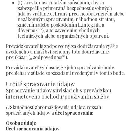
(f) sa vykonávajú takým spôsobom, aby sa
zabezpečila primeraná bezpečnosť osobných
údajov vrátane ochrany pred neoprávneným alebo
nezákonným spracúvaním, náhodnou stratou,
zničením alebo poškodením („integrita a
dôvernosť”), a to zavedením vhodných
technických alebo organizačných opatrení.
Prevádzkovateľ je zodpovedný za dodržiavanie vyššie
uvedeného a musí byť schopný toto dodržiavanie
preukázať („zodpovednosť”).
Prevádzkovateľ vyhlasuje, že jeho spracúvanie bude
prebiehať v súlade so zásadami uvedenými v tomto bode.
Určité spracovanie údajov
Spracovanie údajov súvisiacich s prevádzkou
internetového obchodu/používaním služby
1.
Skutočnosť zhromažďovania údajov, rozsah
spracúvaných údajov a
účel spracovania:
Osobné údaje
Účel spracovania údajov