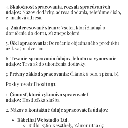
3.
Skutočnosť spracovania, rozsah spracúvaných
údajov:
Názov dodávky, adresa dodania, telefónne číslo,
e-mailová adresa.
4.
Zainteresované strany:
Všetci, ktorí žiadajú o
doručenie do domu, sú znepokojení.
5.
Účel spracovania:
Doručenie objednaného produktu
až k vašim dverám.
6.
Trvanie spracovania údajov, lehota na vymazanie
údajov:
Trvá až do ukončenia dodávky.
7.
Právny základ spracovania:
Článok 6 ods. 1 písm. b).
Poskytovateľ hostingu
1.
Činnosť, ktorú vykonáva spracovateľ
údajov:
Hostiteľská služba
2.
Názov a kontaktné údaje spracovateľa údajov:
Bábelhal Webstudio Ltd.
Sídlo:
8360 Keszthely, Zámor utca 67.