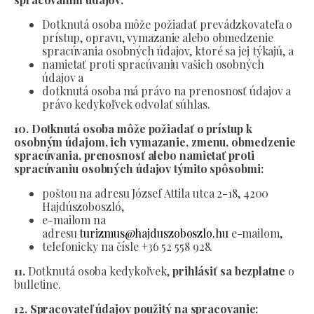
Dotknutá osoba môže požiadať prevádzkovateľa o
prístup, opravu, vymazanie alebo obmedzenie
spracúvania osobných údajov, ktoré sa jej týkajú, a
namietať proti spracúvaniu vašich osobných
údajov a
dotknutá osoba má právo na prenosnosť údajov a
právo kedykoľvek odvolať súhlas.
10. Dotknutá osoba môže požiadať o prístup k
osobným údajom, ich vymazanie, zmenu, obmedzenie
spracúvania, prenosnosť alebo namietať proti
spracúvaniu osobných údajov týmito spôsobmi:
poštou na adresu József Attila utca 2-18, 4200
Hajdúszoboszló,
e-mailom na
adresu
turizmus@hajduszoboszlo.hu
e-mailom,
telefonicky na čísle +36 52 558 928.
11.
Dotknutá osoba kedykoľvek,
prihlásiť sa bezplatne
o
bulletine.
12. Spracovateľ údajov použitý na spracovanie: