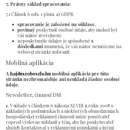
7. Právny základ spracovania:
7.1 Článok 6 ods. 1 písm. a) GDPR.
spracovanie je založené na súhlase.
povinný
poskytnúť osobné údaje, aby mohol byť
váš názor zverejnený.
neposkytnutie údajov je spôsobené
s
dôsledkami
znamená, že váš názor nemôžeme na
webovej stránke zobraziť.
Mobilná aplikácia
A
hajduszoboszlo.hu
mobilná aplikácia pre túto
stránku nezhromažďuje ani neukladá žiadne osobné
údaje.
Newsletter, činnosť DM
1.
V súlade s článkom 6 zákona XLVIII z roku 2008 o
základných podmienkach a niektorých obmedzeniach
hospodárskej reklamnej činnosti môže používateľ
vopred výslovne súhlasiť s tým, aby ho poskytovateľ
služieb kontaktoval s reklamnými ponukami a inými