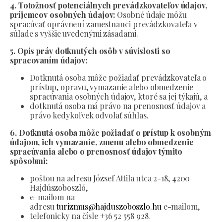
4. Totožnosť potenciálnych prevádzkovateľov údajov,
príjemcov osobných údajov:
Osobné údaje môžu
spracúvať oprávnení zamestnanci prevádzkovateľa v
súlade s vyššie uvedenými zásadami.
5. Opis práv dotknutých osôb v súvislosti so
spracovaním údajov:
Dotknutá osoba môže požiadať prevádzkovateľa o
prístup, opravu, vymazanie alebo obmedzenie
spracúvania osobných údajov, ktoré sa jej týkajú, a
dotknutá osoba má právo na prenosnosť údajov a
právo kedykoľvek odvolať súhlas.
6. Dotknutá osoba môže požiadať o prístup k osobným
údajom, ich vymazanie, zmenu alebo obmedzenie
spracúvania alebo o prenosnosť údajov týmito
spôsobmi:
poštou na adresu József Attila utca 2-18, 4200
Hajdúszoboszló,
e-mailom na
adresu
turizmus@hajduszoboszlo.hu
e-mailom,
telefonicky na čísle +36 52 558 928.