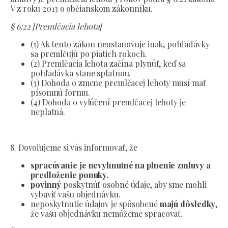
V z roku 2013 o občianskom zákonníku.
§ 6:22 [Premlčacia lehota]
(1) Ak tento zákon neustanovuje inak, pohľadávky
sa premlčujú po piatich rokoch.
(2) Premlčacia lehota začína plynúť, keď sa
pohľadávka stane splatnou.
(3) Dohoda o zmene premlčacej lehoty musí mať
písomnú formu.
(4) Dohoda o vylúčení premlčacej lehoty je
neplatná.
8. Dovoľujeme si vás informovať, že
spracúvanie je nevyhnutné na plnenie zmluvy a
predloženie ponuky.
povinný
poskytnúť osobné údaje, aby sme mohli
vybaviť vašu objednávku.
neposkytnutie údajov je spôsobené
majú dôsledky
,
že vašu objednávku nemôžeme spracovať.