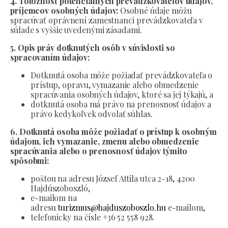
4. Totožnosť potenciálnych prevádzkovateľov údajov,
príjemcov osobných údajov:
Osobné údaje môžu
spracúvať oprávnení zamestnanci prevádzkovateľa v
súlade s vyššie uvedenými zásadami.
5. Opis práv dotknutých osôb v súvislosti so
spracovaním údajov:
Dotknutá osoba môže požiadať prevádzkovateľa o
prístup, opravu, vymazanie alebo obmedzenie
spracúvania osobných údajov, ktoré sa jej týkajú, a
dotknutá osoba má právo na prenosnosť údajov a
právo kedykoľvek odvolať súhlas.
6. Dotknutá osoba môže požiadať o prístup k osobným
údajom, ich vymazanie, zmenu alebo obmedzenie
spracúvania alebo o prenosnosť údajov týmito
spôsobmi:
poštou na adresu József Attila utca 2-18, 4200
Hajdúszoboszló,
e-mailom na
adresu
turizmus@hajduszoboszlo.hu
e-mailom,
telefonicky na čísle +36 52 558 928.