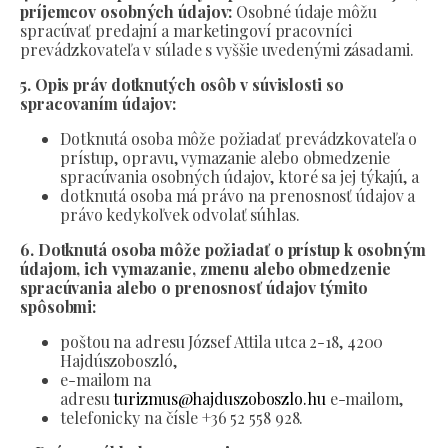
príjemcov osobných údajov:
Osobné údaje môžu
spracúvať predajní a marketingoví pracovníci
prevádzkovateľa v súlade s vyššie uvedenými zásadami.
5. Opis práv dotknutých osôb v súvislosti so
spracovaním údajov:
Dotknutá osoba môže požiadať prevádzkovateľa o
prístup, opravu, vymazanie alebo obmedzenie
spracúvania osobných údajov, ktoré sa jej týkajú, a
dotknutá osoba má právo na prenosnosť údajov a
právo kedykoľvek odvolať súhlas.
6. Dotknutá osoba môže požiadať o prístup k osobným
údajom, ich vymazanie, zmenu alebo obmedzenie
spracúvania alebo o prenosnosť údajov týmito
spôsobmi:
poštou na adresu József Attila utca 2-18, 4200
Hajdúszoboszló,
e-mailom na
adresu
turizmus@hajduszoboszlo.hu
e-mailom,
telefonicky na čísle +36 52 558 928.