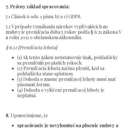
7. Právny základ spracovania:
7.1 Článok 6 ods. 1 písm. b) a c) GDPR.
7.2 V prípade vymáhania nárokov vyplývajúcich zo
zmluvy je premlčacia doba 5 rokov podľa § 6:21 zákona V
z roku 2013 o občianskom zákonníku.
§ 6:22 [Premlčacia lehota]
(1) Ak tento zákon neustanovuje inak, pohľadávky
sa premlčujú po piatich rokoch.
(2) Premlčacia lehota začína plynúť, keď sa
pohľadávka stane splatnou.
(3) Dohoda o zmene premlčacej lehoty musí mať
písomnú formu.
(4) Dohoda o vylúčení premlčacej lehoty je
neplatná.
8.
Upozorňujeme, že
spracúvanie je nevyhnutné na plnenie zmluvy a