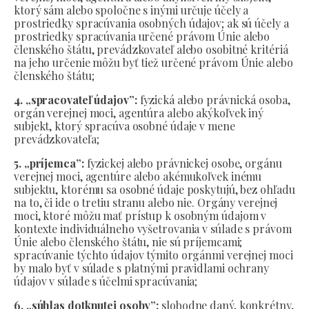
ktorý sám alebo spoločne s inými určuje účely a
prostriedky spracúvania osobných údajov; ak sú účely a
prostriedky spracúvania určené právom Únie alebo
členského štátu, prevádzkovateľ alebo osobitné kritériá
na jeho určenie môžu byť tiež určené právom Únie alebo
členského štátu;
4. „spracovateľ údajov”:
fyzická alebo právnická osoba,
orgán verejnej moci, agentúra alebo akýkoľvek iný
subjekt, ktorý spracúva osobné údaje v mene
prevádzkovateľa;
5. „príjemca”:
fyzickej alebo právnickej osobe, orgánu
verejnej moci, agentúre alebo akémukoľvek inému
subjektu, ktorému sa osobné údaje poskytujú, bez ohľadu
na to, či ide o tretiu stranu alebo nie. Orgány verejnej
moci, ktoré môžu mať prístup k osobným údajom v
kontexte individuálneho vyšetrovania v súlade s právom
Únie alebo členského štátu, nie sú príjemcami;
spracúvanie týchto údajov týmito orgánmi verejnej moci
by malo byť v súlade s platnými pravidlami ochrany
údajov v súlade s účelmi spracúvania;
6. „súhlas dotknutej osoby”:
slobodne daný, konkrétny,