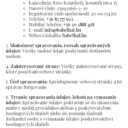
Kancelária:
8360 Keszthely, Kossuth utca 35.
Daňové číslo:
23992966-2-20
Registračné číslo spoločnosti:
20 09 074367
Telefón:
+36 83 777 603
Mobilný telefón:
+36 20 3888 458
E-mail:
info@babelhal.hu
Webová lokalita:
babelhal.hu
3.
Skutočnosť spracovania, rozsah spracúvaných
údajov:
Všetky osobné údaje poskytnuté dotknutou
osobou.
4.
Zainteresované strany:
Všetky zainteresované strany,
ktoré používajú webové stránky.
5.
Účel spracovania:
Sprístupnenie webovej stránky a jej
správne fungovanie.
6.
Trvanie spracovania údajov, lehota na vymazanie
údajov:
Spracúvanie údajov pokračuje až do ukončenia
zmluvy medzi prevádzkovateľom a poskytovateľom
hostingových služieb alebo do podania žiadosti
dotknutej osoby o vymazanie údajov poskytovateľovi
hostingových služieb.