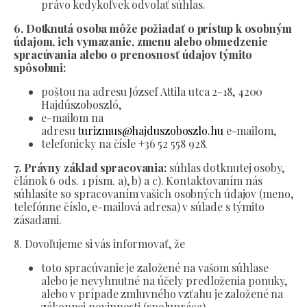
právo kedykoľvek odvolať súhlas.
6. Dotknutá osoba môže požiadať o prístup k osobným
údajom, ich vymazanie, zmenu alebo obmedzenie
spracúvania alebo o prenosnosť údajov týmito
spôsobmi:
poštou na adresu József Attila utca 2-18, 4200
Hajdúszoboszló,
e-mailom na
adresu
turizmus@hajduszoboszlo.hu
e-mailom,
telefonicky na čísle +36 52 558 928.
7. Právny základ spracovania:
súhlas dotknutej osoby,
článok 6 ods. 1 písm. a), b) a c). Kontaktovaním nás
súhlasíte so spracovaním vašich osobných údajov (meno,
telefónne číslo, e-mailová adresa) v súlade s týmito
zásadami.
8. Dovoľujeme si vás informovať, že
toto spracúvanie je založené na vašom súhlase
alebo je nevyhnutné na účely predloženia ponuky,
alebo v prípade zmluvného vzťahu je založené na
zákonnej povinnosti (spolupráca).