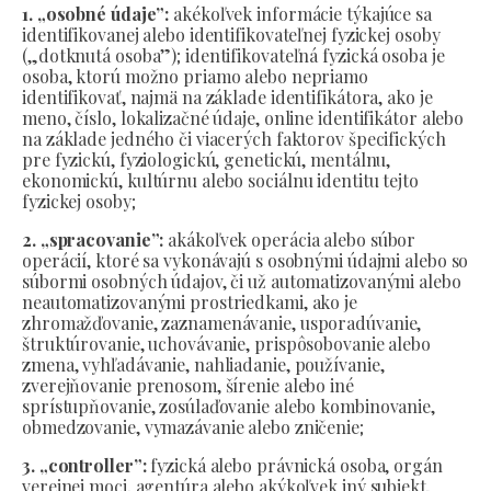
1. „osobné údaje”:
akékoľvek informácie týkajúce sa
identifikovanej alebo identifikovateľnej fyzickej osoby
(„dotknutá osoba”); identifikovateľná fyzická osoba je
osoba, ktorú možno priamo alebo nepriamo
identifikovať, najmä na základe identifikátora, ako je
meno, číslo, lokalizačné údaje, online identifikátor alebo
na základe jedného či viacerých faktorov špecifických
pre fyzickú, fyziologickú, genetickú, mentálnu,
ekonomickú, kultúrnu alebo sociálnu identitu tejto
fyzickej osoby;
2. „spracovanie”:
akákoľvek operácia alebo súbor
operácií, ktoré sa vykonávajú s osobnými údajmi alebo so
súbormi osobných údajov, či už automatizovanými alebo
neautomatizovanými prostriedkami, ako je
zhromažďovanie, zaznamenávanie, usporadúvanie,
štruktúrovanie, uchovávanie, prispôsobovanie alebo
zmena, vyhľadávanie, nahliadanie, používanie,
zverejňovanie prenosom, šírenie alebo iné
sprístupňovanie, zosúlaďovanie alebo kombinovanie,
obmedzovanie, vymazávanie alebo zničenie;
3. „controller”:
fyzická alebo právnická osoba, orgán
verejnej moci, agentúra alebo akýkoľvek iný subjekt,