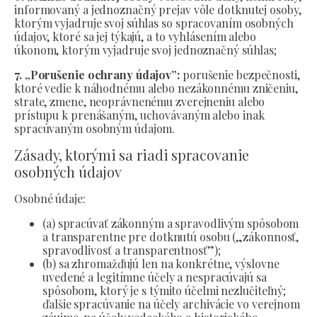
informovaný a jednoznačný prejav vôle dotknutej osoby,
ktorým vyjadruje svoj súhlas so spracovaním osobných
údajov, ktoré sa jej týkajú, a to vyhlásením alebo
úkonom, ktorým vyjadruje svoj jednoznačný súhlas;
7. „Porušenie ochrany údajov”:
porušenie bezpečnosti,
ktoré vedie k náhodnému alebo nezákonnému zničeniu,
strate, zmene, neoprávnenému zverejneniu alebo
prístupu k prenášaným, uchovávaným alebo inak
spracúvaným osobným údajom.
Zásady, ktorými sa riadi spracovanie
osobných údajov
Osobné údaje:
(a) spracúvať zákonným a spravodlivým spôsobom
a transparentne pre dotknutú osobu („zákonnosť,
spravodlivosť a transparentnosť”);
(b) sa zhromažďujú len na konkrétne, výslovne
uvedené a legitímne účely a nespracúvajú sa
spôsobom, ktorý je s týmito účelmi nezlučiteľný;
ďalšie spracúvanie na účely archivácie vo verejnom