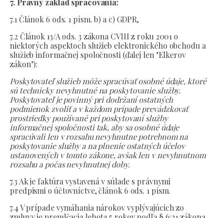
7. Právny základ spracovania:
7.1 Článok 6 ods. 1 písm. b) a c) GDPR,
7.2 Článok 13/A ods. 3 zákona CVIII z roku 2001 o
niektorých aspektoch služieb elektronického obchodu a
služieb informačnej spoločnosti (ďalej len "Elkerov
zákon"):
Poskytovateľ služieb môže spracúvať osobné údaje, ktoré
sú technicky nevyhnutné na poskytovanie služby.
Poskytovateľ je povinný pri dodržaní ostatných
podmienok zvoliť a v každom prípade prevádzkovať
prostriedky používané pri poskytovaní služby
informačnej spoločnosti tak, aby sa osobné údaje
spracúvali len v rozsahu nevyhnutne potrebnom na
poskytovanie služby a na plnenie ostatných účelov
ustanovených v tomto zákone, avšak len v nevyhnutnom
rozsahu a počas nevyhnutnej doby.
7.3 Ak je faktúra vystavená v súlade s právnymi
predpismi o účtovníctve, článok 6 ods. 1 písm.
7.4 V prípade vymáhania nárokov vyplývajúcich zo
zmluvy je premlčacia lehota 5 rokov podľa § 6:21 zákona