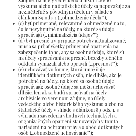
záujme, na účely vedeckého a historického
výskumu alebo na štatistické účely sa nepovažuje za
nezlučiteľné s pôvodným účelom v súlade s
článkom 89 ods. 1 („obmedzenie účelu”);
(c) byť primerané, relevantné a obmedzené na to,
čo je nevyhnutné na účely, na ktoré sa údaje
spracúvajú („minimalizácia údajov”);
(d) byť presné a v prípade potreby aktualizované;
musia sa prijať všetky primerané opatrenia na
zabezpečenie toho, aby sa osobné údaje, ktoré sú
na účely spracúvania nepresné, bez zbytočného
odkladu vymazali alebo opravili („presnosť”);
(e) uchovávať vo forme, ktorá umožňuje
identifikáciu dotknutých osôb, nie dlhšie, ako je
potrebné na účely, na ktoré sa osobné údaje
spracúvajú; osobné údaje sa môžu uchovávať
dlhšie, len ak sa budú spracúvať na účely
archivácie vo verejnom záujme, na účely
vedeckého alebo historického výskumu alebo na
štatistické účely v súlade s článkom 89 ods. 1, s
výhradou zavedenia vhodných technických a
organizačných opatrení stanovených v tomto
nariadení na ochranu práv a slobôd dotknutých
osôb („obmedzené uchovávanie”);