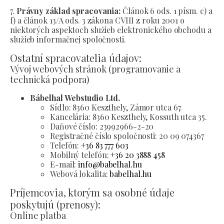
7.
Právny základ spracovania:
Článok 6 ods. 1 písm. c) a
f) a článok 13/A ods. 3 zákona CVIII z roku 2001 o
niektorých aspektoch služieb elektronického obchodu a
služieb informačnej spoločnosti.
Ostatní spracovatelia údajov:
Vývoj webových stránok (programovanie a
technická podpora)
Bábelhal Webstudio Ltd.
Sídlo:
8360 Keszthely, Zámor utca 67.
Kancelária:
8360 Keszthely, Kossuth utca 35.
Daňové číslo:
23992966-2-20
Registračné číslo spoločnosti:
20 09 074367
Telefón:
+36 83 777 603
Mobilný telefón:
+36 20 3888 458
E-mail:
info@babelhal.hu
Webová lokalita:
babelhal.hu
Príjemcovia, ktorým sa osobné údaje
poskytujú (prenosy):
Online platba