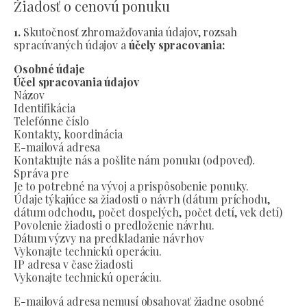
Žiadosť o cenovú ponuku
1.
Skutočnosť zhromažďovania údajov, rozsah
spracúvaných údajov a
účely spracovania:
Osobné údaje
Účel spracovania údajov
Názov
Identifikácia
Telefónne číslo
Kontakty, koordinácia
E-mailová adresa
Kontaktujte nás a pošlite nám ponuku (odpoveď).
Správa pre
Je to potrebné na vývoj a prispôsobenie ponuky.
Údaje týkajúce sa žiadosti o návrh (dátum príchodu,
dátum odchodu, počet dospelých, počet detí, vek detí)
Povolenie žiadosti o predloženie návrhu.
Dátum výzvy na predkladanie návrhov
Vykonajte technickú operáciu.
IP adresa v čase žiadosti
Vykonajte technickú operáciu.
E-mailová adresa nemusí obsahovať žiadne osobné