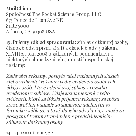
MailChimp
Spoločnosť The Rocket Science Group, LLC
675 Ponce de Leon Ave NE
Suite 5000
Atlanta, GA 30308 USA
13. Právny základ spracovania:
súhlas dotknutej osoby,
článok 6 ods. 1 písm. a) a f) a článok 6 ods. 5 zákona
XLVIII z roku 2008 o základných podmienkach a
niektorých obmedzeniach činností hospodárskej
reklamy:
Zadávateľ reklamy, poskytovateľ reklamných služieb
alebo vydavateľ reklamy vedie evidenciu osobných
údajov osôb, ktoré udelili svoj súhlas v rozsahu
uvedenom v súhlase. Údaje zaznamenané v tejto
evidencii, ktoré sa týkajú príjemcu reklamy, sa môžu
spracúvať len v súlade so súhlasom udeleným vo
formulári súhlasu, a to až do jeho odvolania, a môžu sa
poskytnúť tretím stranám len s predchádzajúcim
súhlasom dotknutej osoby.
14.
Upozorňujeme, že