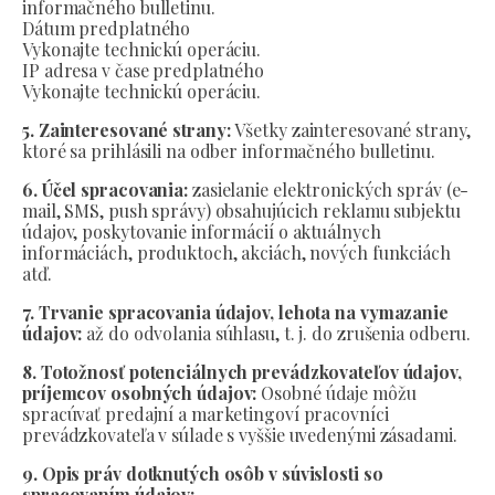
informačného bulletinu.
Dátum predplatného
Vykonajte technickú operáciu.
IP adresa v čase predplatného
Vykonajte technickú operáciu.
5. Zainteresované strany:
Všetky zainteresované strany,
ktoré sa prihlásili na odber informačného bulletinu.
6. Účel spracovania:
zasielanie elektronických správ (e-
mail, SMS, push správy) obsahujúcich reklamu subjektu
údajov, poskytovanie informácií o aktuálnych
informáciách, produktoch, akciách, nových funkciách
atď.
7. Trvanie spracovania údajov, lehota na vymazanie
údajov:
až do odvolania súhlasu, t. j. do zrušenia odberu.
8. Totožnosť potenciálnych prevádzkovateľov údajov,
príjemcov osobných údajov:
Osobné údaje môžu
spracúvať predajní a marketingoví pracovníci
prevádzkovateľa v súlade s vyššie uvedenými zásadami.
9. Opis práv dotknutých osôb v súvislosti so
spracovaním údajov: