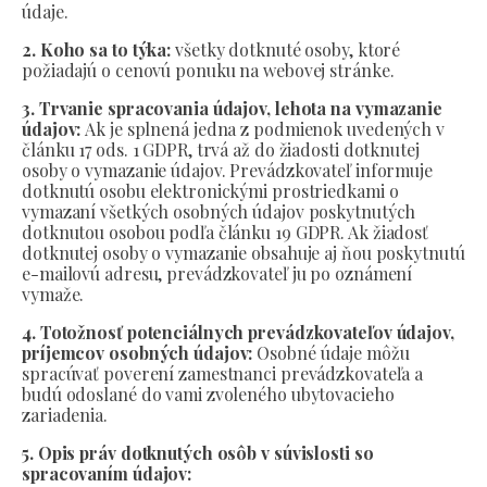
údaje.
2. Koho sa to týka:
všetky dotknuté osoby, ktoré
požiadajú o cenovú ponuku na webovej stránke.
3. Trvanie spracovania údajov, lehota na vymazanie
údajov:
Ak je splnená jedna z podmienok uvedených v
článku 17 ods. 1 GDPR, trvá až do žiadosti dotknutej
osoby o vymazanie údajov. Prevádzkovateľ informuje
dotknutú osobu elektronickými prostriedkami o
vymazaní všetkých osobných údajov poskytnutých
dotknutou osobou podľa článku 19 GDPR. Ak žiadosť
dotknutej osoby o vymazanie obsahuje aj ňou poskytnutú
e-mailovú adresu, prevádzkovateľ ju po oznámení
vymaže.
4. Totožnosť potenciálnych prevádzkovateľov údajov,
príjemcov osobných údajov:
Osobné údaje môžu
spracúvať poverení zamestnanci prevádzkovateľa a
budú odoslané do vami zvoleného ubytovacieho
zariadenia.
5. Opis práv dotknutých osôb v súvislosti so
spracovaním údajov: