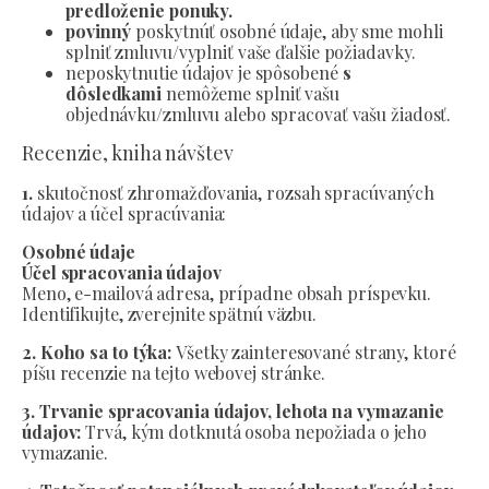
predloženie ponuky.
povinný
poskytnúť osobné údaje, aby sme mohli
splniť zmluvu/vyplniť vaše ďalšie požiadavky.
neposkytnutie údajov je spôsobené
s
dôsledkami
nemôžeme splniť vašu
objednávku/zmluvu alebo spracovať vašu žiadosť.
Recenzie, kniha návštev
1.
skutočnosť zhromažďovania, rozsah spracúvaných
údajov a účel spracúvania:
Osobné údaje
Účel spracovania údajov
Meno, e-mailová adresa, prípadne obsah príspevku.
Identifikujte, zverejnite spätnú väzbu.
2. Koho sa to týka:
Všetky zainteresované strany, ktoré
píšu recenzie na tejto webovej stránke.
3. Trvanie spracovania údajov, lehota na vymazanie
údajov:
Trvá, kým dotknutá osoba nepožiada o jeho
vymazanie.