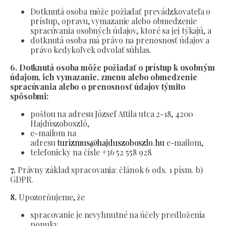
Dotknutá osoba môže požiadať prevádzkovateľa o
prístup, opravu, vymazanie alebo obmedzenie
spracúvania osobných údajov, ktoré sa jej týkajú, a
dotknutá osoba má právo na prenosnosť údajov a
právo kedykoľvek odvolať súhlas.
6. Dotknutá osoba môže požiadať o prístup k osobným
údajom, ich vymazanie, zmenu alebo obmedzenie
spracúvania alebo o prenosnosť údajov týmito
spôsobmi:
poštou na adresu József Attila utca 2-18, 4200
Hajdúszoboszló,
e-mailom na
adresu
turizmus@hajduszoboszlo.hu
e-mailom,
telefonicky na čísle +36 52 558 928.
7.
Právny základ spracovania: článok 6 ods. 1 písm. b)
GDPR.
8.
Upozorňujeme, že
spracovanie je nevyhnutné na účely predloženia
ponuky.