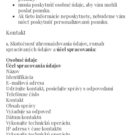
musia poskytnúť osobné údaje, aby vám mohli
poslať ponuku.
Ak tieto informácie neposkytnete, nebudeme vám
môcť poskytnúť personalizovanú ponuku.
Kontakt
1.
Skutočnosť zhromažďovania údajov, rozsah
spracúvaných údajov a
účel spracovania:
Osobné údaje
Účel spracovania údajov
Názov
Identifikácia
E-mailová adresa
Udržujte kontakt, posielajte správy s odpoveďami
Telefónne číslo
Kontakt
Obsah správy
Vyžaduje sa odpoveď
Dátum kontaktu
Vykonajte technickú operáciu.
IP adresa v čase kontaktu
Vykonajte technickú operáciu.