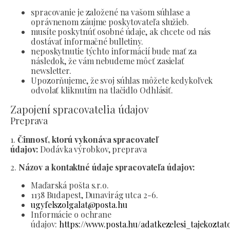
spracovanie je založené na vašom súhlase a
oprávnenom záujme poskytovateľa služieb.
musíte poskytnúť osobné údaje, ak chcete od nás
dostávať informačné bulletiny.
neposkytnutie týchto informácií bude mať za
následok, že vám nebudeme môcť zasielať
newsletter.
Upozorňujeme, že svoj súhlas môžete kedykoľvek
odvolať kliknutím na tlačidlo Odhlásiť.
Zapojení spracovatelia údajov
Preprava
1.
Činnosť, ktorú vykonáva spracovateľ
údajov:
Dodávka výrobkov, preprava
2.
Názov a kontaktné údaje spracovateľa údajov:
Maďarská pošta s.r.o.
1138 Budapest, Dunavirág utca 2-6.
ugyfelszolgalat@posta.hu
Informácie o ochrane
údajov:
https://www.posta.hu/adatkezelesi_tajekoztat