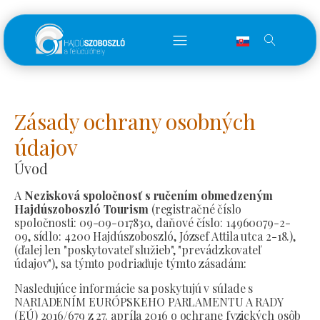
Zásady ochrany osobných
údajov
Úvod
A
Nezisková spoločnosť s ručením obmedzeným
Hajdúszoboszló Tourism
(registračné číslo
spoločnosti: 09-09-017830, daňové číslo: 14960079-2-
09, sídlo: 4200 Hajdúszoboszló, József Attila utca 2-18.),
(ďalej len "poskytovateľ služieb", "prevádzkovateľ
údajov"), sa týmto podriaďuje týmto zásadám:
Nasledujúce informácie sa poskytujú v súlade s
NARIADENÍM EURÓPSKEHO PARLAMENTU A RADY
(EÚ) 2016/679 z 27. apríla 2016 o ochrane fyzických osôb