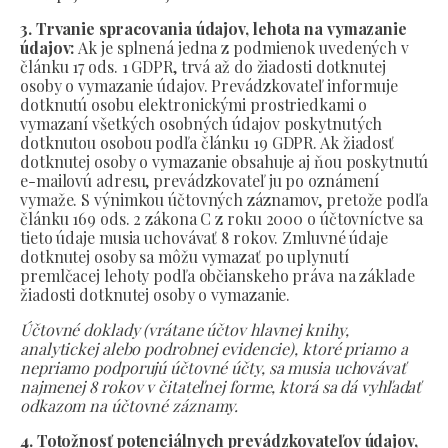
3. Trvanie spracovania údajov, lehota na vymazanie
údajov:
Ak je splnená jedna z podmienok uvedených v
článku 17 ods. 1 GDPR, trvá až do žiadosti dotknutej
osoby o vymazanie údajov. Prevádzkovateľ informuje
dotknutú osobu elektronickými prostriedkami o
vymazaní všetkých osobných údajov poskytnutých
dotknutou osobou podľa článku 19 GDPR. Ak žiadosť
dotknutej osoby o vymazanie obsahuje aj ňou poskytnutú
e-mailovú adresu, prevádzkovateľ ju po oznámení
vymaže. S výnimkou účtovných záznamov, pretože podľa
článku 169 ods. 2 zákona C z roku 2000 o účtovníctve sa
tieto údaje musia uchovávať 8 rokov. Zmluvné údaje
dotknutej osoby sa môžu vymazať po uplynutí
premlčacej lehoty podľa občianskeho práva na základe
žiadosti dotknutej osoby o vymazanie.
Účtovné doklady (vrátane účtov hlavnej knihy,
analytickej alebo podrobnej evidencie), ktoré priamo a
nepriamo podporujú účtovné účty, sa musia uchovávať
najmenej 8 rokov v čitateľnej forme, ktorá sa dá vyhľadať
odkazom na účtovné záznamy.
4. Totožnosť potenciálnych prevádzkovateľov údajov,