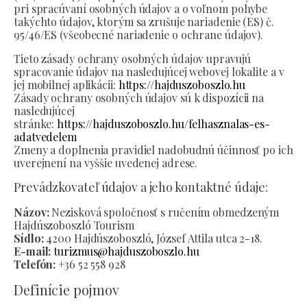
pri spracúvaní osobných údajov a o voľnom pohybe
takýchto údajov, ktorým sa zrušuje nariadenie (ES) č.
95/46/ES (všeobecné nariadenie o ochrane údajov).
Tieto zásady ochrany osobných údajov upravujú
spracovanie údajov na nasledujúcej webovej lokalite a v
jej mobilnej aplikácii:
https://hajduszoboszlo.hu
Zásady ochrany osobných údajov sú k dispozícii na
nasledujúcej
stránke:
https://hajduszoboszlo.hu/felhasznalas-es-
adatvedelem
Zmeny a doplnenia pravidiel nadobudnú účinnosť po ich
uverejnení na vyššie uvedenej adrese.
Prevádzkovateľ údajov a jeho kontaktné údaje:
Názov:
Nezisková spoločnosť s ručením obmedzeným
Hajdúszoboszló Tourism
Sídlo:
4200 Hajdúszoboszló, József Attila utca 2-18.
E-mail:
turizmus@hajduszoboszlo.hu
Telefón:
+36 52 558 928
Definície pojmov