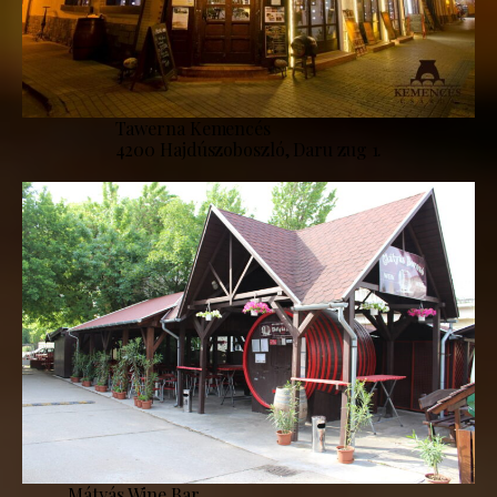
Tawerna Kemencés
4200 Hajdúszoboszló, Daru zug 1.
Mátyás Wine Bar