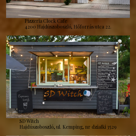
Pizzeria Clock Cafe
4200 Hajdúszoboszló, Hőforrás utca 22.
SD Witch
Hajdúszoboszló, ul. Kemping, nr działki 3529