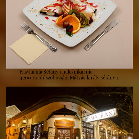
Kawiarnia Sétány i naleśnikarnia
4200 Hajdúszoboszló, Mátyás király sétány 1.