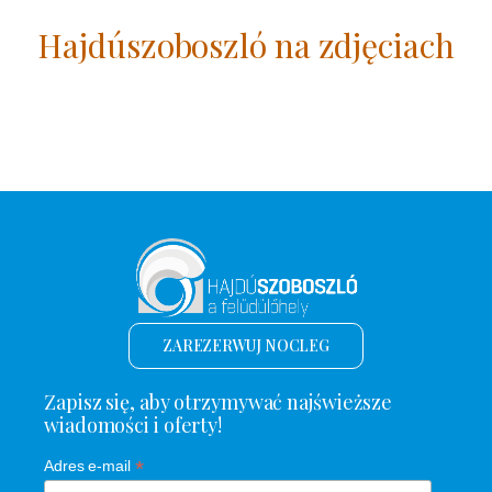
Hajdúszoboszló na zdjęciach
ZAREZERWUJ NOCLEG
Zapisz się, aby otrzymywać najświeższe
wiadomości i oferty!
*
Adres e-mail