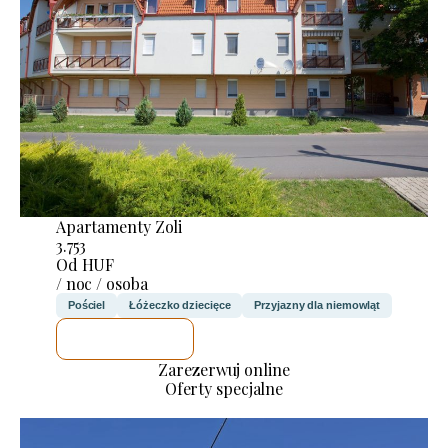
Apartamenty Zoli
3.753
Od HUF
/ noc / osoba
Pościel
Łóżeczko dziecięce
Przyjazny dla niemowląt
SPRAWDZĘ
Zarezerwuj online
Oferty specjalne