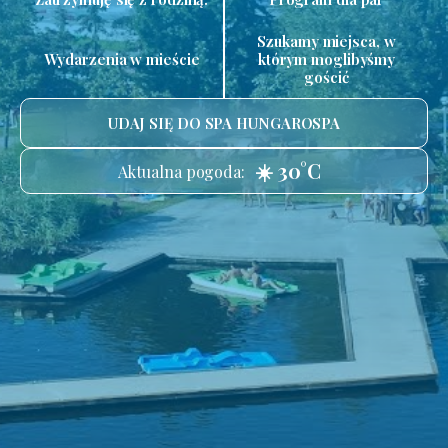
Szukamy miejsca, w
Wydarzenia w mieście
którym moglibyśmy
gościć
UDAJ SIĘ DO SPA HUNGAROSPA
☀️ 30°C
Aktualna pogoda: