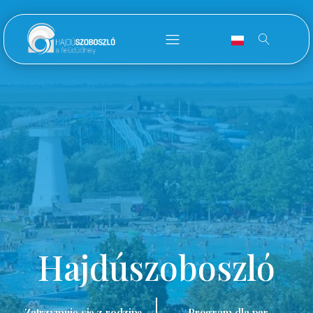
Hajdúszoboszló
Zatrzymuję się z rodziną.
Program dla par