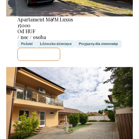
Apartament M&M Luxus
15000
Od HUF
/ noc / osoba
Pościel
Łóżeczko dziecięce
Przyjazny dla niemowląt
SPRAWDZĘ