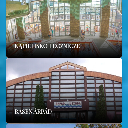
KĄPIELISKO LECZNICZE
BASEN ÁRPÁD