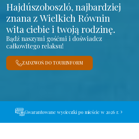
Hajdúszoboszló, najbardziej
znana z Wielkich Równin
wita ciebie i twoją rodzinę.
Bądź naszymi gośćmi i doświadcz
całkowitego relaksu!
ZADZWOŃ DO TOURINFORM
Gwarantowane wycieczki po mieście w 2026 r.