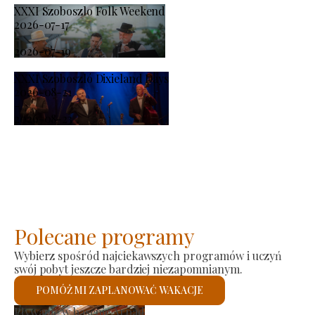
XXXI Szoboszlo Folk Weekend
2026-07-17
-
2026-07-19
XXXI Szoboszló Dixieland Days
2026-08-21
-
2026-08-23
Polecane programy
Wybierz spośród najciekawszych programów i uczyń
swój pobyt jeszcze bardziej niezapomnianym.
POMÓŻ MI ZAPLANOWAĆ WAKACJE
nta
Kościół rzymskokat