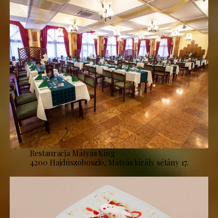
Restauracja Mátyás King
4200 Hajdúszoboszló, Mátyás király sétány 17.