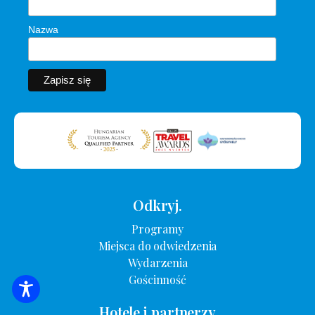
Nazwa
Odkryj.
Programy
Miejsca do odwiedzenia
Wydarzenia
Gościnność
WYSZUKIWANIE ZAKWATEROWANIA
Hotele i partnerzy