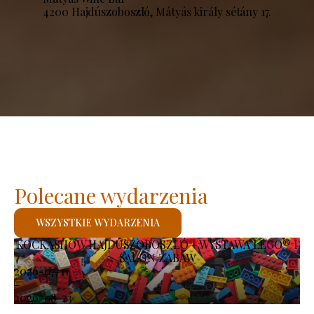
4200 Hajdúszoboszló, Mátyás király sétány 17.
Polecane wydarzenia
WSZYSTKIE WYDARZENIA
KOCKASHOW HAJDÚSZOBOSZLÓ – WYSTAWA LEGO® I
SALON ZABAW
2026-07-11
-
2026-08-23