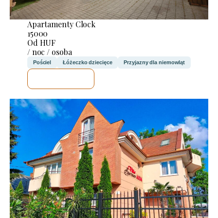
Apartamenty Clock
15000
Od HUF
/ noc / osoba
Pościel
Łóżeczko dziecięce
Przyjazny dla niemowląt
SPRAWDZĘ