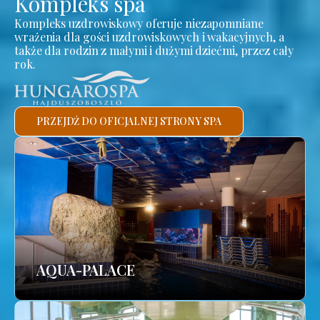
Kompleks spa
Kompleks uzdrowiskowy oferuje niezapomniane
wrażenia dla gości uzdrowiskowych i wakacyjnych, a
także dla rodzin z małymi i dużymi dziećmi, przez cały
rok.
PRZEJDŹ DO OFICJALNEJ STRONY SPA
AQUA-PALACE