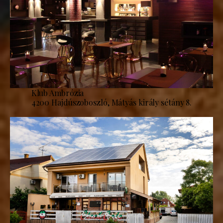
Klub Ambrózia
4200 Hajdúszoboszló, Mátyás király sétány 8.