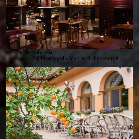
Klub Ambrózia
4200 Hajdúszoboszló, Mátyás király sétány 8.