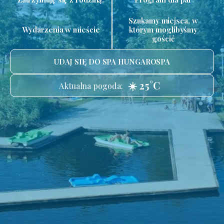
Szukamy miejsca, w
Wydarzenia w mieście
którym moglibyśmy
gościć
UDAJ SIĘ DO SPA HUNGAROSPA
☀️ 25°C
Aktualna pogoda: