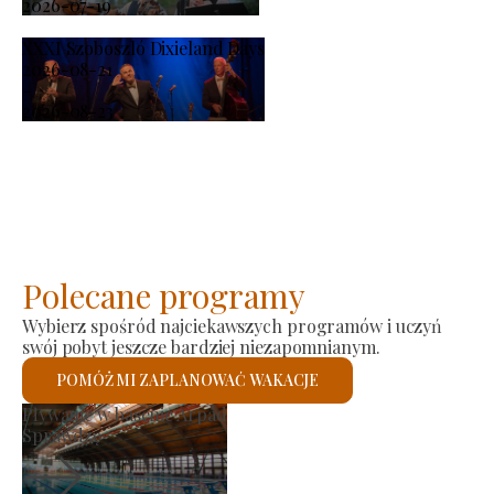
2026-07-19
XXXI Szoboszló Dixieland Days
2026-08-21
-
2026-08-23
Polecane programy
Wybierz spośród najciekawszych programów i uczyń
swój pobyt jeszcze bardziej niezapomnianym.
POMÓŻ MI ZAPLANOWAĆ WAKACJE
Rynek producenta
Sprawdzę