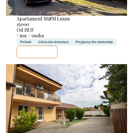
Apartament M&M Luxus
15000
Od HUF
/ noc / osoba
Pościel
Łóżeczko dziecięce
Przyjazny dla niemowląt
SPRAWDZĘ