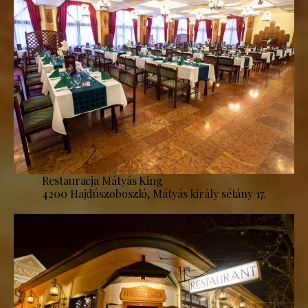
Restauracja Mátyás King
4200 Hajdúszoboszló, Mátyás király sétány 17.