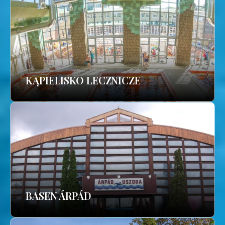
KĄPIELISKO LECZNICZE
BASEN ÁRPÁD