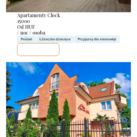
Apartamenty Clock
15000
Od HUF
/ noc / osoba
Pościel
Łóżeczko dziecięce
Przyjazny dla niemowląt
SPRAWDZĘ