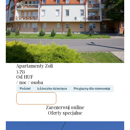
Apartamenty Zoli
3.753
Od HUF
/ noc / osoba
Pościel
Łóżeczko dziecięce
Przyjazny dla niemowląt
SPRAWDZĘ
Zarezerwuj online
Oferty specjalne