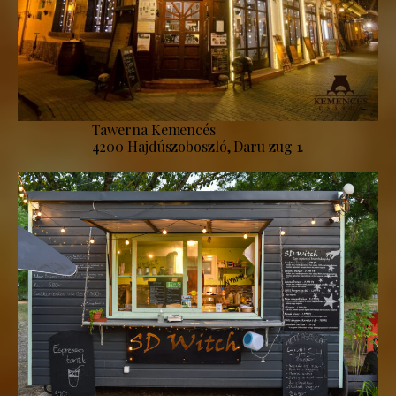
Tawerna Kemencés
4200 Hajdúszoboszló, Daru zug 1.