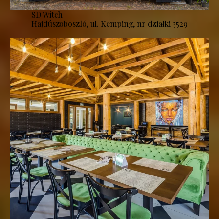
SD Witch
Hajdúszoboszló, ul. Kemping, nr działki 3529