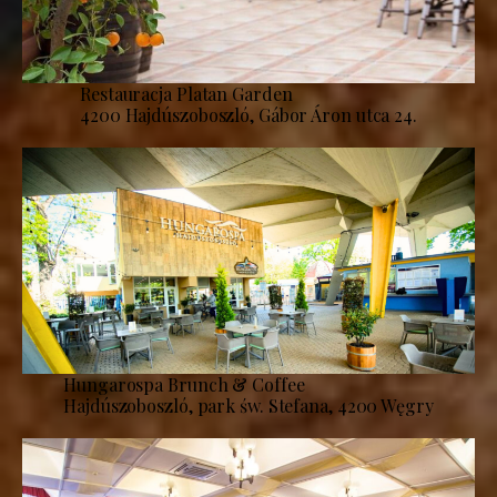
Restauracja Platan Garden
4200 Hajdúszoboszló, Gábor Áron utca 24.
Hungarospa Brunch & Coffee
Hajdúszoboszló, park św. Stefana, 4200 Węgry