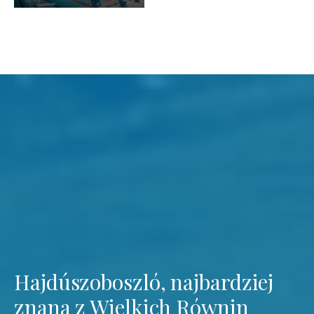
Hajdúszoboszló, najbardziej
znana z Wielkich Równin