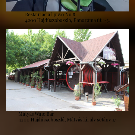
Restauracja i piwo No.8
4200 Hajdúszoboszló, Panoráma út 1-3.
Mátyás Wine Bar
4200 Hajdúszoboszló, Mátyás király sétány 17.