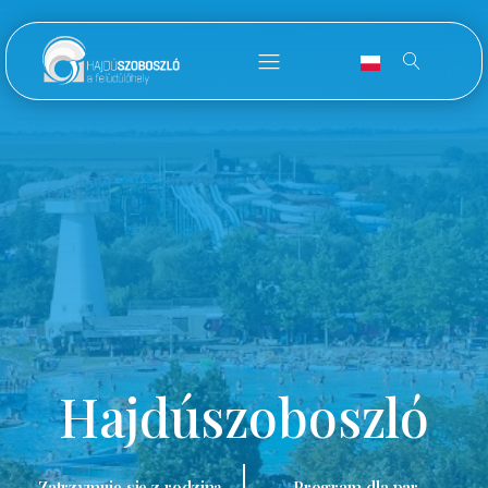
Hajdúszoboszló
Zatrzymuję się z rodziną.
Program dla par