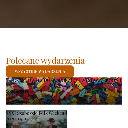
Polecane wydarzenia
WSZYSTKIE WYDARZENIA
KOCKASHOW HAJDÚSZOBOSZLÓ – WYSTAWA LEGO® I
SALON ZABAW
2026-07-11
-
2026-08-23
XXXI Szoboszlo Folk Weekend
2026-07-17
-