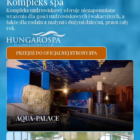
Kompleks spa
Kompleks uzdrowiskowy oferuje niezapomniane
wrażenia dla gości uzdrowiskowych i wakacyjnych, a
także dla rodzin z małymi i dużymi dziećmi, przez cały
rok.
PRZEJDŹ DO OFICJALNEJ STRONY SPA
AQUA-PALACE