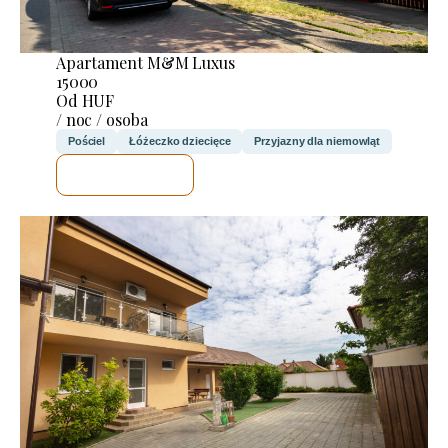
Apartament M&M Luxus
15000
Od HUF
/ noc / osoba
Pościel
Łóżeczko dziecięce
Przyjazny dla niemowląt
SPRAWDZĘ