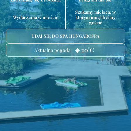
Szukamy miejsca, w
Wydarzenia w mieście
którym moglibyśmy
gościć
UDAJ SIĘ DO SPA HUNGAROSPA
☀️ 20°C
Aktualna pogoda: