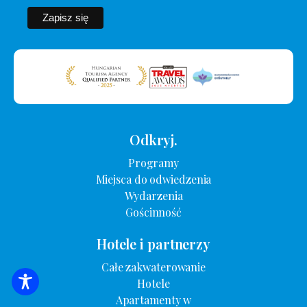
Odkryj.
Programy
Miejsca do odwiedzenia
Wydarzenia
Gościnność
Hotele i partnerzy
Całe zakwaterowanie
Hotele
WYSZUKIWANIE ZAKWATEROWANIA
Apartamenty w