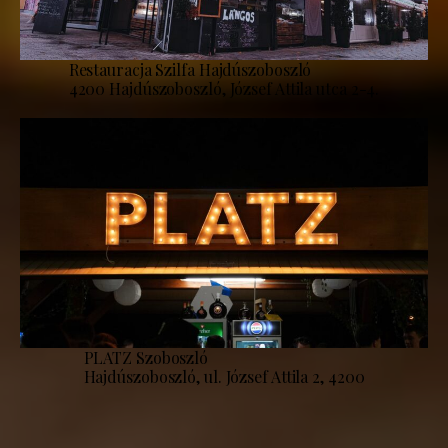
Restauracja Szilfa Hajdúszoboszló
4200 Hajdúszoboszló, József Attila utca 2-4.
PLATZ Szoboszló
Hajdúszoboszló, ul. József Attila 2, 4200