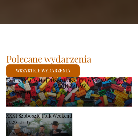
Polecane wydarzenia
WSZYSTKIE WYDARZENIA
KOCKASHOW HAJDÚSZOBOSZLÓ – WYSTAWA LEGO® I
SALON ZABAW
2026-07-11
-
2026-08-23
XXXI Szoboszlo Folk Weekend
2026-07-17
-
2026-07-19