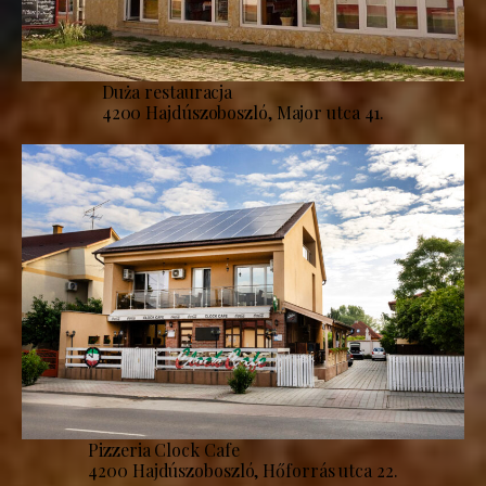
Duża restauracja
4200 Hajdúszoboszló, Major utca 41.
Pizzeria Clock Cafe
4200 Hajdúszoboszló, Hőforrás utca 22.