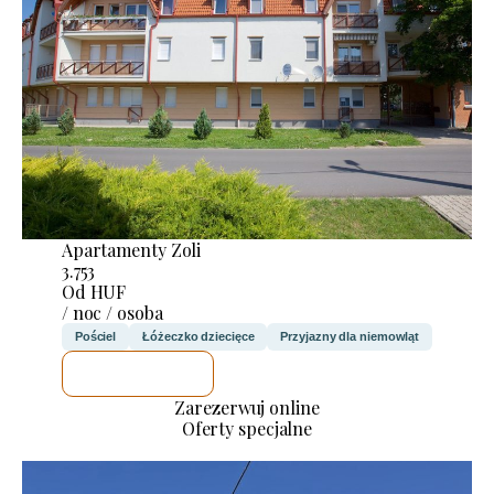
Apartamenty Zoli
3.753
Od HUF
/ noc / osoba
Pościel
Łóżeczko dziecięce
Przyjazny dla niemowląt
SPRAWDZĘ
Zarezerwuj online
Oferty specjalne