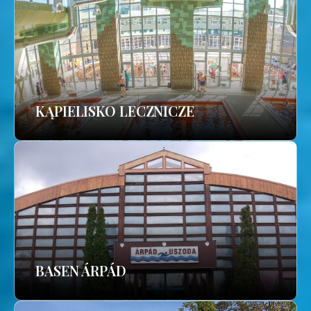
KĄPIELISKO LECZNICZE
BASEN ÁRPÁD