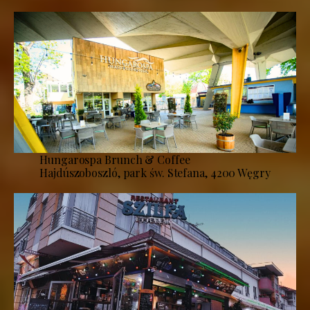
Hungarospa Brunch & Coffee
Hajdúszoboszló, park św. Stefana, 4200 Węgry