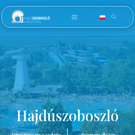
Hajdúszoboszló
Zatrzymuję się z rodziną.
Program dla par