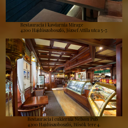
Restauracja i kawiarnia Mirage
4200 Hajdúszoboszló, József Attila utca 5-7.
Restauracja i cukiernia Nelson Pub
4200 Hajdúszoboszló, Hősök tere 4.