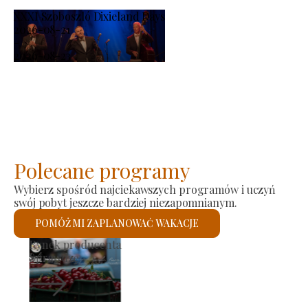
XXXI Szoboszló Dixieland Days
2026-08-21
-
2026-08-23
Polecane programy
Wybierz spośród najciekawszych programów i uczyń
swój pobyt jeszcze bardziej niezapomnianym.
POMÓŻ MI ZAPLANOWAĆ WAKACJE
Kościół rzymskokatolicki św.
Sprawdzę