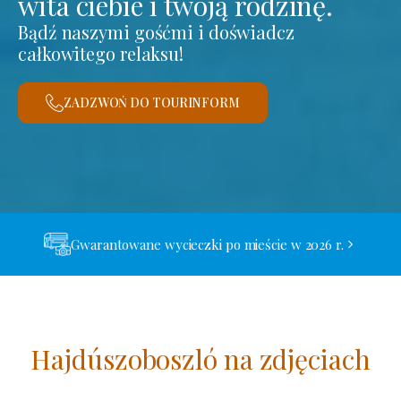
wita ciebie i twoją rodzinę.
Bądź naszymi gośćmi i doświadcz
całkowitego relaksu!
ZADZWOŃ DO TOURINFORM
Gwarantowane wycieczki po mieście w 2026 r.
Hajdúszoboszló na zdjęciach