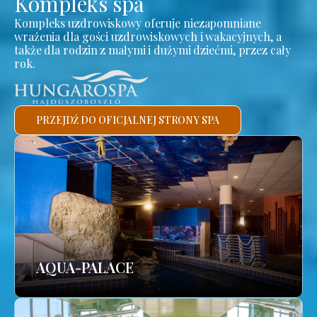
Kompleks spa
Kompleks uzdrowiskowy oferuje niezapomniane
wrażenia dla gości uzdrowiskowych i wakacyjnych, a
także dla rodzin z małymi i dużymi dziećmi, przez cały
rok.
PRZEJDŹ DO OFICJALNEJ STRONY SPA
AQUA-PALACE