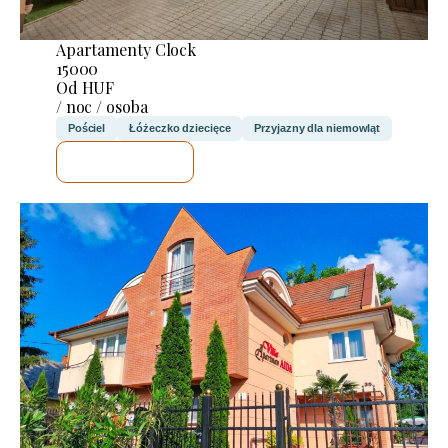
Apartamenty Clock
15000
Od HUF
/ noc / osoba
Pościel
Łóżeczko dziecięce
Przyjazny dla niemowląt
SPRAWDZĘ