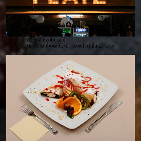
PLATZ Szoboszló
Hajdúszoboszló, ul. József Attila 2, 4200