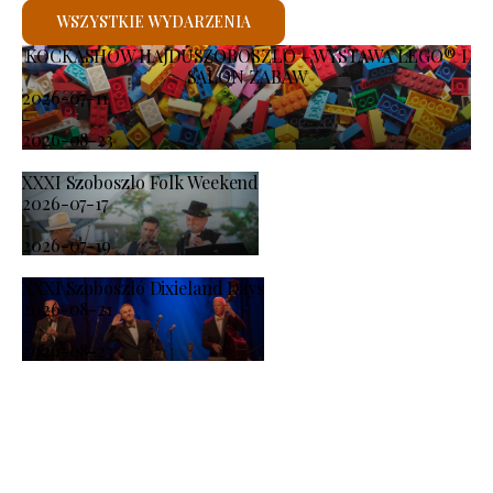
WSZYSTKIE WYDARZENIA
KOCKASHOW HAJDÚSZOBOSZLÓ – WYSTAWA LEGO® I
SALON ZABAW
2026-07-11
-
2026-08-23
XXXI Szoboszlo Folk Weekend
2026-07-17
-
2026-07-19
XXXI Szoboszló Dixieland Days
2026-08-21
-
2026-08-23