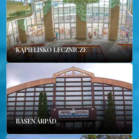
KĄPIELISKO LECZNICZE
BASEN ÁRPÁD