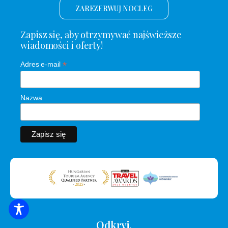
ZAREZERWUJ NOCLEG
Zapisz się, aby otrzymywać najświeższe
wiadomości i oferty!
*
Adres e-mail
Nazwa
WYSZUKIWANIE ZAKWATEROWANIA
Odkryj.