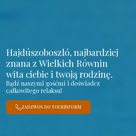
Hajdúszoboszló, najbardziej
znana z Wielkich Równin
wita ciebie i twoją rodzinę.
Bądź naszymi gośćmi i doświadcz
całkowitego relaksu!
ZADZWOŃ DO TOURINFORM