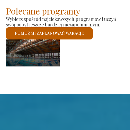
Polecane programy
Wybierz spośród najciekawszych programów i uczyń
swój pobyt jeszcze bardziej niezapomnianym.
POMÓŻ MI ZAPLANOWAĆ WAKACJE
Kościół rzymskokatolicki św.
Sprawdzę