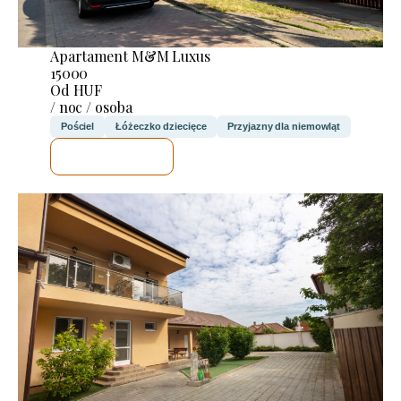
Apartament M&M Luxus
15000
Od HUF
/ noc / osoba
Pościel
Łóżeczko dziecięce
Przyjazny dla niemowląt
SPRAWDZĘ