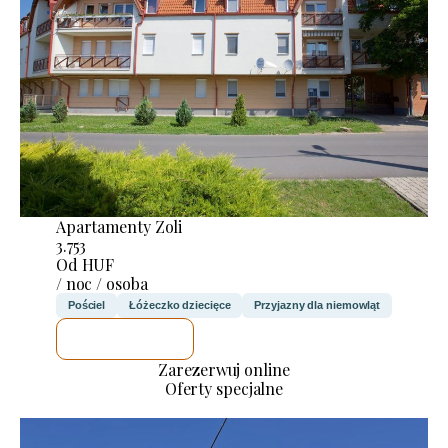
Apartamenty Zoli
3.753
Od HUF
/ noc / osoba
Pościel
Łóżeczko dziecięce
Przyjazny dla niemowląt
SPRAWDZĘ
Zarezerwuj online
Oferty specjalne