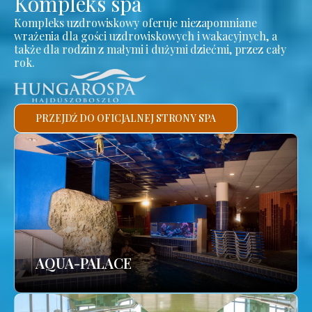
Kompleks spa
Kompleks uzdrowiskowy oferuje niezapomniane
wrażenia dla gości uzdrowiskowych i wakacyjnych, a
także dla rodzin z małymi i dużymi dziećmi, przez cały
rok.
PRZEJDŹ DO OFICJALNEJ STRONY SPA
AQUA-PALACE