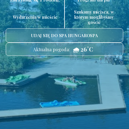
Szukamy miejsca, w
Wydarzenia w mieście
którym moglibyśmy
gościć
UDAJ SIĘ DO SPA HUNGAROSPA
🌧️ 26°C
Aktualna pogoda: