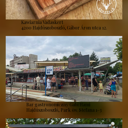
Kawiarnia Vadaskert
4200 Hajdúszoboszló, Gábor Áron utca 12.
Bar gastronomiczny Gabi Hami
Hajdúszoboszló, Park św. Stefana 1–3