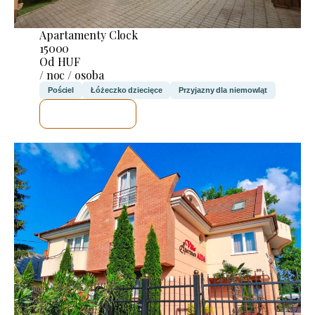
Apartamenty Clock
15000
Od HUF
/ noc / osoba
Pościel
Łóżeczko dziecięce
Przyjazny dla niemowląt
SPRAWDZĘ