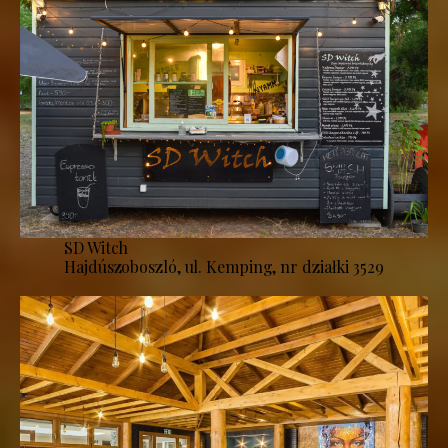
SD Witch
Hajdúszoboszló, ul. Kemping, nr działki 3529