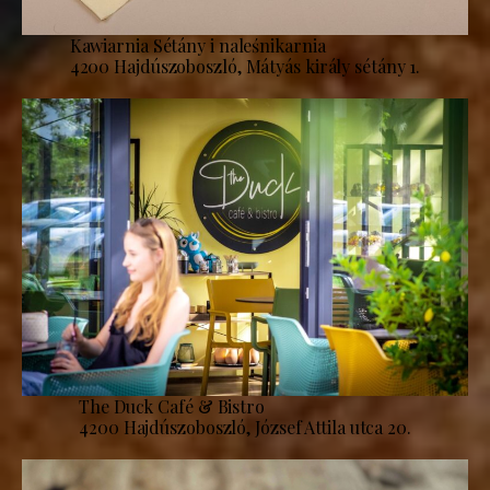
Kawiarnia Sétány i naleśnikarnia
4200 Hajdúszoboszló, Mátyás király sétány 1.
The Duck Café & Bistro
4200 Hajdúszoboszló, József Attila utca 20.