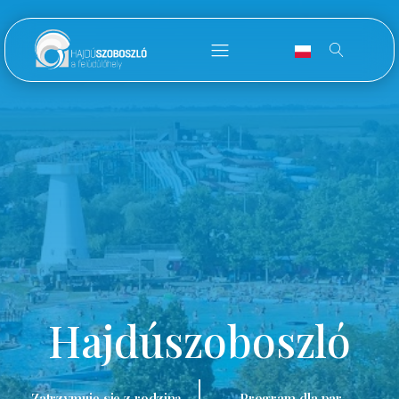
Hajdúszoboszló
Zatrzymuję się z rodziną.
Program dla par