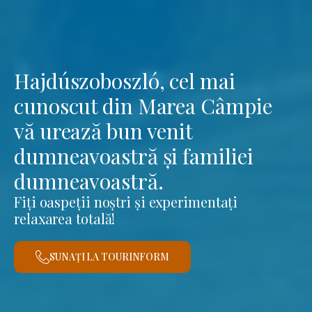
Hajdúszoboszló, cel mai
cunoscut din Marea Câmpie
vă urează bun venit
dumneavoastră și familiei
dumneavoastră.
Fiți oaspeții noștri și experimentați
relaxarea totală!
SUNAȚI LA TOURINFORM