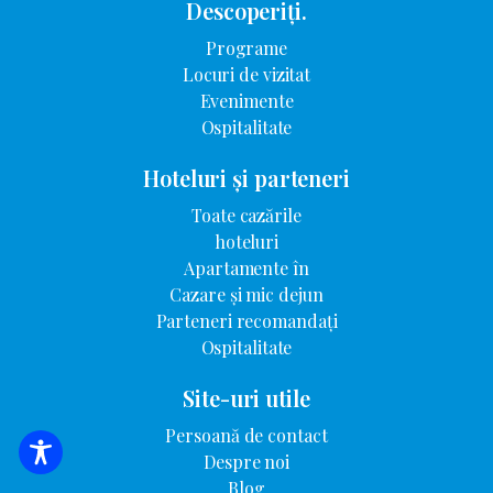
Descoperiți.
Programe
Locuri de vizitat
Evenimente
Ospitalitate
Hoteluri și parteneri
Toate cazările
hoteluri
Apartamente în
Cazare și mic dejun
Parteneri recomandați
Ospitalitate
Site-uri utile
Persoană de contact
Despre noi
CĂUTARE DE CAZARE
Blog