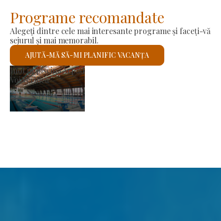
Programe recomandate
Alegeți dintre cele mai interesante programe și faceți-vă
sejurul și mai memorabil.
AJUTĂ-MĂ SĂ-MI PLANIFIC VACANȚA
Biserica romano-catolică Sfântul László
Voi verifica