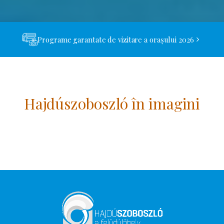
Programe garantate de vizitare a orașului 2026
Hajdúszoboszló în imagini