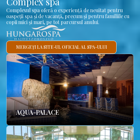
Complex spa
Complexul spa oferă o experiență de neuitat pentru
oaspeții spa și de vacanță, precum și pentru familiile cu
copii mici și mari, pe tot parcursul anului.
MERGEȚI LA SITE-UL OFICIAL AL SPA-ULUI
AQUA-PALACE