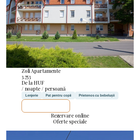
Zoli Apartamente
3.753
De la HUF
/ noapte / persoană
Lenjerie
Pat pentru copii
Prietenos cu bebelușii
VOI VERIFICA
Rezervare online
Oferte speciale