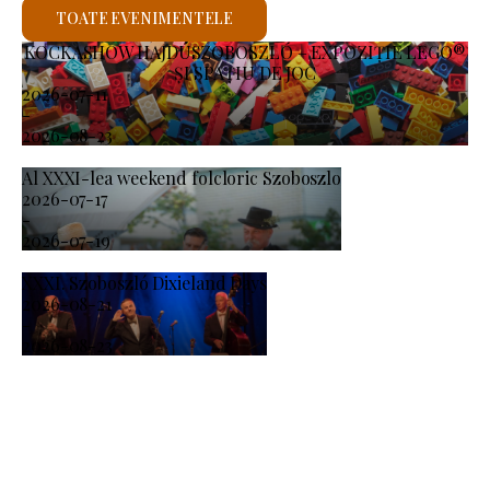
TOATE EVENIMENTELE
KOCKASHOW HAJDÚSZOBOSZLÓ – EXPOZIȚIE LEGO®
ȘI SPAȚIU DE JOC
2026-07-11
-
2026-08-23
Al XXXI-lea weekend folcloric Szoboszlo
2026-07-17
-
2026-07-19
XXXI. Szoboszló Dixieland Days
2026-08-21
-
2026-08-23