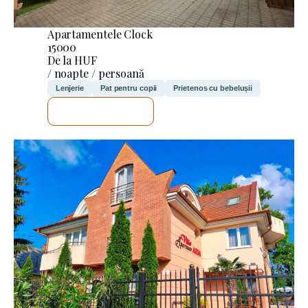
Apartamentele Clock
15000
De la HUF
/ noapte / persoană
Lenjerie
Pat pentru copii
Prietenos cu bebelușii
VOI VERIFICA