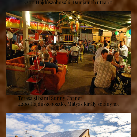
4200 Hajdúszoboszló, Damjanich utca 10.
Terasa și barul Sunny Corner
4200 Hajdúszoboszló, Mátyás király sétány 10.