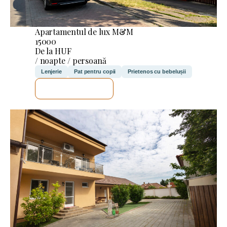
Apartamentul de lux M&M
15000
De la HUF
/ noapte / persoană
Lenjerie
Pat pentru copii
Prietenos cu bebelușii
VOI VERIFICA