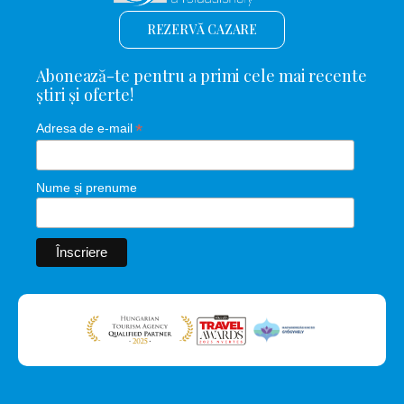
REZERVĂ CAZARE
Abonează-te pentru a primi cele mai recente
știri și oferte!
*
Adresa de e-mail
Nume și prenume