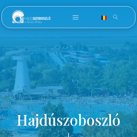
Hajdúszoboszló