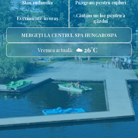
Stau cu familia
Program pentru cupluri
Căutăm un loc pentru a
Evenimente în oraș
găzdui
MERGEȚI LA CENTRUL SPA HUNGAROSPA
☁️ 26°C
Vremea actuală: