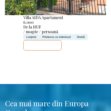
Villa AIDA Apartament
6.000
De la HUF
/ noapte / persoană
Lenjerie
Prietenos cu bebelușii
Veselă
VOI VERIFICA
Cea mai mare din Europa