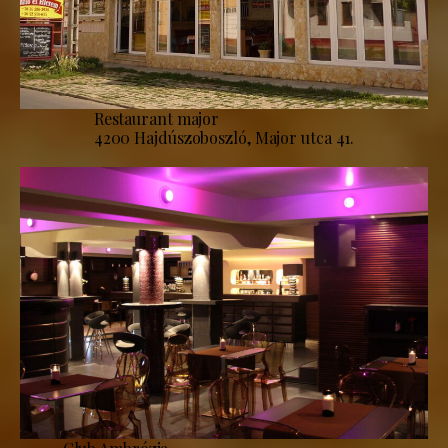
Restaurant major
4200 Hajdúszoboszló, Major utca 41.