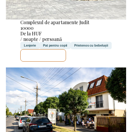
Complexul de apartamente Judit
10000
De la HUF
/ noapte / persoană
Lenjerie
Pat pentru copii
Prietenos cu bebelușii
VOI VERIFICA