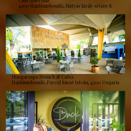
Club Ambrózia
4200 Hajdúszoboszló, Mátyás király sétány 8.
Hungarospa Brunch & Cafea
Hajdúszoboszló, Parcul Szent István, 4200 Ungaria