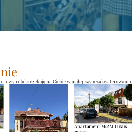
nie
ortowy relaks czekają na Ciebie w najlepszym zakwaterowaniu
Apartament M&M Luxus
15000