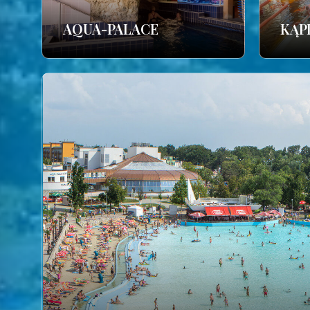
AQUA-PALACE
KĄP