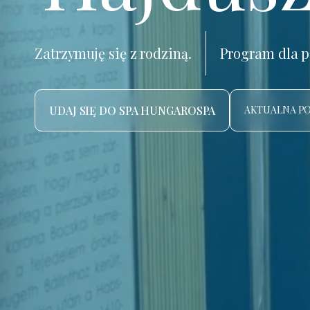
Zatrzymuję się z rodziną.
Program dla p
UDAJ SIĘ DO SPA HUNGAROSPA
AKTUALNA P