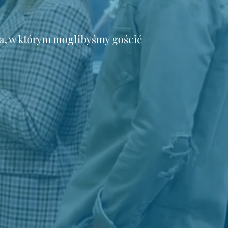
a, w którym moglibyśmy gościć