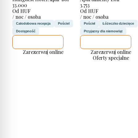
33.000
3.753
Od HUF
Od HUF
/ noc / osoba
/ noc / osoba
Całodobowa recepcja
Pościel
Pościel
Łóżeczko dziecięce
Dostępność
Przyjazny dla niemowląt
SPRAWDZĘ
SPRAWDZĘ
Zarezerwuj online
Zarezerwuj online
Oferty specjalne