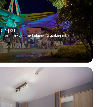
ące par
osfera, przyjemne kolacje i wysokiej jakości