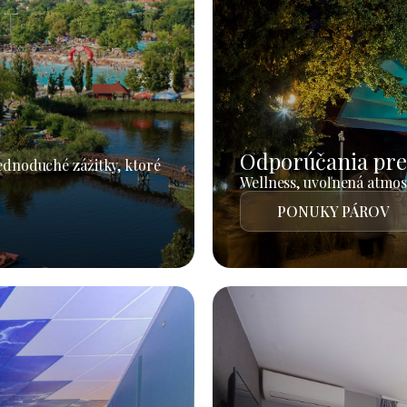
Odporúčania pre
jednoduché zážitky, ktoré
Wellness, uvoľnená atmosf
PONUKY PÁROV