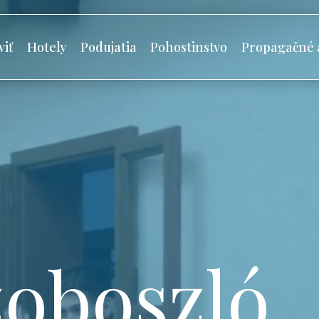
viť
Hotely
Podujatia
Pohostinstvo
Propagačné 
oboszló