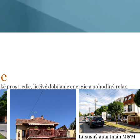
ie
 prostredie, liečivé dobíjanie energie a pohodlný relax.
Luxusný apartmán M&M