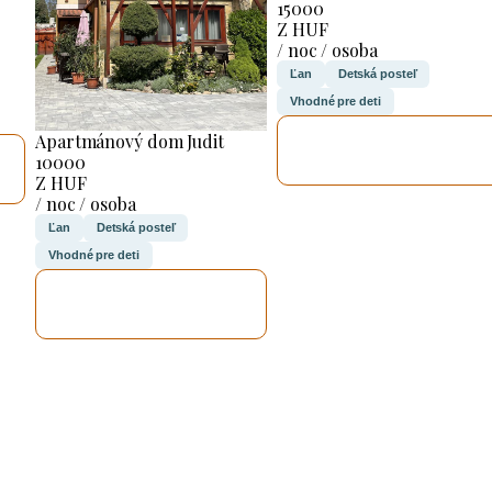
15000
Z HUF
/ noc / osoba
Ľan
Detská posteľ
Vhodné pre deti
SKONTROLUJEM
Apartmánový dom Judit
TO
10000
Z HUF
/ noc / osoba
Ľan
Detská posteľ
Vhodné pre deti
SKONTROLUJEM
TO