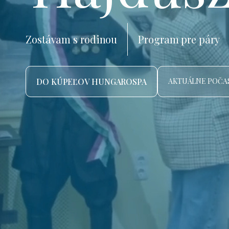
Zostávam s rodinou
Program pre páry
DO KÚPEĽOV HUNGAROSPA
AKTUÁLNE POČAS