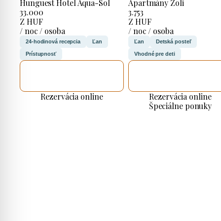
Hunguest Hotel Aqua-Sol
Apartmány Zoli
33.000
3.753
Z HUF
Z HUF
/ noc / osoba
/ noc / osoba
24-hodinová recepcia
Ľan
Ľan
Detská posteľ
Prístupnosť
Vhodné pre deti
SKONTROLUJEM
SKONTROLUJEM
TO
TO
Rezervácia online
Rezervácia online
Špeciálne ponuky