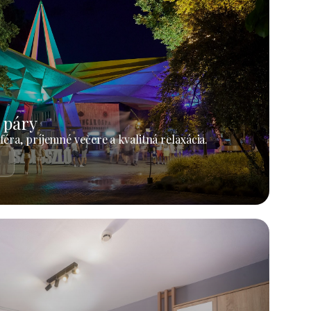
 páry
éra, príjemné večere a kvalitná relaxácia.