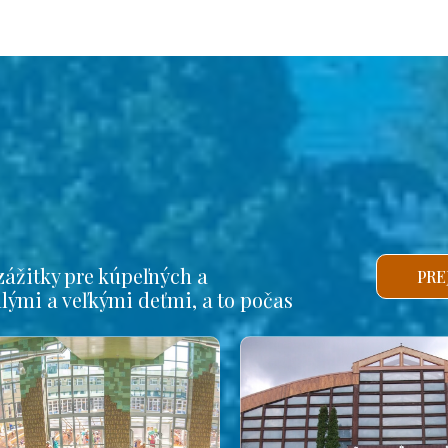
ážitky pre kúpeľných a
PRE
alými a veľkými deťmi, a to počas