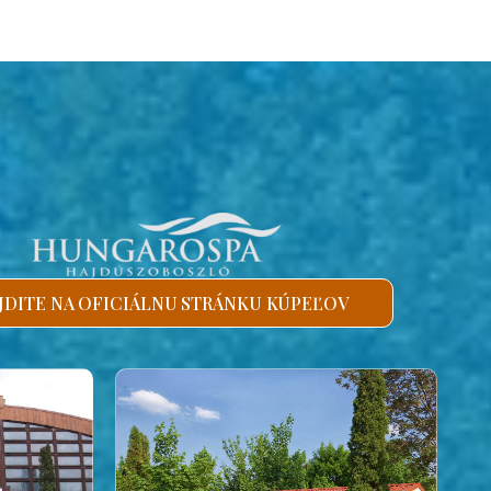
JDITE NA OFICIÁLNU STRÁNKU KÚPEĽOV