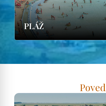
PLÁŽ
Poved