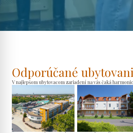
Odporúčané ubytovan
V najlepšom ubytovacom zariadení na vás čaká harmonické