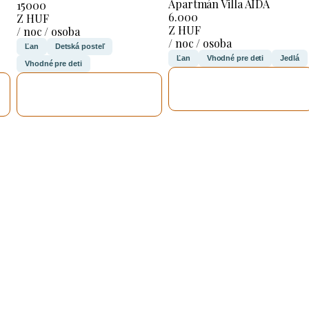
Apartmán Villa AIDA
15000
6.000
Z HUF
Z HUF
/ noc / osoba
/ noc / osoba
Ľan
Detská posteľ
Ľan
Vhodné pre deti
Jedlá
Vhodné pre deti
SKONTROLUJEM
SKONTROLUJEM
TO
TO