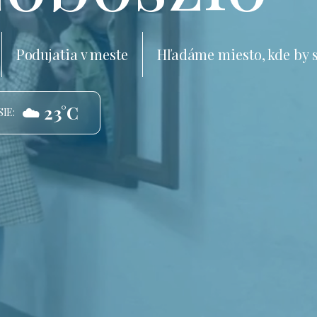
Podujatia v meste
Hľadáme miesto, kde by 
☁️ 23°C
IE: