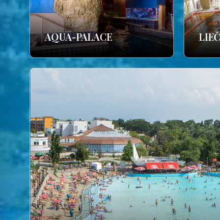
AQUA-PALACE
LIE