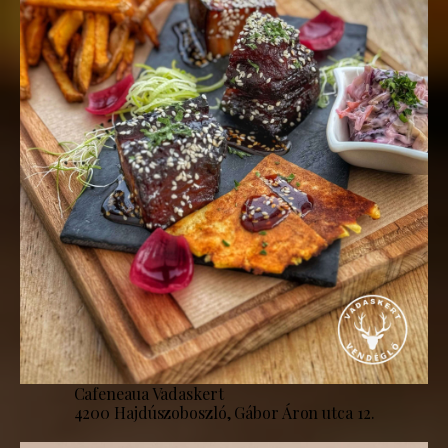
Cafeneaua Vadaskert
4200 Hajdúszoboszló, Gábor Áron utca 12.