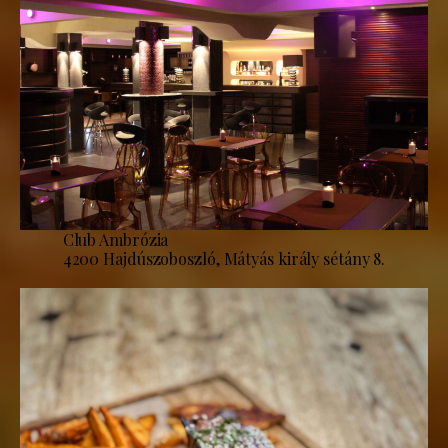
Club Ambrózia
4200 Hajdúszoboszló, Mátyás király sétány 8.