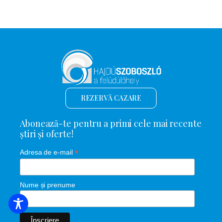
REZERVĂ CAZARE
Abonează-te pentru a primi cele mai recente
știri și oferte!
*
Adresa de e-mail
Nume și prenume
CĂUTARE DE CAZARE