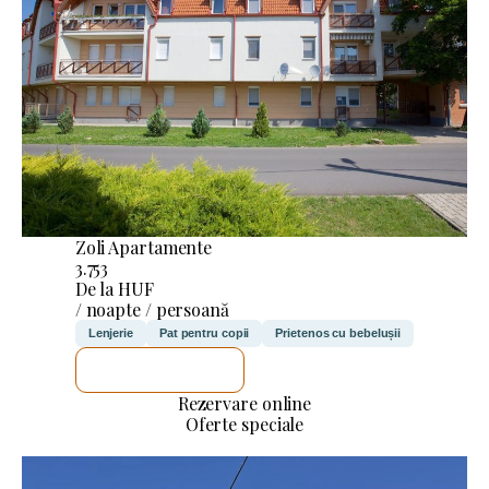
Zoli Apartamente
3.753
De la HUF
/ noapte / persoană
Lenjerie
Pat pentru copii
Prietenos cu bebelușii
VOI VERIFICA
Rezervare online
Oferte speciale