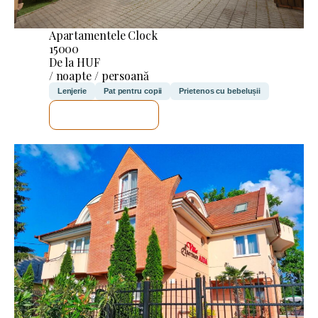
Apartamentele Clock
15000
De la HUF
/ noapte / persoană
Lenjerie
Pat pentru copii
Prietenos cu bebelușii
VOI VERIFICA