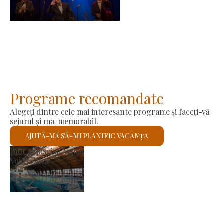
-
2026-08-23
Programe recomandate
Alegeți dintre cele mai interesante programe și faceți-vă
sejurul și mai memorabil.
AJUTĂ-MĂ SĂ-MI PLANIFIC VACANȚA
Piața producătorilor
Voi verifica