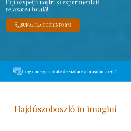
Fiți oaspeții noștri și experimentați
relaxarea totală!
SUNAȚI LA TOURINFORM
Programe garantate de vizitare a orașului 2026
Hajdúszoboszló în imagini