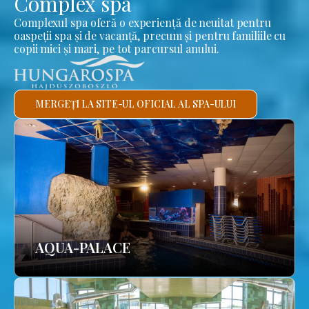
Complex spa
Complexul spa oferă o experiență de neuitat pentru
oaspeții spa și de vacanță, precum și pentru familiile cu
copii mici și mari, pe tot parcursul anului.
MERGEȚI LA SITE-UL OFICIAL AL SPA-ULUI
AQUA-PALACE