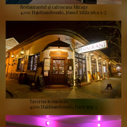
Restaurantul și cafeneaua Mirage
4200 Hajdúszoboszló, József Attila utca 5-7.
Taverna Kemencés
4200 Hajdúszoboszló, Daru zug 1.