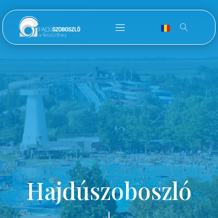
Hajdúszoboszló