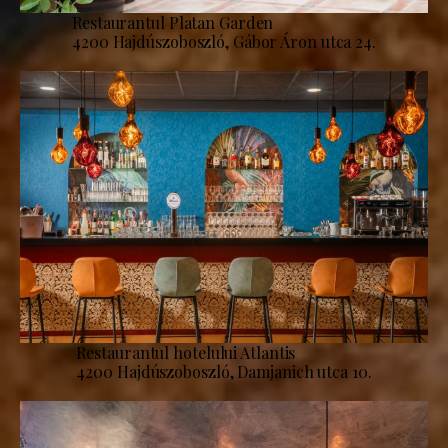
Restaurantul Platan Garden
4200 Hajdúszoboszló, Gábor Áron utca 24.
Restaurantul hotelului Atlantis
4200 Hajdúszoboszló, Damjanich utca 10.