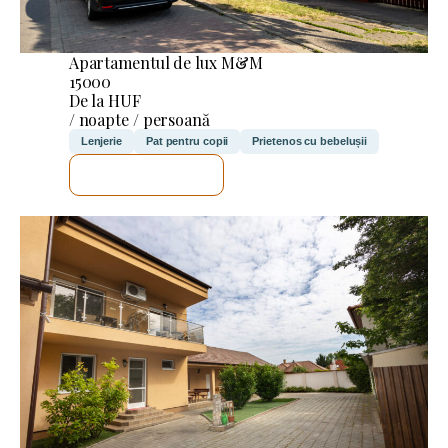
Apartamentul de lux M&M
15000
De la HUF
/ noapte / persoană
Lenjerie
Pat pentru copii
Prietenos cu bebelușii
VOI VERIFICA