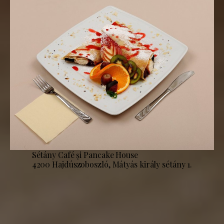
Sétány Café și Pancake House
4200 Hajdúszoboszló, Mátyás király sétány 1.