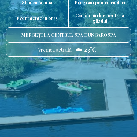
Stau cu familia
Program pentru cupluri
Căutăm un loc pentru a
Evenimente în oraș
găzdui
MERGEȚI LA CENTRUL SPA HUNGAROSPA
☁️ 23°C
Vremea actuală: