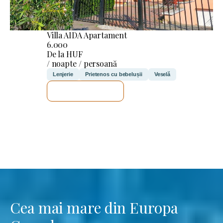
Villa AIDA Apartament
6.000
De la HUF
/ noapte / persoană
Lenjerie
Prietenos cu bebelușii
Veselă
VOI VERIFICA
Cea mai mare din Europa