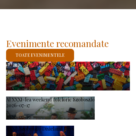
Evenimente recomandate
TOATE EVENIMENTELE
KOCKASHOW HAJDÚSZOBOSZLÓ – EXPOZIȚIE LEGO®
ȘI SPAȚIU DE JOC
2026-07-11
-
2026-08-23
Al XXXI-lea weekend folcloric Szoboszlo
2026-07-17
-
2026-07-19
XXXI. Szoboszló Dixieland Days
2026-08-21