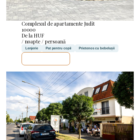
Complexul de apartamente Judit
10000
De la HUF
/ noapte / persoană
Lenjerie
Pat pentru copii
Prietenos cu bebelușii
VOI VERIFICA