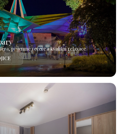
páry
éra, příjemné večeře a kvalitní relaxace.
JICE