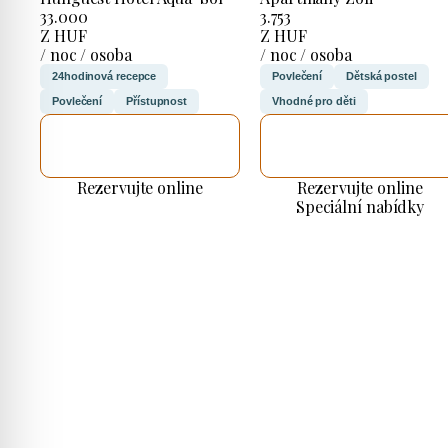
33.000
3.753
Z HUF
Z HUF
/ noc / osoba
/ noc / osoba
24hodinová recepce
Povlečení
Dětská postel
Povlečení
Přístupnost
Vhodné pro děti
ZKONTROLUJI
ZKONTROLUJI
TO
TO
Rezervujte online
Rezervujte online
Speciální nabídky