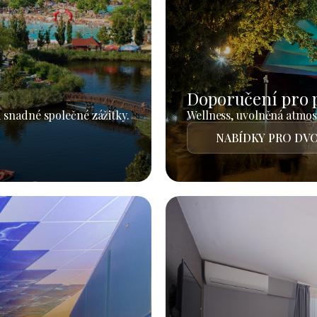
Doporučení pro 
 snadné společné zážitky.
Wellness, uvolněná atmosf
NABÍDKY PRO DVO