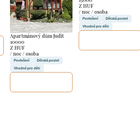
Z HUF
/ noc / osoba
Povlečení
Dětská postel
Vhodné pro děti
Apartmánový dům Judit
ZKONTROLUJI
10000
TO
Z HUF
/ noc / osoba
Povlečení
Dětská postel
Vhodné pro děti
ZKONTROLUJI
TO