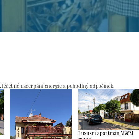
í
, léčebné načerpání energie a pohodlný odpočinek.
Luxusní apartmán M&M
15000