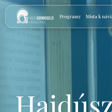
Programy
Místa k návš
Hajdúsz