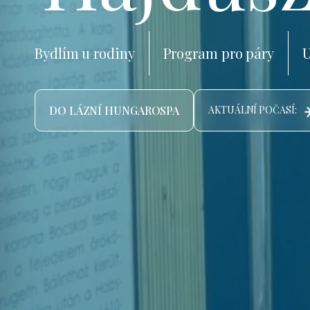
Bydlím u rodiny
Program pro páry
U
DO LÁZNÍ HUNGAROSPA
AKTUÁLNÍ POČASÍ: