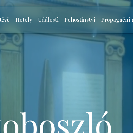
těvě
Hotely
Události
Pohostinství
Propagační 
oboszló