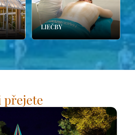
LIEČBY
 přejete