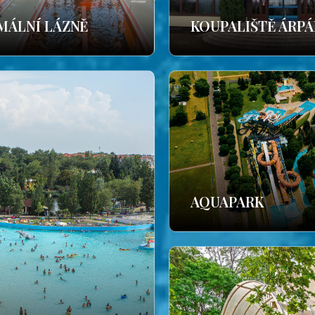
MÁLNÍ LÁZNĚ
KOUPALIŠTĚ ÁRP
AQUAPARK