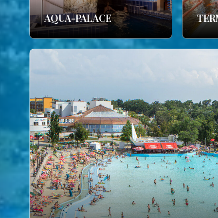
AQUA-PALACE
TER