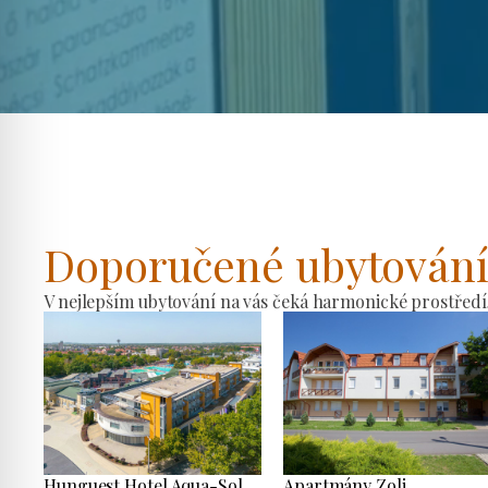
Doporučené ubytován
V nejlepším ubytování na vás čeká harmonické prostředí
Hunguest Hotel Aqua-Sol
Apartmány Zoli