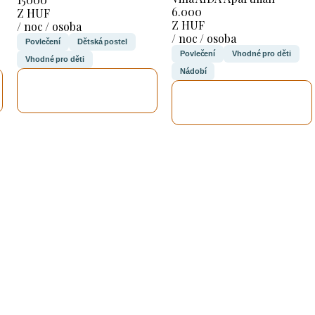
6.000
Z HUF
Z HUF
/ noc / osoba
/ noc / osoba
Povlečení
Dětská postel
Povlečení
Vhodné pro děti
Vhodné pro děti
Nádobí
ZKONTROLUJI
ZKONTROLUJI
TO
TO