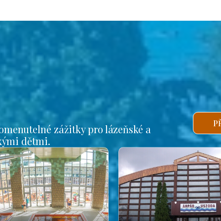
P
omenutelné zážitky pro lázeňské a
lkými dětmi.