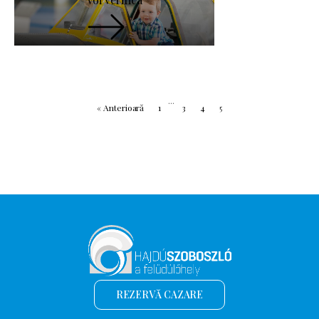
...
« Anterioară
1
3
4
5
REZERVĂ CAZARE