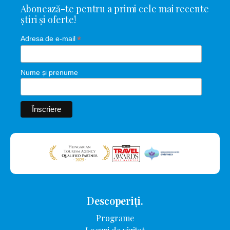
Abonează-te pentru a primi cele mai recente
știri și oferte!
*
Adresa de e-mail
Nume și prenume
Descoperiți.
Programe