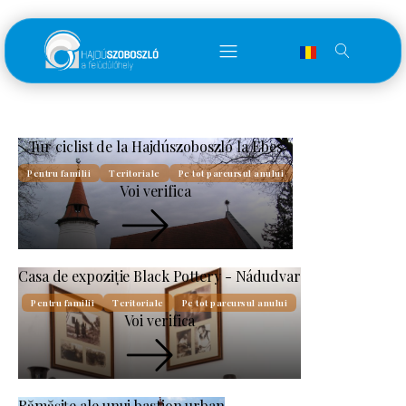
Tur ciclist de la Hajdúszoboszló la Ebes
Pentru familii
Teritoriale
Pe tot parcursul anului
Voi verifica
Casa de expoziție Black Pottery - Nádudvar
Pentru familii
Teritoriale
Pe tot parcursul anului
Voi verifica
Rămășițe ale unui bastion urban