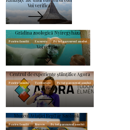
Voi verifica
Grădina zoologică Nyíregyháza
Pentru familii
Excursie
Pe tot parcursul anului
Voi verifica
Centrul de experiențe științifice Agora
Pentru familii
Teritoriale
Pe tot parcursul anului
Voi verifica
Muzeul Aviației RepTár Szolnok
Pentru familii
Muzeu
Pe tot parcursul anului
Voi verifica