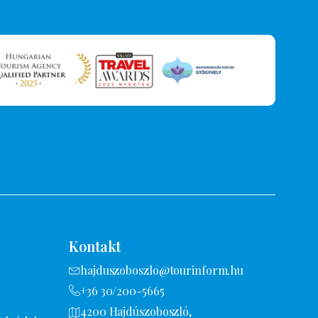
Kontakt
hajduszoboszlo@tourinform.hu
+36 30/200-5665
4200 Hajdúszoboszló,