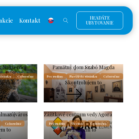
HĽADÁTE
akcie
Kontakt
UBYTOVANIE
k Nagyerdei
Pamätný dom Szabó Magda
stránku
Celoročne
Pre rodiny
Navštívte stránku
Celoročne
ujem to
Skontrolujem to
almazújváros
Zážitkové centrum vedy Agora
Celoročne
Pre rodiny
Územie
Celoročne
em to
Skontrolujem to