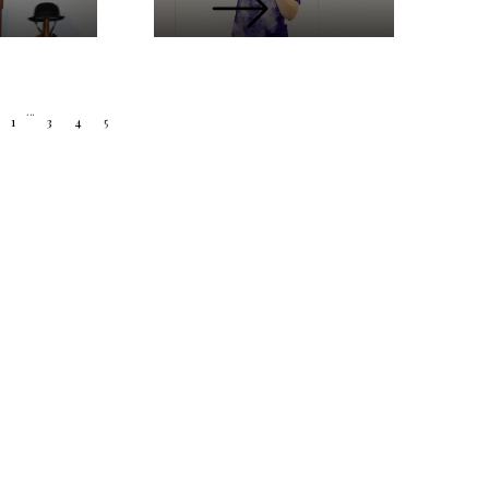
...
1
3
4
5