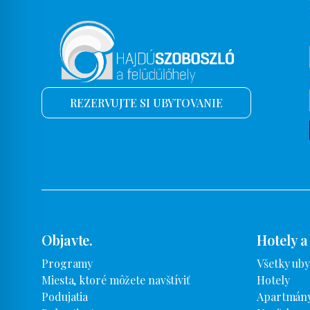
REZERVUJTE SI UBYTOVANIE
Objavte.
Hotely a
Programy
Všetky uby
Miesta, ktoré môžete navštíviť
Hotely
Podujatia
Apartmány