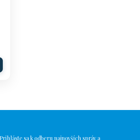
Prihláste sa k odberu najnovších správ a