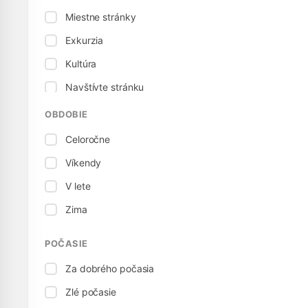
Miestne stránky
Exkurzia
Kultúra
Navštívte stránku
Múzeum
OBDOBIE
Šport / Aktívne
Celoročne
Územie
Víkendy
Prehliadka
V lete
Zima
POČASIE
Za dobrého počasia
Zlé počasie