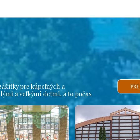
ážitky pre kúpeľných a
PRE
alými a veľkými deťmi, a to počas