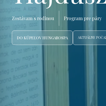
Zostávam s rodinou
Program pre páry
DO KÚPEĽOV HUNGAROSPA
AKTUÁLNE POČAS