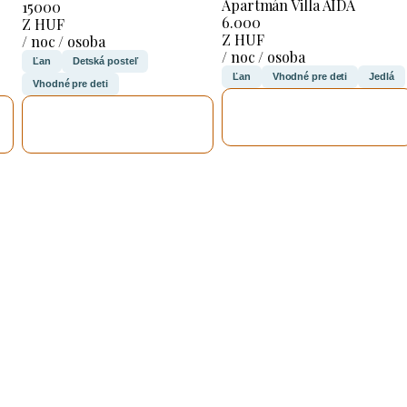
Apartmán Villa AIDA
15000
6.000
Z HUF
Z HUF
/ noc / osoba
/ noc / osoba
Ľan
Detská posteľ
Ľan
Vhodné pre deti
Jedlá
Vhodné pre deti
SKONTROLUJEM
SKONTROLUJEM
TO
TO