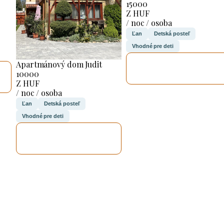
15000
Z HUF
/ noc / osoba
Ľan
Detská posteľ
Vhodné pre deti
SKONTROLUJEM
Apartmánový dom Judit
TO
10000
Z HUF
/ noc / osoba
Ľan
Detská posteľ
Vhodné pre deti
SKONTROLUJEM
TO