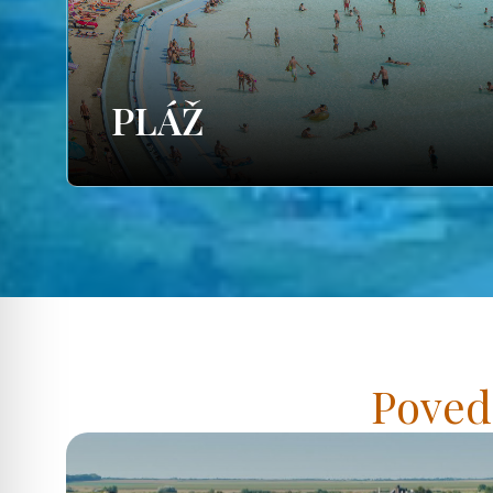
PLÁŽ
Poved