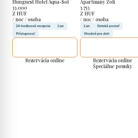
Hunguest Hotel Aqua-Sol
Apartmány Zoli
33.000
3.753
Z HUF
Z HUF
/ noc / osoba
/ noc / osoba
24-hodinová recepcia
Ľan
Ľan
Detská posteľ
Prístupnosť
Vhodné pre deti
SKONTROLUJEM
SKONTROLUJEM
TO
TO
Rezervácia online
Rezervácia online
Špeciálne ponuky