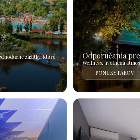
Odporúčania pre
jednoduché zážitky, ktoré
Wellness, uvoľnená atmosf
PONUKY PÁROV