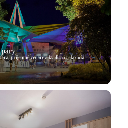
 páry
éra, príjemné večere a kvalitná relaxácia.