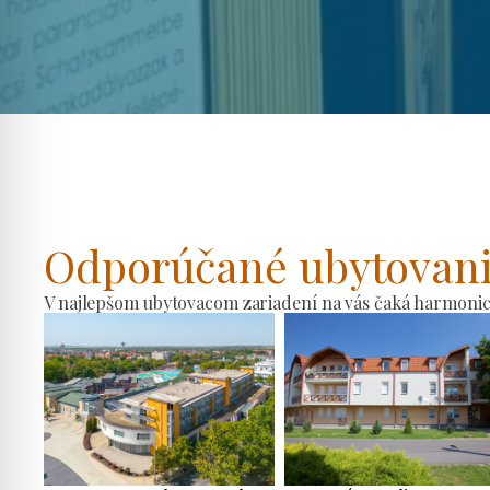
Odporúčané ubytovan
V najlepšom ubytovacom zariadení na vás čaká harmonické