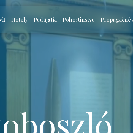
viť
Hotely
Podujatia
Pohostinstvo
Propagačné 
oboszló