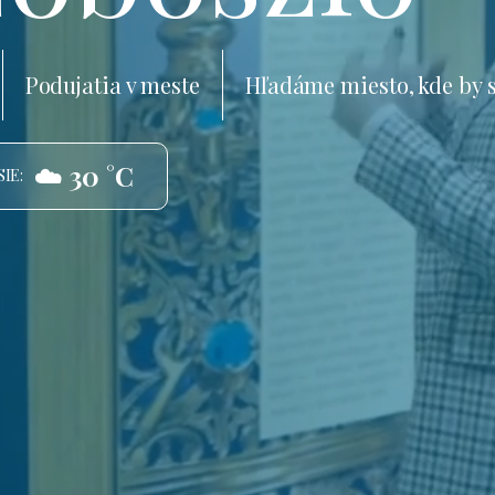
Podujatia v meste
Hľadáme miesto, kde by 
☁️ 30 °C
IE: