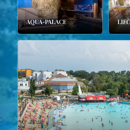
AQUA-PALACE
LIE