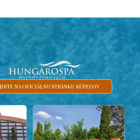
JDITE NA OFICIÁLNU STRÁNKU KÚPEĽOV